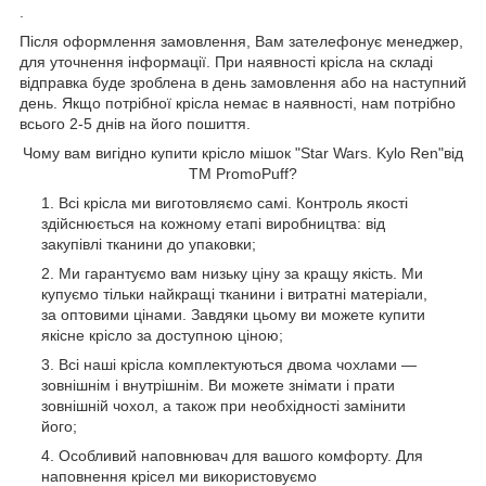
.
Після оформлення замовлення, Вам зателефонує менеджер,
для уточнення інформації. При наявності крісла на складі
відправка буде зроблена в день замовлення або на наступний
день. Якщо потрібної крісла немає в наявності, нам потрібно
всього 2-5 днів на його пошиття.
Чому вам вигідно купити крісло мішок "Star Wars. Kylo Ren"від
TM PromoPuff?
Всі крісла ми виготовляємо самі. Контроль якості
здійснюється на кожному етапі виробництва: від
закупівлі тканини до упаковки;
Ми гарантуємо вам низьку ціну за кращу якість. Ми
купуємо тільки найкращі тканини і витратні матеріали,
за оптовими цінами. Завдяки цьому ви можете купити
якісне крісло за доступною ціною;
Всі наші крісла комплектуються двома чохлами ―
зовнішнім і внутрішнім. Ви можете знімати і прати
зовнішній чохол, а також при необхідності замінити
його;
Особливий наповнювач для вашого комфорту. Для
наповнення крісел ми використовуємо