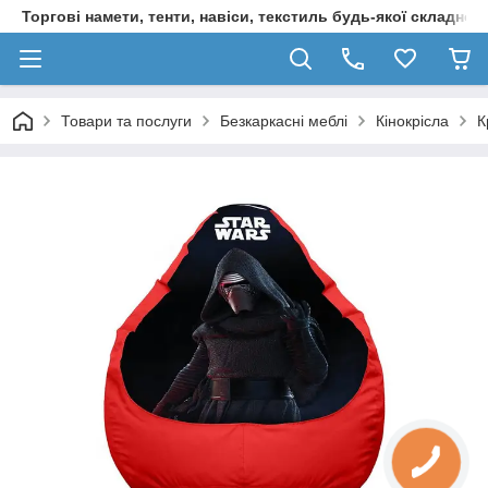
Торгові намети, тенти, навіси, текстиль будь-якої складност
Товари та послуги
Безкаркасні меблі
Кінокрісла
К