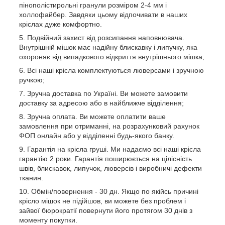
пінополістирольні гранули розміром 2-4 мм і
холлофайбер. Завдяки цьому відпочивати в наших
кріслах дуже комфортно.
Подвійний захист від розсипання наповнювача.
Внутрішній мішок має надійну блискавку і липучку, яка
охороняє від випадкового відкриття внутрішнього мішка;
Всі наші крісла комплектуються люверсами і зручною
ручкою
;
Зручна доставка по Україні. Ви можете замовити
доставку за адресою або в найближче відділення;
Зручна оплата. Ви можете оплатити ваше
замовлення при отриманні, на розрахунковий рахунок
ФОП онлайн або у відділенні будь-якого банку.
Гарантія на крісла груші. Ми надаємо всі наші крісла
гарантію 2 роки. Гарантія поширюється на цілісність
швів, блискавок, липучок, люверсів і виробничі дефекти
тканин.
Обмін/повернення - 30 дн. Якщо по якійсь причині
крісло мішок не підійшов, ви можете без проблем і
зайвої бюрократії повернути його протягом 30 днів з
моменту покупки.