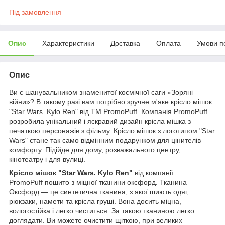
Під замовлення
Опис
Характеристики
Доставка
Оплата
Умови п
Опис
Ви є шанувальником знаменитої космічної саги «Зоряні
війни»? В такому разі вам потрібно зручне м'яке крісло мішок
"Star Wars. Kylo Ren" від TM PromoPuff. Компанія PromoPuff
розробила унікальний і яскравий дизайн крісла мішка з
печаткою персонажів з фільму. Крісло мішок з логотипом "Star
Wars" стане так само відмінним подарунком для цінителів
комфорту. Підійде для дому, розважального центру,
кінотеатру і для вулиці.
Крісло мішок "Star Wars. Kylo Ren"
від компанії
PromoPuff пошито з міцної тканини оксфорд. Тканина
Оксфорд ― це синтетична тканина, з якої шиють одяг,
рюкзаки, намети та крісла груші. Вона досить міцна,
вологостійка і легко чиститься. За такою тканиною легко
доглядати. Ви можете очистити щіткою, при великих