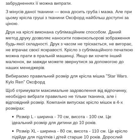
забрудненнях її можна випрати.
З мінусів даної тканини ― вона досить груба і мазка. Але при
цьому крісла груші з тканини Оксфорд найбільш доступні за
ціною.
Друк на кріслі виконана сублімаційним способом. Даний
метод друку дозволяє наносити повнокольорові зображення
будь-якої складності. Друк з часом не тріскається, не вигорає,
не втрачає своєї яскравості. Крісло з сублімаційного печаткою
можна прати в пральній машинці. Якщо ви хочете інший
малюнок, ви завжди можете звернутися за допомогою до
наших менеджерів.
Вибираємо правильний розмір для крісла мішка "Star Wars.
Kylo Ren" Оксфорд
Щоб отримувати максимальне задоволення від відпочинку,
необхідно вибрати правильно не тільки тканина, але і
відповідний розмір. Компанія випускає крісло мішок в 4-х
розмірах:
Розмір L - ширина - 70 см, висота - 100 см. Це
ідеальний розмір для дитини до 10 років.
Розмір XL - ширина - 80 см, висота - 110 см. Це крісло
підійде для підлітків і дітей старше 10 років. Дорослий