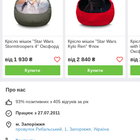
Крісло мішок "Star Wars.
Крісло мішок "Star Wars.
Кріс
Stormtroopers 4" Оксфорд
Kylo Ren" Флок
with
Окс
1 930
2 840
від
₴
від
₴
від
Купити
Купити
Про нас
93% позитивних з 405 відгуків за рік
Працює з 27.07.2011
м. Запоріжжя
провулок Рибальський, 1, Запоріжжя, Україна