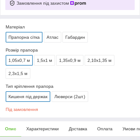
Замовлення під захистом
Матеріал
Прапорна сітка
Атлас
Габардин
Розмір прапора
1,05х0,7 м
1,5х1 м
1,35х0,9 м
2,10х1,35 м
2,3х1,5 м
Тип кріплення прапора
Кишеня під держак
Люверси (2шт.)
Під замовлення
Опис
Характеристики
Доставка
Оплата
Умови п