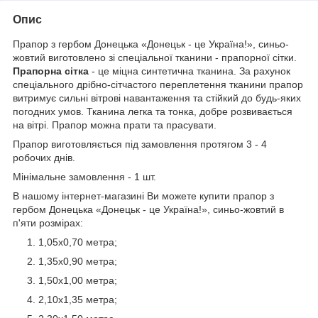
Опис
Прапор з гербом Донецька «Донецьк - це Україна!», синьо-
жовтий виготовлено зі спеціальної тканини - прапорної сітки.
Прапорна сітка
- це міцна синтетична тканина. За рахунок
спеціального дрібно-сітчастого переплетення тканини прапор
витримує сильні вітрові навантаження та стійкий до будь-яких
погодних умов. Тканина легка та тонка, добре розвивається
на вітрі. Прапор можна прати та прасувати.
Прапор виготовляється під замовлення протягом 3 - 4
робочих днів.
Мінімальне замовлення - 1 шт.
В нашому інтернет-магазині Ви можете купити прапор з
гербом Донецька «Донецьк - це Україна!», синьо-жовтий в
п'яти розмірах:
1,05х0,70 метра;
1,35х0,90 метра;
1,50х1,00 метра;
2,10х1,35 метра;