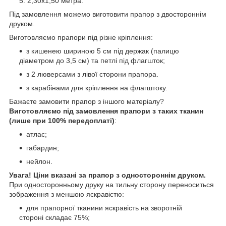
2,30х1,50 метра.
Під замовлення можемо виготовити прапор з двостороннім
друком.
Виготовляємо прапори під різне кріплення:
з кишенею шириною 5 см під держак (палицю
діаметром до 3,5 см) та петлі під флагшток;
з 2 люверсами з лівої сторони прапора.
з карабінами для кріплення на флагштоку.
Бажаєте замовити прапор з іншого матеріалу?
Виготовляємо під замовлення прапори з таких тканин
(лише при 100% передоплаті)
:
атлас;
габардин;
нейлон.
Увага! Ціни вказані за прапор з одностороннім друком.
При односторонньому друку на тильну сторону переноситься
зображення з меншою яскравістю:
для прапорної тканини яскравість на зворотній
стороні складає 75%;