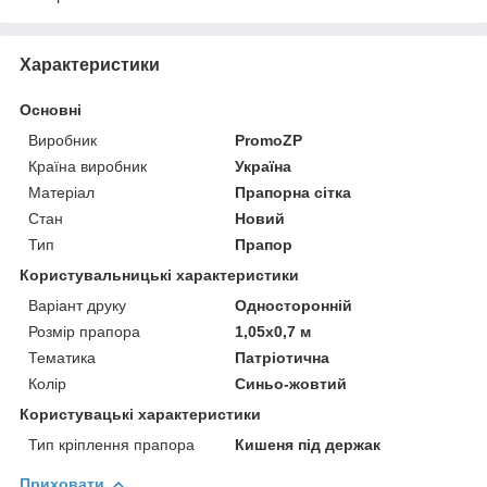
Характеристики
Основні
Виробник
PromoZP
Країна виробник
Україна
Матеріал
Прапорна сітка
Стан
Новий
Тип
Прапор
Користувальницькі характеристики
Варіант друку
Односторонній
Розмір прапора
1,05х0,7 м
Тематика
Патріотична
Колір
Синьо-жовтий
Користувацькi характеристики
Тип кріплення прапора
Кишеня під держак
Приховати