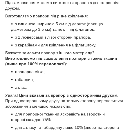
Під замовлення можемо виготовити прапор з двостороннім
друком.
Виготовляємо прапори під різне кріплення:
з кишенею шириною 5 см під держак (палицю
діаметром до 3,5 см) та петлі під флагшток;
з 2 люверсами з лівої сторони прапора.
з карабінами для кріплення на флагштоку.
Бажаєте замовити прапор з іншого матеріалу?
Виготовляємо під замовлення прапори з таких тканин
(лише при 100% передоплаті)
:
прапорна сітка;
габардин;
атлас.
Увага! Ціни вказані за прапор з одностороннім друком.
При односторонньому друку на тильну сторону переноситься
зображення з меншою яскравістю:
для прапорної тканини яскравість на зворотній
стороні складає 75%;
для атласу та габардину лише 10% (зворотна сторона