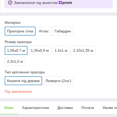
Замовлення під захистом
Матеріал
Прапорна сітка
Атлас
Габардин
Розмір прапора
1,05х0,7 м
1,35х0,9 м
1,5х1 м
2,10х1,35 м
2,3х1,5 м
Тип кріплення прапора
Кишеня під держак
Люверси (2шт.)
Під замовлення
Опис
Характеристики
Доставка
Оплата
Умови п