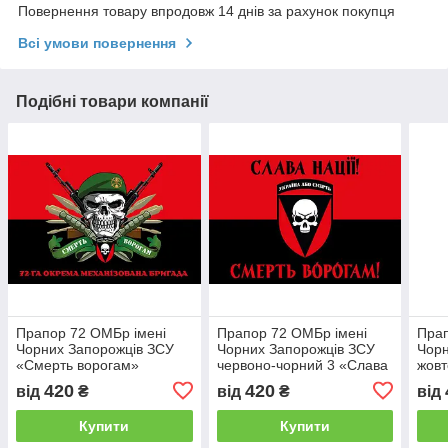
Повернення товару впродовж 14 днів за рахунок покупця
Всі умови повернення
Подібні товари компанії
Прапор 72 ОМБр імені
Прапор 72 ОМБр імені
Прап
Чорних Запорожців ЗСУ
Чорних Запорожців ЗСУ
Чорн
«Смерть ворогам»
червоно-чорний 3 «Слава
жовт
червоно-чорний
нації! Смерть ворогам!»
чор
420
420
від
₴
від
₴
від
Купити
Купити