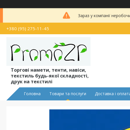
Зараз у компанії неробоч
+380 (95) 275-11-45
Торгові намети, тенти, навіси,
текстиль будь-якої складності,
друк на текстилі
Головна
Товари та послуги
Доставка і оплат