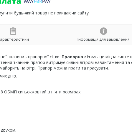
 купити будь-який товар не покидаючи сайту.
арактеристики
Інформація для замовлення
ої тканини - прапорної сітки.
Прапорна сітка
- це міцна синте
етення тканини прапор витримує сильні вітрові навантаження та 
 майорить на вітрі. Прапор можна прати та прасувати.
их днів.
88 ОБМП синьо-жовтий в п'яти розмірах:
 друком.