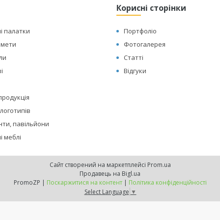
Корисні сторінки
і палатки
Портфоліо
амети
Фотогалерея
оли
Статті
і
Відгуки
 продукція
логотипів
нти, павільйони
і меблі
Сайт створений на маркетплейсі
Prom.ua
Продавець на Bigl.ua
PromoZP |
Поскаржитися на контент
|
Політика конфіденційності
Select Language
▼