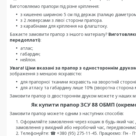
Виготовляємо прапори під різне кріплення:
з кишенею шириною 5 см під держак (палицю діаметром 
з 2 люверсами з лівої сторони прапора.
з карабінами для кріплення на флагштоку.
Бажаєте замовити прапор з іншого матеріалу?
Виготовляє
передоплаті)
:
атлас;
габардин;
нейлон.
Увага! Ціни вказані за прапор з одностороннім друком
зображення з меншою яскравістю:
для прапорної тканини яскравість на зворотній стороні
для атласу та габардину лише 10% (зворотна сторона 
Замовити прапор із двостороннім друком можете у наших ме
Як купити прапор ЗСУ 88 ОБМП (окрем
Замовити прапор можете одним з наступних способів:
Оформляйте замовлення через кошик в будь-який час
замовлення у вихідний або неробочий час, передзвонимо
Телефонуйте: ☎ +380 (95) 275-11-45. Працюємо: Пн - Пт 0