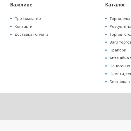
Важливе
Каталог
Про компанію
Торговельн
Контакти
Розсувні н
Доставка і оплата
Торгові ст
Ваги торгов
Прапори
Агітаційна
Нанесення 
Намети, те
Безкаркасн