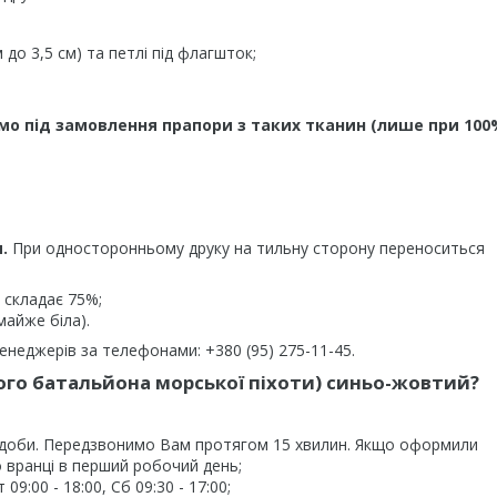
до 3,5 см) та петлі під флагшток;
мо під замовлення прапори з таких тканин (лише при 100
.
При односторонньому друку на тильну сторону переноситься
 складає 75%;
майже біла).
неджерів за телефонами: +380 (95) 275-11-45.
ого батальйона морської піхоти) синьо-жовтий?
 доби. Передзвонимо Вам протягом 15 хвилин. Якщо оформили
 вранці в перший робочий день;
9:00 - 18:00, Сб 09:30 - 17:00;