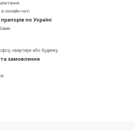
запитання.
в онлайн-чаті.
прапорів по Україні
бами:
фісу, квартири або будинку.
та замовлення
ки;