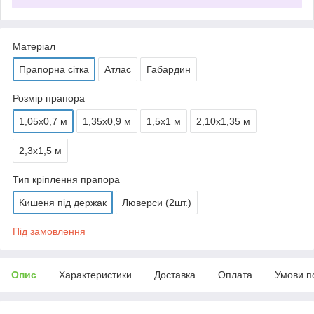
Матеріал
Прапорна сітка
Атлас
Габардин
Розмір прапора
1,05х0,7 м
1,35х0,9 м
1,5х1 м
2,10х1,35 м
2,3х1,5 м
Тип кріплення прапора
Кишеня під держак
Люверси (2шт.)
Під замовлення
Опис
Характеристики
Доставка
Оплата
Умови п