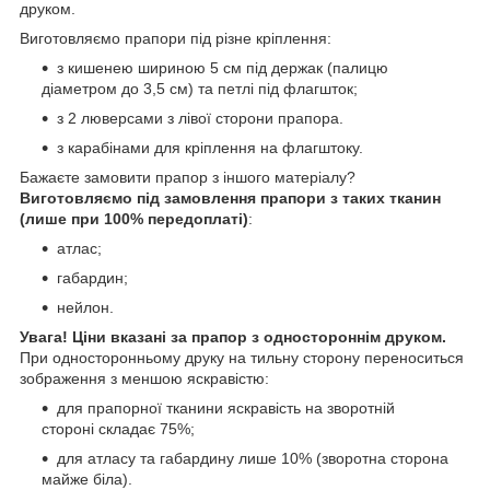
друком.
Виготовляємо прапори під різне кріплення:
з кишенею шириною 5 см під держак (палицю
діаметром до 3,5 см) та петлі під флагшток;
з 2 люверсами з лівої сторони прапора.
з карабінами для кріплення на флагштоку.
Бажаєте замовити прапор з іншого матеріалу?
Виготовляємо під замовлення прапори з таких тканин
(лише при 100% передоплаті)
:
атлас;
габардин;
нейлон.
Увага! Ціни вказані за прапор з одностороннім друком.
При односторонньому друку на тильну сторону переноситься
зображення з меншою яскравістю:
для прапорної тканини яскравість на зворотній
стороні складає 75%;
для атласу та габардину лише 10% (зворотна сторона
майже біла).