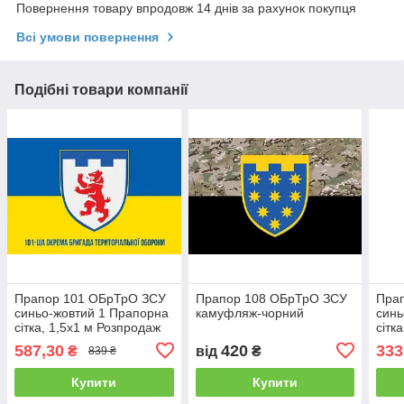
Повернення товару впродовж 14 днів за рахунок покупця
Всі умови повернення
Подібні товари компанії
Прапор 101 ОБрТрО ЗСУ
Прапор 108 ОБрТрО ЗСУ
Пра
синьо-жовтий 1 Прапорна
камуфляж-чорний
синь
сітка, 1,5х1 м Розпродаж
сітк
Роз
587,30
420
333
₴
від
₴
839 ₴
Купити
Купити