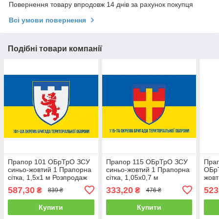
Повернення товару впродовж 14 днів за рахунок покупця
Всі умови повернення
Подібні товари компанії
Прапор 101 ОБрТрО ЗСУ
Прапор 115 ОБрТрО ЗСУ
Прап
синьо-жовтий 1 Прапорна
синьо-жовтий 1 Прапорна
ОБр
сітка, 1,5х1 м Розпродаж
сітка, 1,05х0,7 м
жовт
Розпродаж
1,35
587,30
333,20
523
₴
₴
839 ₴
476 ₴
Купити
Купити