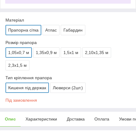
Матеріал
Прапорна сітка
Атлас
Габардин
Розмір прапора
1,05х0,7 м
1,35х0,9 м
1,5х1 м
2,10х1,35 м
2,3х1,5 м
Тип кріплення прапора
Кишеня під держак
Люверси (2шт.)
Під замовлення
Опис
Характеристики
Доставка
Оплата
Умови п