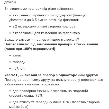
друком.
Виготовляємо прапори під різне кріплення:
з кишенею шириною 5 см під держак (палицю
діаметром до 3,5 см) та петлі під флагшток;
з 2 люверсами з лівої сторони прапора.
з карабінами для кріплення на флагштоку.
Бажаєте замовити прапор з іншого матеріалу?
Виготовляємо під замовлення прапори з таких тканин
(лише при 100% передоплаті)
:
атлас;
габардин;
нейлон.
Увага! Ціни вказані за прапор з одностороннім друком.
При односторонньому друку на тильну сторону переноситься
зображення з меншою яскравістю:
для прапорної тканини яскравість на зворотній
стороні складає 75%;
для атласу та габардину лише 10% (зворотна сторона
майже біла).