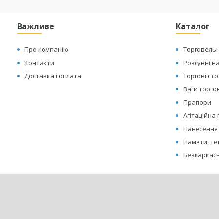
Важливе
Каталог
Про компанію
Торговельн
Контакти
Розсувні н
Доставка і оплата
Торгові ст
Ваги торгов
Прапори
Агітаційна
Нанесення 
Намети, те
Безкаркасн