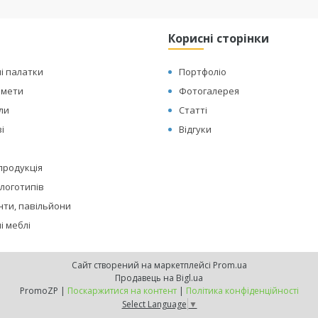
Корисні сторінки
і палатки
Портфоліо
амети
Фотогалерея
оли
Статті
і
Відгуки
 продукція
логотипів
нти, павільйони
і меблі
Сайт створений на маркетплейсі
Prom.ua
Продавець на Bigl.ua
PromoZP |
Поскаржитися на контент
|
Політика конфіденційності
Select Language
▼