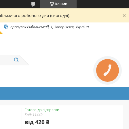
Кошик
йближчого робочого дня (сьогодні).
провулок Рибальський, 1, Запоріжжя, Україна
КНОПКА
ЗВ'ЯЗКУ
Готово до відправки
Код:
11449
від
420 ₴