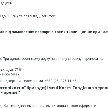
 друком.
до 3,5 см) та петлі під флагшток;
мо під замовлення прапори з таких тканин (лише при 100
.
При односторонньому друку на тильну сторону переноситься
 складає 75%;
майже біла).
неджерів за телефонами: +380 (95) 275-11-45.
отопіхотної бригади) імені Костя Гордієнка черво
чорний ?
 доби. Передзвонимо протягом 15 хвилин. Якщо оформили