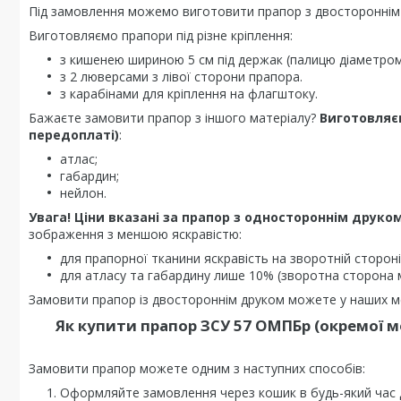
Під замовлення можемо виготовити прапор з двостороннім
Виготовляємо прапори під різне кріплення:
з кишенею шириною 5 см під держак (палицю діаметром 
з 2 люверсами з лівої сторони прапора.
з карабінами для кріплення на флагштоку.
Бажаєте замовити прапор з іншого матеріалу?
Виготовляє
передоплаті)
:
атлас;
габардин;
нейлон.
Увага! Ціни вказані за прапор з одностороннім друком
зображення з меншою яскравістю:
для прапорної тканини яскравість на зворотній стороні
для атласу та габардину лише 10% (зворотна сторона 
Замовити прапор із двостороннім друком можете у наших ме
Як купити прапор ЗСУ 57 ОМПБр (окремої м
Замовити прапор можете одним з наступних способів:
Оформляйте замовлення через кошик в будь-який час