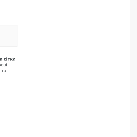
а сітка
рові
 та