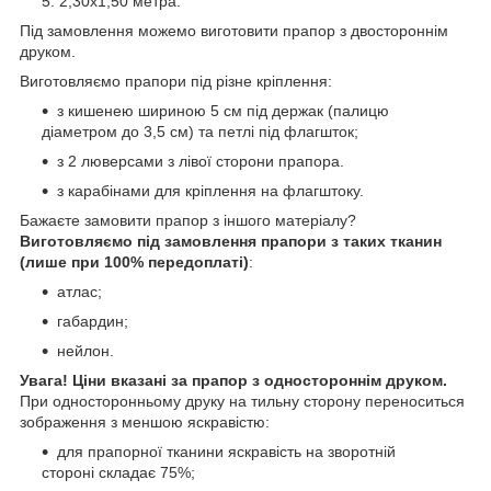
2,30х1,50 метра.
Під замовлення можемо виготовити прапор з двостороннім
друком.
Виготовляємо прапори під різне кріплення:
з кишенею шириною 5 см під держак (палицю
діаметром до 3,5 см) та петлі під флагшток;
з 2 люверсами з лівої сторони прапора.
з карабінами для кріплення на флагштоку.
Бажаєте замовити прапор з іншого матеріалу?
Виготовляємо під замовлення прапори з таких тканин
(лише при 100% передоплаті)
:
атлас;
габардин;
нейлон.
Увага! Ціни вказані за прапор з одностороннім друком.
При односторонньому друку на тильну сторону переноситься
зображення з меншою яскравістю:
для прапорної тканини яскравість на зворотній
стороні складає 75%;