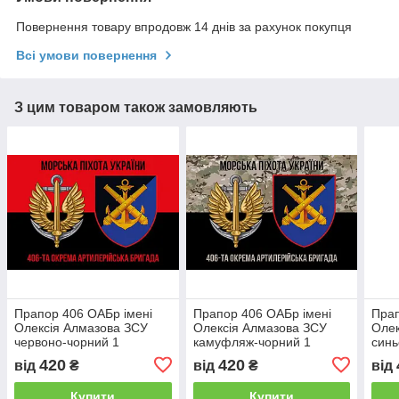
Повернення товару впродовж 14 днів за рахунок покупця
Всі умови повернення
З цим товаром також замовляють
Прапор 406 ОАБр імені
Прапор 406 ОАБр імені
Прап
Олексія Алмазова ЗСУ
Олексія Алмазова ЗСУ
Олек
червоно-чорний 1
камуфляж-чорний 1
синь
завж
420
420
від
₴
від
₴
від
Купити
Купити