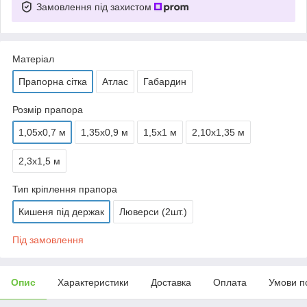
Замовлення під захистом
Матеріал
Прапорна сітка
Атлас
Габардин
Розмір прапора
1,05х0,7 м
1,35х0,9 м
1,5х1 м
2,10х1,35 м
2,3х1,5 м
Тип кріплення прапора
Кишеня під держак
Люверси (2шт.)
Під замовлення
Опис
Характеристики
Доставка
Оплата
Умови п