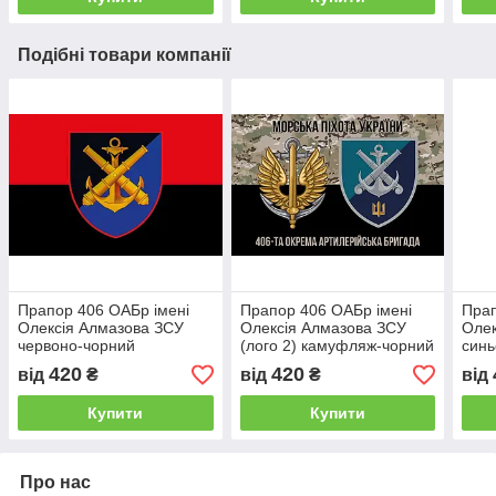
Подібні товари компанії
Прапор 406 ОАБр імені
Прапор 406 ОАБр імені
Прап
Олексія Алмазова ЗСУ
Олексія Алмазова ЗСУ
Олек
червоно-чорний
(лого 2) камуфляж-чорний
синь
1
420
420
від
₴
від
₴
від
Купити
Купити
Про нас