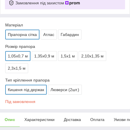
Замовлення під захистом
Матеріал
Прапорна сітка
Атлас
Габардин
Розмір прапора
1,05х0,7 м
1,35х0,9 м
1,5х1 м
2,10х1,35 м
2,3х1,5 м
Тип кріплення прапора
Кишеня під держак
Люверси (2шт.)
Під замовлення
Опис
Характеристики
Доставка
Оплата
Умови п