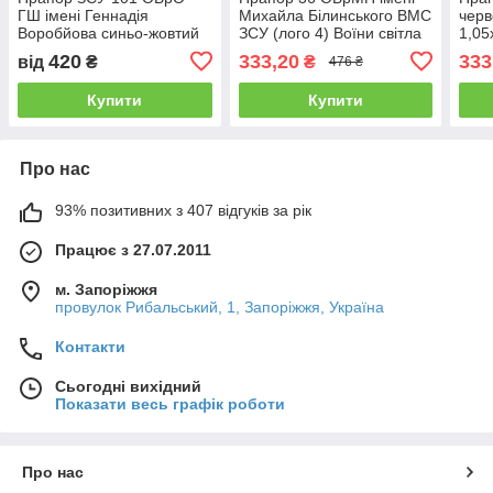
ГШ імені Геннадія
Михайла Білинського ВМС
черв
Воробйова синьо-жовтий
ЗСУ (лого 4) Воїни світла
1,05
червоно-чорний Прапорна
шт) 
420
333,20
333
від
₴
₴
476 ₴
сітка, 1,05х0,7 м
Розпродаж
Купити
Купити
Про нас
93% позитивних з 407 відгуків за рік
Працює з 27.07.2011
м. Запоріжжя
провулок Рибальський, 1, Запоріжжя, Україна
Контакти
Сьогодні вихідний
Показати весь графік роботи
Про нас