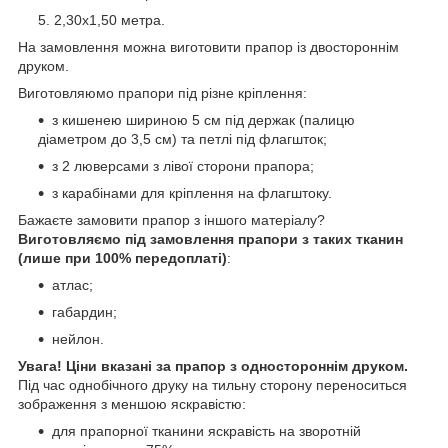
2,30х1,50 метра.
На замовлення можна виготовити прапор із двостороннім
друком.
Виготовляюмо прапори під різне кріплення:
з кишенею шириною 5 см під держак (палицю
діаметром до 3,5 см) та петлі під флагшток;
з 2 люверсами з лівої сторони прапора;
з карабінами для кріплення на флагштоку.
Бажаєте замовити прапор з іншого матеріалу?
Виготовляємо під замовлення прапори з таких тканин
(лише при 100% передоплаті)
:
атлас;
габардин;
нейлон.
Увага! Ціни вказані за прапор з одностороннім друком.
Під час однобічного друку на тильну сторону переноситься
зображення з меншою яскравістю:
для прапорної тканини яскравість на зворотній