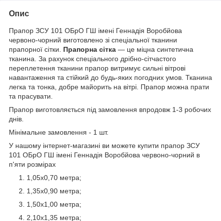
Опис
Прапор ЗСУ 101 ОБрО ГШ імені Геннадія Воробйова
червоно-чорний виготовлено зі спеціальної тканини
прапорної сітки.
Прапорна сітка
— це міцна синтетична
тканина. За рахунок спеціального дрібно-сітчастого
переплетення тканини прапор витримує сильні вітрові
навантаження та стійкий до будь-яких погодних умов. Тканина
легка та тонка, добре майорить на вітрі. Прапор можна прати
та прасувати.
Прапор виготовляється під замовлення впродовж 1-3 робочих
днів.
Мінімальне замовлення - 1 шт.
У нашому інтернет-магазині ви можете купити прапор ЗСУ
101 ОБрО ГШ імені Геннадія Воробйова червоно-чорний в
п'яти розмірах
1,05х0,70 метра;
1,35х0,90 метра;
1,50х1,00 метра;
2,10х1,35 метра;