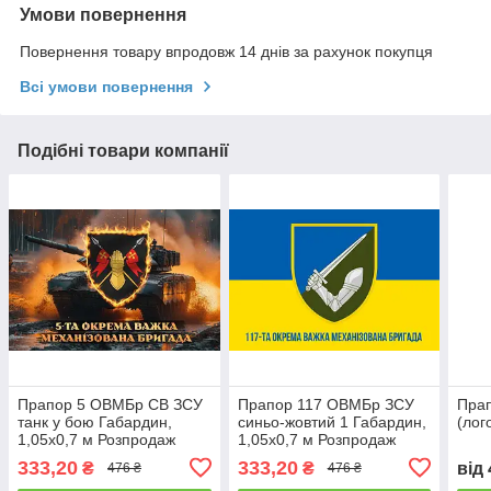
Умови повернення
Повернення товару впродовж 14 днів за рахунок покупця
Всі умови повернення
Подібні товари компанії
Прапор 5 ОВМБр СВ ЗСУ
Прапор 117 ОВМБр ЗСУ
Пра
танк у бою Габардин,
синьо-жовтий 1 Габардин,
(лог
1,05х0,7 м Розпродаж
1,05х0,7 м Розпродаж
333,20
333,20
₴
₴
від
476 ₴
476 ₴