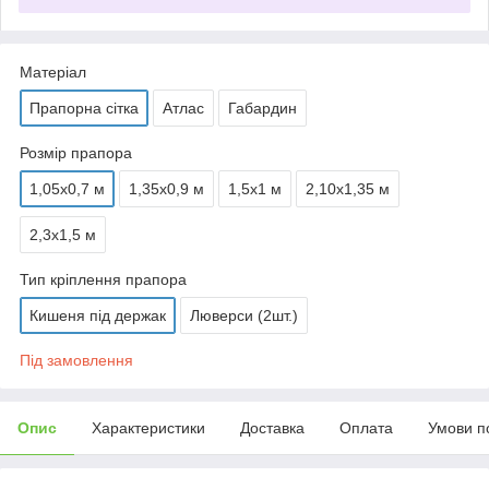
Матеріал
Прапорна сітка
Атлас
Габардин
Розмір прапора
1,05х0,7 м
1,35х0,9 м
1,5х1 м
2,10х1,35 м
2,3х1,5 м
Тип кріплення прапора
Кишеня під держак
Люверси (2шт.)
Під замовлення
Опис
Характеристики
Доставка
Оплата
Умови п