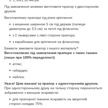
Під замовлення можемо виготовити прапор з двостороннім
друком.
Виготовляємо прапори під різне кріплення:
з кишенею шириною 5 см під держак (палицю
діаметром до 3,5 см) та петлі під флагшток;
з 2 люверсами з лівої сторони прапора.
з карабінами для кріплення на флагштоку.
Бажаєте замовити прапор з іншого матеріалу?
Виготовляємо під замовлення прапори з таких тканин
(лише при 100% передоплаті)
:
атлас;
габардин;
нейлон.
Увага! Ціни вказані за прапор з одностороннім друком.
При односторонньому друку на тильну сторону переноситься
зображення з меншою яскравістю:
для прапорної тканини яскравість на зворотній
стороні складає 75%;