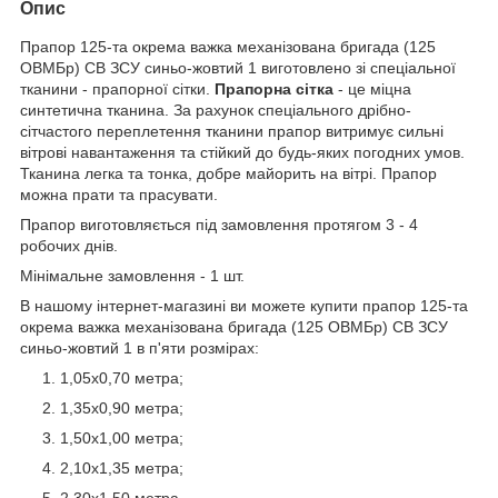
Опис
Прапор 125-та окрема важка механізована бригада (125
ОВМБр) СВ ЗСУ синьо-жовтий 1 виготовлено зі спеціальної
тканини - прапорної сітки.
Прапорна сітка
- це міцна
синтетична тканина. За рахунок спеціального дрібно-
сітчастого переплетення тканини прапор витримує сильні
вітрові навантаження та стійкий до будь-яких погодних умов.
Тканина легка та тонка, добре майорить на вітрі. Прапор
можна прати та прасувати.
Прапор виготовляється під замовлення протягом 3 - 4
робочих днів.
Мінімальне замовлення - 1 шт.
В нашому інтернет-магазині ви можете купити прапор 125-та
окрема важка механізована бригада (125 ОВМБр) СВ ЗСУ
синьо-жовтий 1 в п'яти розмірах:
1,05х0,70 метра;
1,35х0,90 метра;
1,50х1,00 метра;
2,10х1,35 метра;
2,30х1,50 метра.