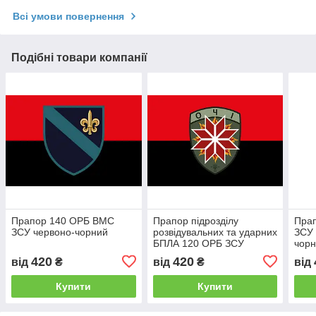
Всі умови повернення
Подібні товари компанії
Прапор 140 ОРБ ВМС
Прапор підрозділу
Пра
ЗСУ червоно-чорний
розвідувальних та ударних
ЗСУ 
БПЛА 120 ОРБ ЗСУ
чор
червоно-чорний
420
420
від
₴
від
₴
від
Купити
Купити