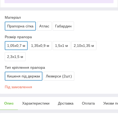
Матеріал
Прапорна сітка
Атлас
Габардин
Розмір прапора
1,05х0,7 м
1,35х0,9 м
1,5х1 м
2,10х1,35 м
2,3х1,5 м
Тип кріплення прапора
Кишеня під держак
Люверси (2шт.)
Під замовлення
Опис
Характеристики
Доставка
Оплата
Умови п