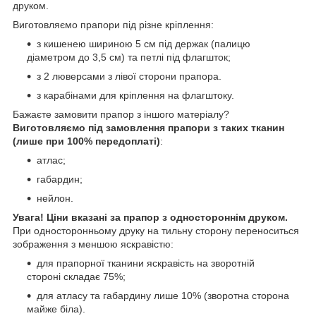
друком.
Виготовляємо прапори під різне кріплення:
з кишенею шириною 5 см під держак (палицю
діаметром до 3,5 см) та петлі під флагшток;
з 2 люверсами з лівої сторони прапора.
з карабінами для кріплення на флагштоку.
Бажаєте замовити прапор з іншого матеріалу?
Виготовляємо під замовлення прапори з таких тканин
(лише при 100% передоплаті)
:
атлас;
габардин;
нейлон.
Увага! Ціни вказані за прапор з одностороннім друком.
При односторонньому друку на тильну сторону переноситься
зображення з меншою яскравістю:
для прапорної тканини яскравість на зворотній
стороні складає 75%;
для атласу та габардину лише 10% (зворотна сторона
майже біла).