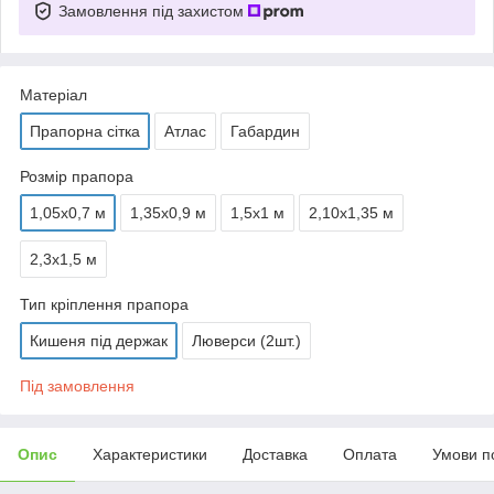
Замовлення під захистом
Матеріал
Прапорна сітка
Атлас
Габардин
Розмір прапора
1,05х0,7 м
1,35х0,9 м
1,5х1 м
2,10х1,35 м
2,3х1,5 м
Тип кріплення прапора
Кишеня під держак
Люверси (2шт.)
Під замовлення
Опис
Характеристики
Доставка
Оплата
Умови п