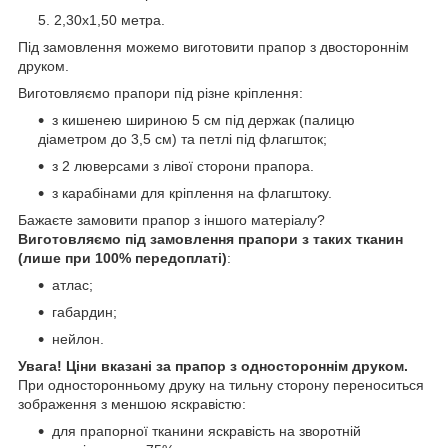
2,30х1,50 метра.
Під замовлення можемо виготовити прапор з двостороннім
друком.
Виготовляємо прапори під різне кріплення:
з кишенею шириною 5 см під держак (палицю
діаметром до 3,5 см) та петлі під флагшток;
з 2 люверсами з лівої сторони прапора.
з карабінами для кріплення на флагштоку.
Бажаєте замовити прапор з іншого матеріалу?
Виготовляємо під замовлення прапори з таких тканин
(лише при 100% передоплаті)
:
атлас;
габардин;
нейлон.
Увага! Ціни вказані за прапор з одностороннім друком.
При односторонньому друку на тильну сторону переноситься
зображення з меншою яскравістю:
для прапорної тканини яскравість на зворотній