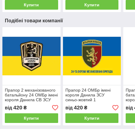
Купити
Купити
Подібні товари компанії
Прапор 2 механізованого
Прапор 24 ОМБр імені
Прап
батальйону 24 ОМБр імені
короля Данила ЗСУ
бата
короля Данила СВ ЗСУ
синьо-жовтий 1
коро
синьо-жовтий
синь
420
420
від
₴
від
₴
від
Купити
Купити