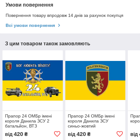
Умови повернення
Повернення товару впродовж 14 днів за рахунок покупця
Всі умови повернення
З цим товаром також замовляють
Прапор 24 ОМБр імені
Прапор 24 ОМБр імені
Прап
короля Данила ЗСУ 2
короля Данила ЗСУ
коро
батальйон, ВТЗ
синьо-жовтий
420
420
від
₴
від
₴
від