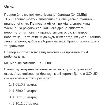
Опис
Прапор 24 окремої механізованої бригади (24 ОМБр)
ЗСУ 3D синьо-жовтий виготовлено зі спеціальної тканини -
прапорної сітки.
Прапорна сітка
- це міцна синтетична
тканина. За рахунок спеціального дрібно-сітчастого
переплетення тканини прапор витримує сильні вітрові
навантаження та стійкий до будь-яких погодних умов. Тканина
легка та тонка, добре майорить на вітрі. Прапор можна прати
та прасувати.
Прапор виготовляється під замовлення протягом 3 - 4
робочих днів.
Мінімальне замовлення - 1 шт.
В нашому інтернет-магазині ви можете купити прапор 24
окремої механізованої бригади імені короля Данила ЗСУ 3D
синьо-жовтий в п'яти розмірах:
1,05х0,7 метра;
1,35х0,9 метра;
1,50х1,0 метра;
2,10х1,35 метра;