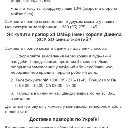
стороні складає 75%;
для атласу та габардину лише 10% (зворотна сторона
майже біла).
Замовити прапор із двостороннім друком можете у наших
менеджерів за телефонами: +380 (95) 275-11-45.
Як купити прапор 24 ОМБр імені короля Данила
ЗСУ 3D синьо-жовтий?
Замовити прапор можете одним з наступних способів:
Оформляйте замовлення через кошик в будь-який
час доби. Передзвонимо протягом 15 хвилин. Якщо
оформили замовлення у вихідний або неробочий час,
передзвонимо вранці в перший робочий день;
Телефонуйте: ☎ +380 (95) 275-11-45. Працюємо: Пн
- Пт 09:00 - 18:00, Сб 09:30 - 17:00;
Напишіть в онлайн-чаті. Швидко відповімо на всі Ваші
запитання.
Дізнатися гуртову ціну можете у менеджера телефоном або в
онлайн-чаті.
Доставка прапорів по Україні
Всі прапори доставляємо по Україні двома поштовими