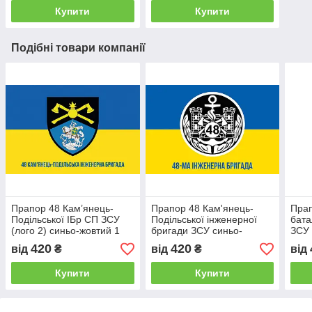
Купити
Купити
Подібні товари компанії
Прапор 48 Кам’янець-
Прапор 48 Кам'янець-
Прап
Подільської ІБр СП ЗСУ
Подільської інженерної
бата
(лого 2) синьо-жовтий 1
бригади ЗСУ синьо-
ЗСУ 
жовтий 1
420
420
від
₴
від
₴
від
Купити
Купити