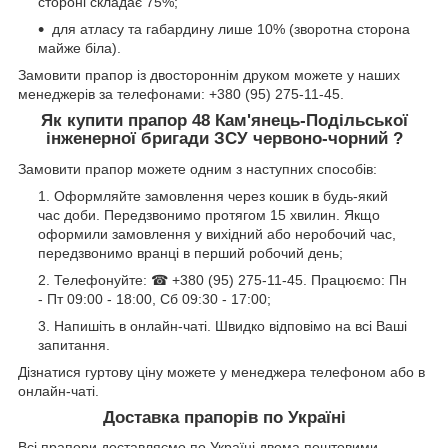
стороні складає 75%;
для атласу та габардину лише 10% (зворотна сторона
майже біла).
Замовити прапор із двостороннім друком можете у наших
менеджерів за телефонами: +380 (95) 275-11-45.
Як купити прапор 48 Кам'янець-Подільської
інженерної бригади ЗСУ червоно-чорний ?
Замовити прапор можете одним з наступних способів:
Оформляйте замовлення через кошик в будь-який
час доби. Передзвонимо протягом 15 хвилин. Якщо
оформили замовлення у вихідний або неробочий час,
передзвонимо вранці в перший робочий день;
Телефонуйте: ☎ +380 (95) 275-11-45. Працюємо: Пн
- Пт 09:00 - 18:00, Сб 09:30 - 17:00;
Напишіть в онлайн-чаті. Швидко відповімо на всі Ваші
запитання.
Дізнатися гуртову ціну можете у менеджера телефоном або в
онлайн-чаті.
Доставка прапорів по Україні
Всі прапори доставляємо по Україні двома поштовими