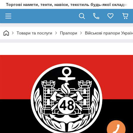
Торгові намети, тенти, навіси, текстиль будь-якої складност
Товари та послуги
Прапори
Військові прапори Украї