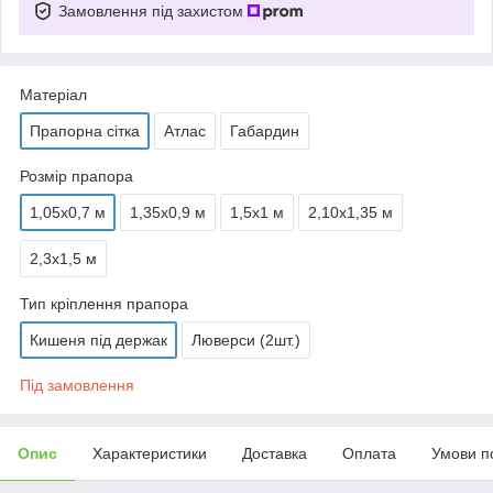
Замовлення під захистом
Матеріал
Прапорна сітка
Атлас
Габардин
Розмір прапора
1,05х0,7 м
1,35х0,9 м
1,5х1 м
2,10х1,35 м
2,3х1,5 м
Тип кріплення прапора
Кишеня під держак
Люверси (2шт.)
Під замовлення
Опис
Характеристики
Доставка
Оплата
Умови п