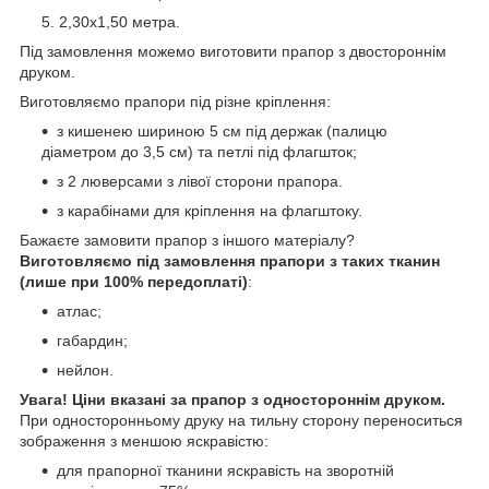
2,30х1,50 метра.
Під замовлення можемо виготовити прапор з двостороннім
друком.
Виготовляємо прапори під різне кріплення:
з кишенею шириною 5 см під держак (палицю
діаметром до 3,5 см) та петлі під флагшток;
з 2 люверсами з лівої сторони прапора.
з карабінами для кріплення на флагштоку.
Бажаєте замовити прапор з іншого матеріалу?
Виготовляємо під замовлення прапори з таких тканин
(лише при 100% передоплаті)
:
атлас;
габардин;
нейлон.
Увага! Ціни вказані за прапор з одностороннім друком.
При односторонньому друку на тильну сторону переноситься
зображення з меншою яскравістю:
для прапорної тканини яскравість на зворотній