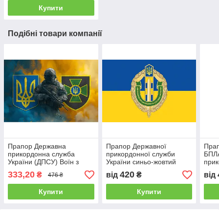
Купити
Подібні товари компанії
Прапор Державна
Прапор Державної
Прап
прикордонна служба
прикордонної служби
БПЛ
України (ДПСУ) Воїн з
України синьо-жовтий
прик
гербом України та
Укра
333,20
420
₴
від
₴
від
476 ₴
підрозділу Прапорна сітка,
1,05х0,7 м Розпродаж
Купити
Купити