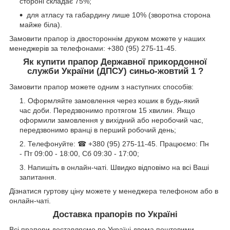
стороні складає 75%;
для атласу та габардину лише 10% (зворотна сторона
майже біла).
Замовити прапор із двостороннім друком можете у наших
менеджерів за телефонами: +380 (95) 275-11-45.
Як купити прапор Державної прикордонної
служби України (ДПСУ) синьо-жовтий 1 ?
Замовити прапор можете одним з наступних способів:
Оформляйте замовлення через кошик в будь-який
час доби. Передзвонимо протягом 15 хвилин. Якщо
оформили замовлення у вихідний або неробочий час,
передзвонимо вранці в перший робочий день;
Телефонуйте: ☎ +380 (95) 275-11-45. Працюємо: Пн
- Пт 09:00 - 18:00, Сб 09:30 - 17:00;
Напишіть в онлайн-чаті. Швидко відповімо на всі Ваші
запитання.
Дізнатися гуртову ціну можете у менеджера телефоном або в
онлайн-чаті.
Доставка прапорів по Україні
Всі прапори доставляємо по Україні двома поштовими