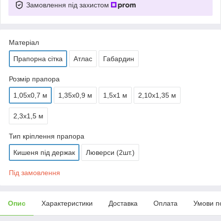
Замовлення під захистом
Матеріал
Прапорна сітка
Атлас
Габардин
Розмір прапора
1,05х0,7 м
1,35х0,9 м
1,5х1 м
2,10х1,35 м
2,3х1,5 м
Тип кріплення прапора
Кишеня під держак
Люверси (2шт.)
Під замовлення
Опис
Характеристики
Доставка
Оплата
Умови п