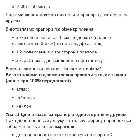
2,30х1,50 метра.
Під замовлення можемо виготовити прапор з двостороннім
друком.
Виготовляємо прапори під різне кріплення:
з кишенею шириною 5 см під держак (палицю
діаметром до 3,5 см) та петлі під флагшток;
з 2 люверсами з лівої сторони прапора.
з карабінами для кріплення на флагштоку.
Бажаєте замовити прапор з іншого матеріалу?
Виготовляємо під замовлення прапори з таких тканин
(лише при 100% передоплаті)
:
атлас;
габардин;
нейлон.
Увага! Ціни вказані за прапор з одностороннім друком.
При односторонньому друку на тильну сторону переноситься
зображення з меншою яскравістю:
для прапорної тканини яскравість на зворотній