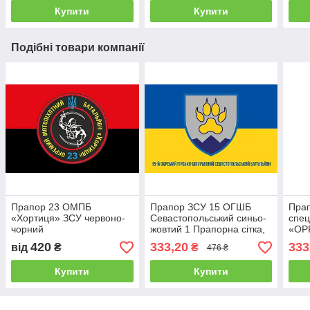
Купити
Купити
Подібні товари компанії
Прапор 23 ОМПБ
Прапор ЗСУ 15 ОГШБ
Прап
«Хортиця» ЗСУ червоно-
Севастопольський синьо-
спец
чорний
жовтий 1 Прапорна сітка,
«OP
1,05х0,7 м Розпродаж
жовт
420
333,20
333
від
₴
₴
476 ₴
1,05
Купити
Купити