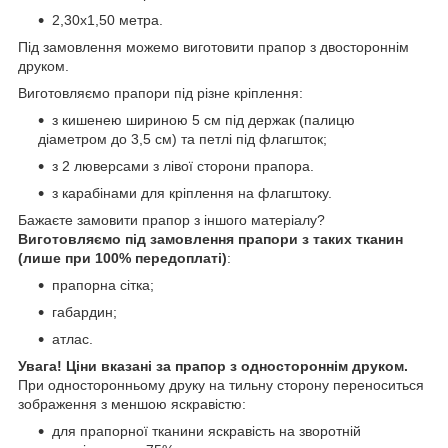
2,30х1,50 метра.
Під замовлення можемо виготовити прапор з двостороннім
друком.
Виготовляємо прапори під різне кріплення:
з кишенею шириною 5 см під держак (палицю
діаметром до 3,5 см) та петлі під флагшток;
з 2 люверсами з лівої сторони прапора.
з карабінами для кріплення на флагштоку.
Бажаєте замовити прапор з іншого матеріалу?
Виготовляємо під замовлення прапори з таких тканин
(лише при 100% передоплаті)
:
прапорна сітка;
габардин;
атлас.
Увага! Ціни вказані за прапор з одностороннім друком.
При односторонньому друку на тильну сторону переноситься
зображення з меншою яскравістю:
для прапорної тканини яскравість на зворотній