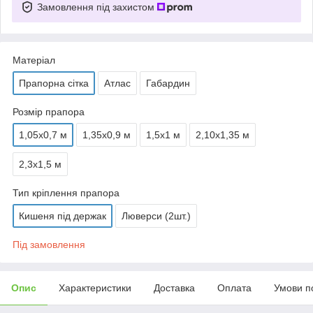
Замовлення під захистом
Матеріал
Прапорна сітка
Атлас
Габардин
Розмір прапора
1,05х0,7 м
1,35х0,9 м
1,5х1 м
2,10х1,35 м
2,3х1,5 м
Тип кріплення прапора
Кишеня під держак
Люверси (2шт.)
Під замовлення
Опис
Характеристики
Доставка
Оплата
Умови п