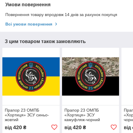
Умови повернення
Повернення товару впродовж 14 днів за рахунок покупця
Всі умови повернення
З цим товаром також замовляють
Прапор 23 ОМПБ
Прапор 23 ОМПБ
Пра
«Хортиця» ЗСУ синьо-
«Хортиця» ЗСУ
«Хор
жовтий
камуфляж-чорний
чор
420
420
від
₴
від
₴
від