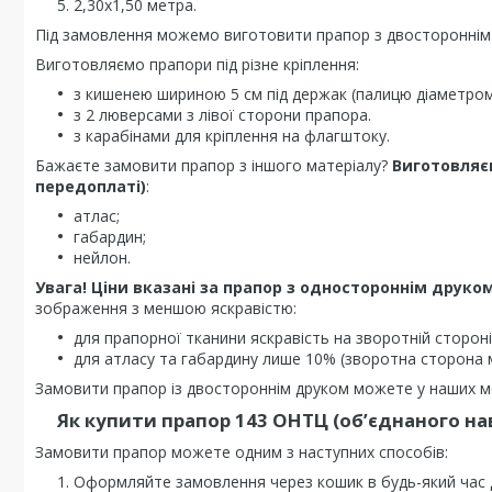
2,30х1,50 метра.
Під замовлення можемо виготовити прапор з двостороннім
Виготовляємо прапори під різне кріплення:
з кишенею шириною 5 см під держак (палицю діаметром 
з 2 люверсами з лівої сторони прапора.
з карабінами для кріплення на флагштоку.
Бажаєте замовити прапор з іншого матеріалу?
Виготовляє
передоплаті)
:
атлас;
габардин;
нейлон.
Увага! Ціни вказані за прапор з одностороннім друком
зображення з меншою яскравістю:
для прапорної тканини яскравість на зворотній стороні
для атласу та габардину лише 10% (зворотна сторона 
Замовити прапор із двостороннім друком можете у наших мен
Як купити прапор 143 ОНТЦ (об’єднаного на
Замовити прапор можете одним з наступних способів:
Оформляйте замовлення через кошик в будь-який час