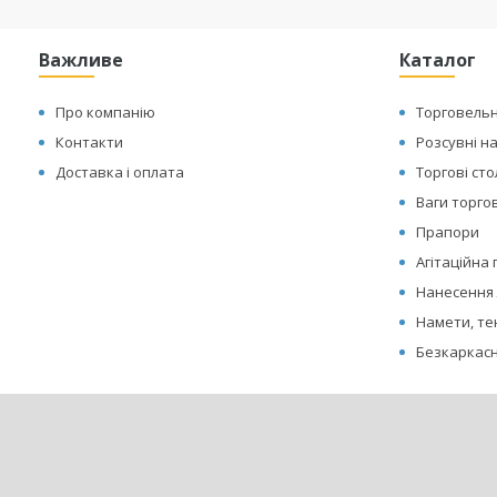
Важливе
Каталог
Про компанію
Торговельн
Контакти
Розсувні н
Доставка і оплата
Торгові ст
Ваги торгов
Прапори
Агітаційна
Нанесення 
Намети, те
Безкаркасн