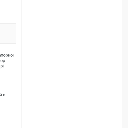
апорної
пор
рі.
й в