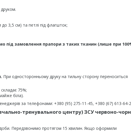
 друком.
до 3,5 см) та петлі під флагшток;
мо під замовлення прапори з таких тканин (лише при 100
.
При односторонньому друку на тильну сторону переноситься
 складає 75%;
майже біла).
еджерів за телефонами: +380 (95) 275-11-45, +380 (67) 613-64-2
вчально-тренувального центру) ЗСУ червоно-чорн
 доби. Передзвонимо протягом 15 хвилин. Якщо оформили