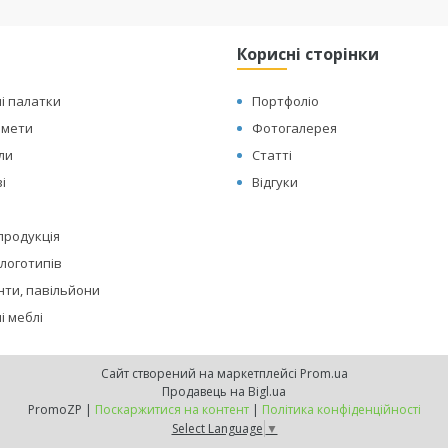
Корисні сторінки
і палатки
Портфоліо
амети
Фотогалерея
оли
Статті
і
Відгуки
 продукція
логотипів
нти, павільйони
і меблі
Сайт створений на маркетплейсі
Prom.ua
Продавець на Bigl.ua
PromoZP |
Поскаржитися на контент
|
Політика конфіденційності
Select Language
▼