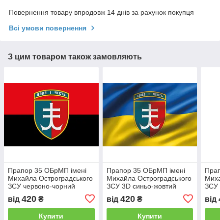
Повернення товару впродовж 14 днів за рахунок покупця
Всі умови повернення
З цим товаром також замовляють
Прапор 35 ОБрМП імені
Прапор 35 ОБрМП імені
Прап
Михайла Остроградського
Михайла Остроградського
Миха
ЗСУ червоно-чорний
ЗСУ 3D синьо-жовтий
ЗСУ
420
420
від
₴
від
₴
від
Купити
Купити