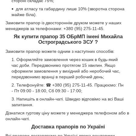
стороні складає 75%;
для атласу та габардину лише 10% (зворотна сторона
майже біла).
Замовити прапор із двостороннім друком можете у наших
менеджерів за телефонами: +380 (95) 275-11-45.
Як купити прапор 35 ОБрМП імені Михайла
Остроградського ЗСУ ?
Замовити прапор можете одним з наступних способів:
Оформляйте замовлення через кошик в будь-який
час доби. Передзвонимо протягом 15 хвилин. Якщо
оформили замовлення у вихідний або неробочий час,
передзвонимо вранці в перший робочий день;
Телефонуйте: ☎ +380 (95) 275-11-45. Працюємо: Пн
- Пт 09:00 - 18:00, Сб 09:30 - 17:00;
Напишіть в онлайн-чаті. Швидко відповімо на всі Ваші
запитання.
Дізнатися гуртову ціну можете у менеджера телефоном або в
онлайн-чаті.
Доставка прапорів по Україні
Всі прапори доставляємо по Україні двома поштовими