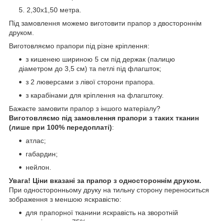
2,30х1,50 метра.
Під замовлення можемо виготовити прапор з двостороннім
друком.
Виготовляємо прапори під різне кріплення:
з кишенею шириною 5 см під держак (палицю
діаметром до 3,5 см) та петлі під флагшток;
з 2 люверсами з лівої сторони прапора.
з карабінами для кріплення на флагштоку.
Бажаєте замовити прапор з іншого матеріалу?
Виготовляємо під замовлення прапори з таких тканин
(лише при 100% передоплаті)
:
атлас;
габардин;
нейлон.
Увага! Ціни вказані за прапор з одностороннім друком.
При односторонньому друку на тильну сторону переноситься
зображення з меншою яскравістю:
для прапорної тканини яскравість на зворотній