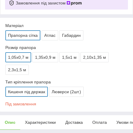
Замовлення під захистом
Матеріал
Прапорна сітка
Атлас
Габардин
Розмір прапора
1,05х0,7 м
1,35х0,9 м
1,5х1 м
2,10х1,35 м
2,3х1,5 м
Тип кріплення прапора
Кишеня під держак
Люверси (2шт.)
Під замовлення
Опис
Характеристики
Доставка
Оплата
Умови п