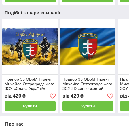
Подібні товари компанії
Прапор 35 ОБрМП імені
Прапор 35 ОБрМП імені
Прап
Михайла Остроградського
Михайла Остроградського
Миха
ЗСУ «Слава Україні!»
ЗСУ 3D синьо-жовтий
ЗСУ 
420
420
від
₴
від
₴
від
Купити
Купити
Про нас