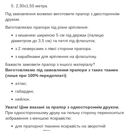
2,30х1,50 метра.
Під замовлення можемо виготовити прапор з двостороннім
друком.
Виготовляємо прапори під різне кріплення:
з кишенею шириною 5 см під держак (палицю
діаметром до 3,5 см) та петлі під флагшток;
з 2 люверсами з лівої сторони прапора.
з карабінами для кріплення на флагштоку.
Бажаєте замовити прапор з іншого матеріалу?
Виготовляємо під замовлення прапори з таких тканин
(лише при 100% передоплаті)
:
атлас;
габардин;
нейлон.
Увага! Ціни вказані за прапор з одностороннім друком.
При односторонньому друку на тильну сторону переноситься
зображення з меншою яскравістю:
для прапорної тканини яскравість на зворотній