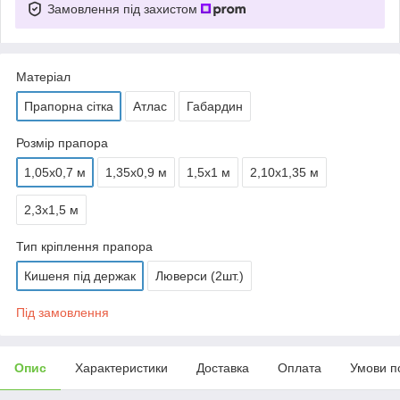
Замовлення під захистом
Матеріал
Прапорна сітка
Атлас
Габардин
Розмір прапора
1,05х0,7 м
1,35х0,9 м
1,5х1 м
2,10х1,35 м
2,3х1,5 м
Тип кріплення прапора
Кишеня під держак
Люверси (2шт.)
Під замовлення
Опис
Характеристики
Доставка
Оплата
Умови п