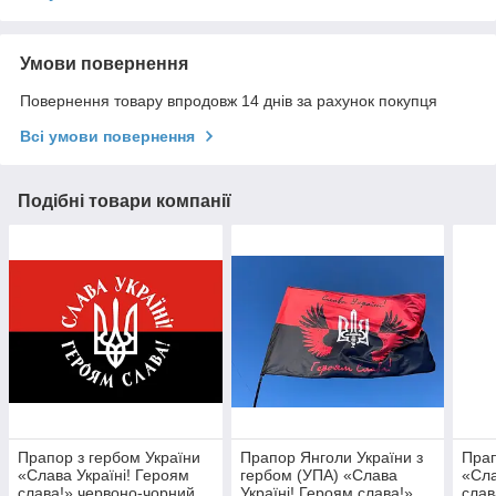
Умови повернення
Повернення товару впродовж 14 днів за рахунок покупця
Всі умови повернення
Подібні товари компанії
Прапор з гербом України
Прапор Янголи України з
Прап
«Слава Україні! Героям
гербом (УПА) «Слава
«Сла
слава!» червоно-чорний
Україні! Героям слава!»
слав