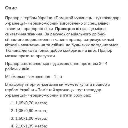
Опис
Прапор з гербом України «Пам'ятай чужинець - тут господар
Українець!» червоно-чорний виготовлено зі спеціальної
тканини - прапорної сітки.
Прапорна сітка
- це міцна
синтетична тканина. За рахунок спеціального дрібно-
сітчастого переплетення тканини прапор витримує сильні
вітрові навантаження та стійкий до будь-яких погодних умов.
Тканина легка та тонка, добре майорить на вітрі. Прапор
можна прати та прасувати.
Прапор виготовляється під замовлення протягом 3 - 4
робочих днів.
Мінімальне замовлення - 1 шт.
В нашому інтернет-магазині ви можете купити прапор з
гербом України «Пам'ятай чужинець - тут господар
Українець!» червоно-чорний в п'яти розмірах:
1,05х0,70 метра;
1,35х0,90 метра;
1,50х1,00 метра;
2,10х1,35 метра;