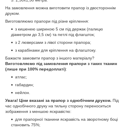
На замовлення можна виготовити прапор із двостороннім
друком.
Виготовляюмо прапори під різне кріплення:
з кишенею шириною 5 см під держак (палицю
діаметром до 3,5 см) та петлі під флагшток;
з 2 люверсами з лівої сторони прапора;
з карабінами для кріплення на флагштоку.
Бажаєте замовити прапор з іншого матеріалу?
Виготовляємо під замовлення прапори з таких тканин
(лише при 100% передоплаті)
:
атлас;
габардин;
нейлон.
Увага!
Ціни вказані за прапор з однобічним друком.
Під
час однобічного друку на тильну сторону переноситься
зображення з меншою яскравістю:
для прапорної тканини яскравість на зворотному боці
становить 75%;