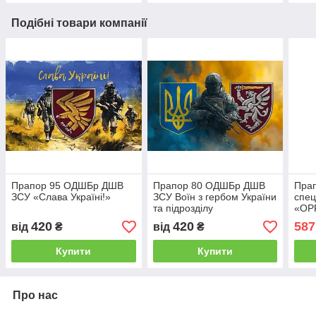
Подібні товари компанії
Прапор 95 ОДШБр ДШВ
Прапор 80 ОДШБр ДШВ
Прап
ЗСУ «Слава Україні!»
ЗСУ Воїн з гербом України
спец
та підрозділу
«OP
Укра
420
420
587
від
₴
від
₴
Люве
Купити
Купити
Про нас