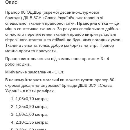
Опис
Прапор 80 ОДШБр (окремої десантно-штурмової
бригади)
ДШВ ЗСУ «Слава Україні!» виготовлено зі
спеціальної тканини прапорної сітки.
Прапорна сітка
— це
міцна синтетична тканина. За рахунок спеціального дрібно-
сітчастого переплетення тканини прапор витримує сильні
вітрові навантаження та стійкий до будь-яких погодних умов.
Тканина легка та тонка, добре майорить на вітрі. Прапор
можна прати та прасувати.
Прапор виготовляється під замовлення протягом 3 - 4
робочих днів.
Мінімальне замовлення - 1 шт.
В нашому інтернет-магазині ви можете купити прапор 80
окремої десантно-штурмової бригади ДШВ ЗСУ «Слава
Україні!» в п'яти розмірах
1,05х0,70 метра;
1,35х0,90 метра;
1,50х1,00 метра;
2,10х1,35 метра;
2,30х1,50 метра.