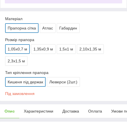
Матеріал
Прапорна сітка
Атлас
Габардин
Розмір прапора
1,05х0,7 м
1,35х0,9 м
1,5х1 м
2,10х1,35 м
2,3х1,5 м
Тип кріплення прапора
Кишеня під держак
Люверси (2шт.)
Під замовлення
Опис
Характеристики
Доставка
Оплата
Умови п