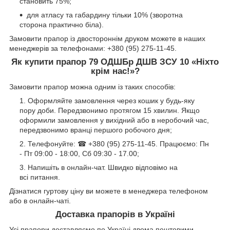
становить 75%;
для атласу та габардину тільки 10% (зворотна
сторона практично біла).
Замовити прапор із двостороннім друком можете в наших
менеджерів за телефонами: +380 (95) 275-11-45.
Як купити прапор 79 ОДШБр ДШВ
ЗСУ 10 «Ніхто
крім нас!»?
Замовити прапор можна одним із таких способів:
Оформляйте замовлення через кошик у будь-яку
пору доби. Передзвонимо протягом 15 хвилин. Якщо
оформили замовлення у вихідний або в неробочий час,
передзвонимо вранці першого робочого дня;
Телефонуйте: ☎ +380 (95) 275-11-45. Працюємо: Пн
- Пт 09:00 - 18:00, Сб 09:30 - 17.00;
Напишіть в онлайн-чат. Швидко відповімо на
всі питання.
Дізнатися гуртову ціну ви можете в менеджера телефоном
або в онлайн-чаті.
Доставка прапорів в Україні
Усі прапори доставляємо по Україні двома поштовими