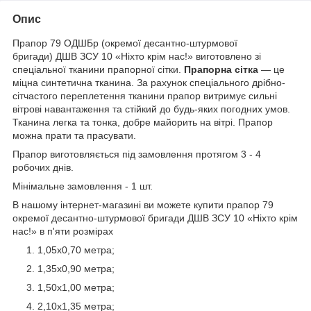
Опис
Прапор 79 ОДШБр (окремої десантно-штурмової
бригади) ДШВ ЗСУ 10 «Ніхто крім нас!» виготовлено зі
спеціальної тканини прапорної сітки.
Прапорна сітка
— це
міцна синтетична тканина. За рахунок спеціального дрібно-
сітчастого переплетення тканини прапор витримує сильні
вітрові навантаження та стійкий до будь-яких погодних умов.
Тканина легка та тонка, добре майорить на вітрі. Прапор
можна прати та прасувати.
Прапор виготовляється під замовлення протягом 3 - 4
робочих днів.
Мінімальне замовлення - 1 шт.
В нашому інтернет-магазині ви можете купити прапор 79
окремої десантно-штурмової бригади ДШВ ЗСУ 10 «Ніхто крім
нас!» в п'яти розмірах
1,05х0,70 метра;
1,35х0,90 метра;
1,50х1,00 метра;
2,10х1,35 метра;