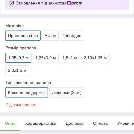
Замовлення під захистом
Матеріал
Прапорна сітка
Атлас
Габардин
Розмір прапора
1,05х0,7 м
1,35х0,9 м
1,5х1 м
2,10х1,35 м
2,3х1,5 м
Тип кріплення прапора
Кишеня під держак
Люверси (2шт.)
Під замовлення
Опис
Характеристики
Доставка
Оплата
Умови п