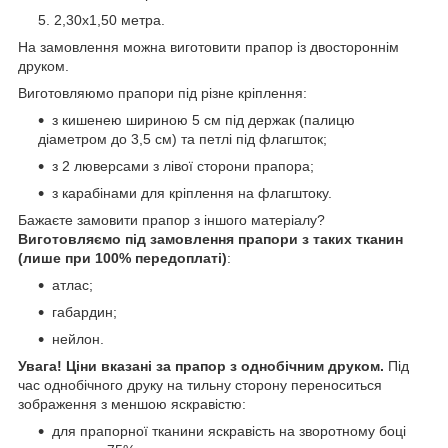
2,30х1,50 метра.
На замовлення можна виготовити прапор із двостороннім
друком.
Виготовляюмо прапори під різне кріплення:
з кишенею шириною 5 см під держак (палицю
діаметром до 3,5 см) та петлі під флагшток;
з 2 люверсами з лівої сторони прапора;
з карабінами для кріплення на флагштоку.
Бажаєте замовити прапор з іншого матеріалу?
Виготовляємо під замовлення прапори з таких тканин
(лише при 100% передоплаті)
:
атлас;
габардин;
нейлон.
Увага!
Ціни вказані за прапор з однобічним друком.
Під
час однобічного друку на тильну сторону переноситься
зображення з меншою яскравістю:
для прапорної тканини яскравість на зворотному боці