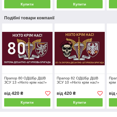
Купити
Купити
Подібні товари компанії
Прапор 80 ОДШБр ДШВ
Прапор 82 ОДШБр ДШВ
Пра
ЗСУ 13 «Ніхто крім нас!»
ЗСУ 10 «Ніхто крім нас!»
крім
420
420
від
₴
від
₴
від
Купити
Купити