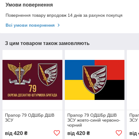
Умови повернення
Повернення товару впродовж 14 днів за рахунок покупця
Всі умови повернення
З цим товаром також замовляють
Прапор 79 ОДШБр ДШВ
Прапор 79 ОДШБр ДШВ
Пра
ЗСУ
ЗСУ жовто-синій червоно-
ЗСУ 
чорний
420
420
від
₴
від
₴
від