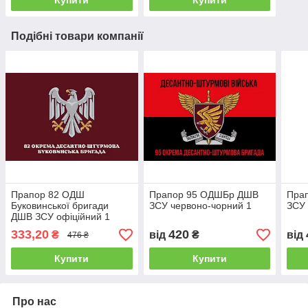
Подібні товари компанії
Прапор 82 ОДШ
Прапор 95 ОДШБр ДШВ
Пра
Буковинської бригади
ЗСУ червоно-чорний 1
ЗСУ 
ДШВ ЗСУ офіційний 1
Атлас, 1,05х0,7 м
333,20
420
₴
від
₴
від
476 ₴
Розпродаж
Купити
Купити
Про нас