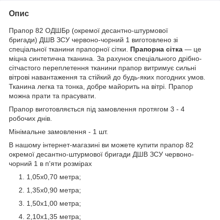
Опис
Прапор 82 ОДШБр (окремої десантно-штурмової
бригади) ДШВ ЗСУ червоно-чорний 1 виготовлено зі
спеціальної тканини прапорної сітки.
Прапорна сітка
— це
міцна синтетична тканина. За рахунок спеціального дрібно-
сітчастого переплетення тканини прапор витримує сильні
вітрові навантаження та стійкий до будь-яких погодних умов.
Тканина легка та тонка, добре майорить на вітрі. Прапор
можна прати та прасувати.
Прапор виготовляється під замовлення протягом 3 - 4
робочих днів.
Мінімальне замовлення - 1 шт.
В нашому інтернет-магазині ви можете купити прапор 82
окремої десантно-штурмової бригади ДШВ ЗСУ червоно-
чорний 1 в п'яти розмірах
1,05х0,70 метра;
1,35х0,90 метра;
1,50х1,00 метра;
2,10х1,35 метра;