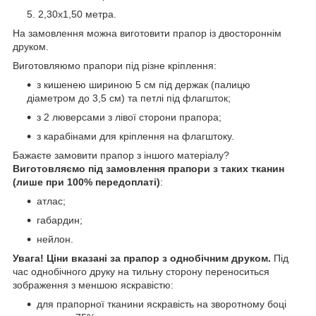
2,30х1,50 метра.
На замовлення можна виготовити прапор із двостороннім
друком.
Виготовляюмо прапори під різне кріплення:
з кишенею шириною 5 см під держак (палицю
діаметром до 3,5 см) та петлі під флагшток;
з 2 люверсами з лівої сторони прапора;
з карабінами для кріплення на флагштоку.
Бажаєте замовити прапор з іншого матеріалу?
Виготовляємо під замовлення прапори з таких тканин
(лише при 100% передоплаті)
:
атлас;
габардин;
нейлон.
Увага!
Ціни вказані за прапор з однобічним друком.
Під
час однобічного друку на тильну сторону переноситься
зображення з меншою яскравістю:
для прапорної тканини яскравість на зворотному боці