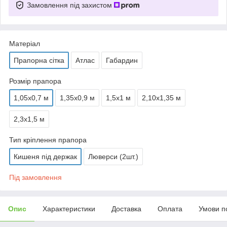
Замовлення під захистом
Матеріал
Прапорна сітка
Атлас
Габардин
Розмір прапора
1,05х0,7 м
1,35х0,9 м
1,5х1 м
2,10х1,35 м
2,3х1,5 м
Тип кріплення прапора
Кишеня під держак
Люверси (2шт.)
Під замовлення
Опис
Характеристики
Доставка
Оплата
Умови п