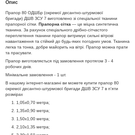
Опис
Прапор 80 ОДШБр (окремої десантно-штурмової
бригади)
ДШВ ЗСУ 7 виготовлено зі спеціальної тканини
прапорної сітки.
Прапорна сітка
— це міцна синтетична
тканина. За рахунок спеціального дрібно-сітчастого
переплетення тканини прапор витримує сильні вітрові
навантаження та стійкий до будь-яких погодних умов. Тканина
легка та тонка, добре майорить на вітрі. Прапор можна прати
та прасувати.
Прапор виготовляється під замовлення протягом 3 - 4
робочих днів.
Мінімальне замовлення - 1 шт.
В нашому інтернет-магазині ви можете купити прапор 80
окремої десантно-штурмової бригади ДШВ ЗСУ 7 в п'яти
розмірах
1,05х0,70 метра;
1,35х0,90 метра;
1,50х1,00 метра;
2,10х1,35 метра;
2,30х1,50 метра.