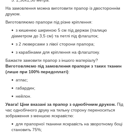
На замовлення можна виготовити прапор із двостороннім
друком.
Виготовляюмо прапори під різне кріплення:
з кишенею шириною 5 см під держак (палицю
діаметром до 3,5 см) та петлі під флагшток;
з 2 люверсами з лівої сторони прапора;
з карабінами для кріплення на флагштоку.
Бажаєте замовити прапор з іншого матеріалу?
Виготовляємо під замовлення прапори з таких тканин
(лише при 100% передоплаті)
:
атлас;
габардин;
нейлон.
Увага!
Ціни вказані за прапор з однобічним друком.
Під
час однобічного друку на тильну сторону переноситься
зображення з меншою яскравістю:
для прапорної тканини яскравість на зворотному боці
становить 75%;