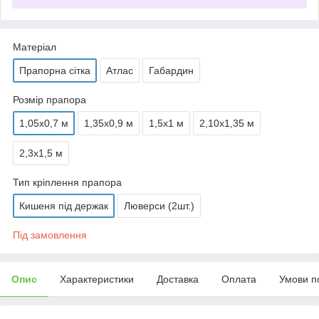
Матеріал
Прапорна сітка
Атлас
Габардин
Розмір прапора
1,05х0,7 м
1,35х0,9 м
1,5х1 м
2,10х1,35 м
2,3х1,5 м
Тип кріплення прапора
Кишеня під держак
Люверси (2шт.)
Під замовлення
Опис
Характеристики
Доставка
Оплата
Умови п