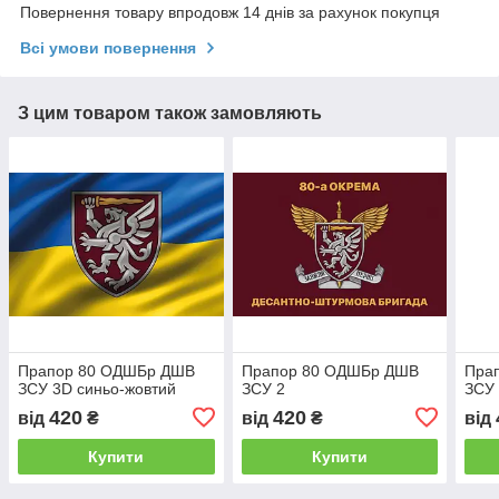
Повернення товару впродовж 14 днів за рахунок покупця
Всі умови повернення
З цим товаром також замовляють
Прапор 80 ОДШБр ДШВ
Прапор 80 ОДШБр ДШВ
Пра
ЗСУ 3D синьо-жовтий
ЗСУ 2
ЗСУ 
420
420
від
₴
від
₴
від
Купити
Купити