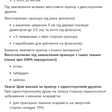
Під замовлення можемо виготовити прапор з двостороннім
друком.
Виготовляємо прапори під різне кріплення:
з кишенею шириною 5 см під держак (палицю
діаметром до 3,5 см) та петлі під флагшток;
з 2 люверсами з лівої сторони прапора.
з карабінами для кріплення на флагштоку.
Бажаєте замовити прапор з іншого матеріалу?
Виготовляємо під замовлення прапори з таких тканин
(лише при 100% передоплаті)
:
атлас;
габардин;
нейлон.
Увага! Ціни вказані за прапор з одностороннім друком.
При односторонньому друку на тильну сторону переноситься
зображення з меншою яскравістю:
для прапорної тканини яскравість на зворотній
стороні складає 75%;