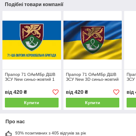
Подібні товари компанії
Прапор 71 ОАеМБр ДШВ
Прапор 71 ОАеМБр ДШВ
Пра
ЗСУ New синьо-жовтий 1
ЗСУ New 3D синьо-жовтий
ЗСУ
420
420
від
₴
від
₴
від
Купити
Купити
Про нас
93% позитивних з 405 відгуків за рік