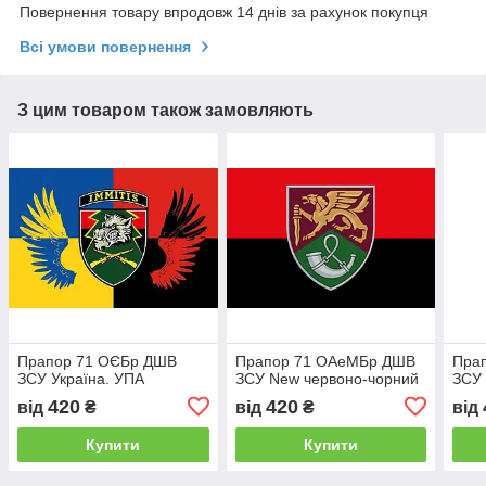
Повернення товару впродовж 14 днів за рахунок покупця
Всі умови повернення
З цим товаром також замовляють
Прапор 71 ОЄБр ДШВ
Прапор 71 ОАеМБр ДШВ
Пра
ЗСУ Україна. УПА
ЗСУ New червоно-чорний
ЗСУ
420
420
від
₴
від
₴
від
Купити
Купити