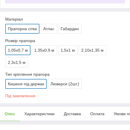
Матеріал
Прапорна сітка
Атлас
Габардин
Розмір прапора
1,05х0,7 м
1,35х0,9 м
1,5х1 м
2,10х1,35 м
2,3х1,5 м
Тип кріплення прапора
Кишеня під держак
Люверси (2шт.)
Під замовлення
Опис
Характеристики
Доставка
Оплата
Умови п