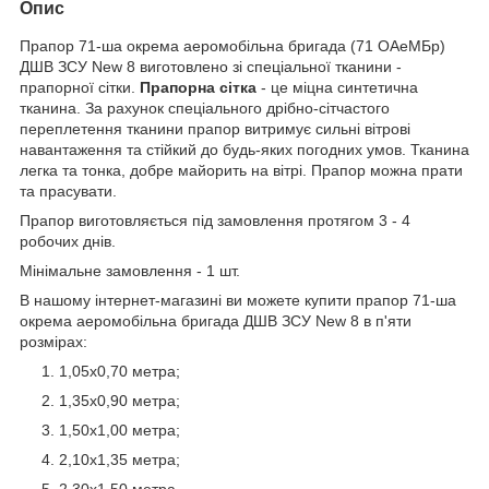
Опис
Прапор 71-ша окрема аеромобільна бригада (71 ОАеМБр)
ДШВ ЗСУ New 8 виготовлено зі спеціальної тканини -
прапорної сітки.
Прапорна сітка
- це міцна синтетична
тканина. За рахунок спеціального дрібно-сітчастого
переплетення тканини прапор витримує сильні вітрові
навантаження та стійкий до будь-яких погодних умов. Тканина
легка та тонка, добре майорить на вітрі. Прапор можна прати
та прасувати.
Прапор виготовляється під замовлення протягом 3 - 4
робочих днів.
Мінімальне замовлення - 1 шт.
В нашому інтернет-магазині ви можете купити прапор 71-ша
окрема аеромобільна бригада ДШВ ЗСУ New 8 в п'яти
розмірах:
1,05х0,70 метра;
1,35х0,90 метра;
1,50х1,00 метра;
2,10х1,35 метра;
2,30х1,50 метра.