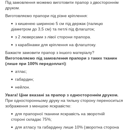
Під замовлення можемо виготовити прапор з двостороннім
друком.
Виготовляємо прапори під різне кріплення:
з кишенею шириною 5 см під держак (палицю
діаметром до 3,5 см) та петлі під флагшток;
з 2 люверсами з лівої сторони прапора.
з карабінами для кріплення на флагштоку.
Бажаєте замовити прапор з іншого матеріалу?
Виготовляємо під замовлення прапори з таких тканин
(лише при 100% передоплаті)
:
атлас;
габардин;
нейлон.
Увага! Ціни вказані за прапор з одностороннім друком.
При односторонньому друку на тильну сторону переноситься
зображення з меншою яскравістю:
для прапорної тканини яскравість на зворотній
стороні складає 75%;
для атласу та габардину лише 10% (зворотна сторона