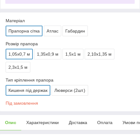
Матеріал
Прапорна сітка
Атлас
Габардин
Розмір прапора
1,05х0,7 м
1,35х0,9 м
1,5х1 м
2,10х1,35 м
2,3х1,5 м
Тип кріплення прапора
Кишеня під держак
Люверси (2шт.)
Під замовлення
Опис
Характеристики
Доставка
Оплата
Умови п