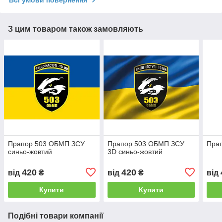
Всі умови повернення
З цим товаром також замовляють
Прапор 503 ОБМП ЗСУ
Прапор 503 ОБМП ЗСУ
Пра
синьо-жовтий
3D синьо-жовтий
420
420
від
₴
від
₴
від
Купити
Купити
Подібні товари компанії