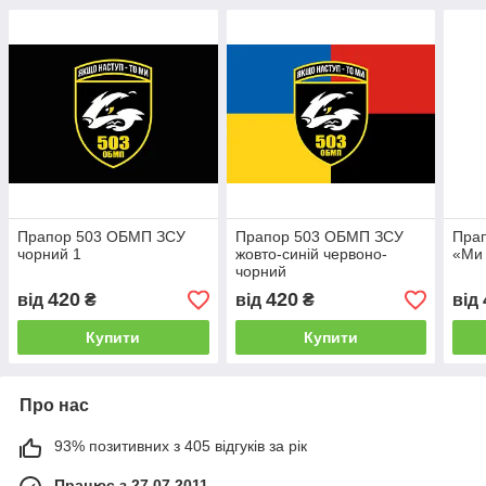
Прапор 503 ОБМП ЗСУ
Прапор 503 ОБМП ЗСУ
Пра
чорний 1
жовто-синій червоно-
«Ми 
чорний
420
420
від
₴
від
₴
від
Купити
Купити
Про нас
93% позитивних з 405 відгуків за рік
Працює з 27.07.2011