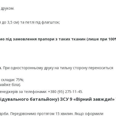
 друком.
до 3,5 см) та петлі під флагшток;
мо під замовлення прапори з таких тканин (лише при 100
.
При односторонньому друку на тильну сторону переноситься
 складає 75%;
майже біла).
неджерів за телефонами: +380 (95) 275-11-45.
відувального батальйону) ЗСУ 9 «Вірний завжди!» 
 доби. Передзвонимо протягом 15 хвилин. Якщо оформили