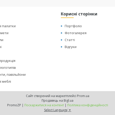
Корисні сторінки
і палатки
Портфоліо
амети
Фотогалерея
оли
Статті
і
Відгуки
 продукція
логотипів
нти, павільйони
і меблі
Сайт створений на маркетплейсі
Prom.ua
Продавець на Bigl.ua
PromoZP |
Поскаржитися на контент
|
Політика конфіденційності
Select Language
▼