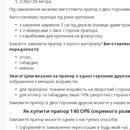
2,30х1,50 метра.
Під замовлення можемо виготовити прапор з двостороннім
Виготовляємо прапори під різне кріплення:
з кишенею шириною 5 см під держак (палицю діаметром 
з 2 люверсами з лівої сторони прапора.
з карабінами для кріплення на флагштоку.
Бажаєте замовити прапор з іншого матеріалу?
Виготовляє
передоплаті)
:
атлас;
габардин;
нейлон.
Увага! Ціни вказані за прапор з одностороннім друком
зображення з меншою яскравістю:
для прапорної тканини яскравість на зворотній стороні
для атласу та габардину лише 10% (зворотна сторона 
Замовити прапор із двостороннім друком можете у наших ме
Як купити прапор 140 ОРБ (окремого роз
Замовити прапор можете одним з наступних способів:
Оформляйте замовлення через кошик в будь-який час