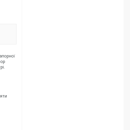
рапорної
пор
рі.
'яти