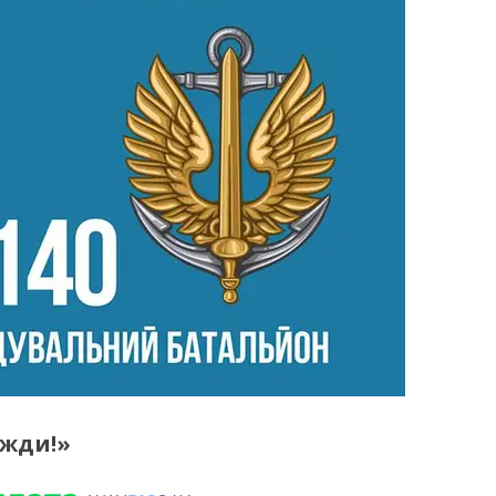
вжди!»