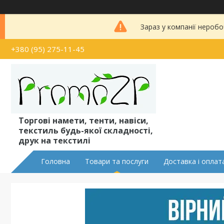
Зараз у компанії неробо
+380 (95) 275-11-45
Торгові намети, тенти, навіси,
текстиль будь-якої складності,
друк на текстилі
Головна
Товари та послуги
Доставка і оплат