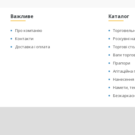
Важливе
Каталог
Про компанію
Торговельн
Контакти
Розсувні н
Доставка і оплата
Торгові ст
Ваги торгов
Прапори
Агітаційна
Нанесення 
Намети, те
Безкаркасн