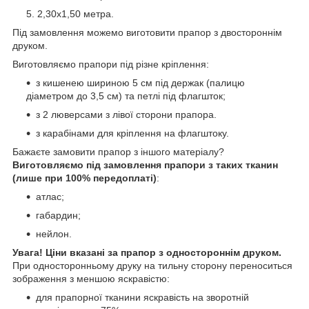
2,30х1,50 метра.
Під замовлення можемо виготовити прапор з двостороннім
друком.
Виготовляємо прапори під різне кріплення:
з кишенею шириною 5 см під держак (палицю
діаметром до 3,5 см) та петлі під флагшток;
з 2 люверсами з лівої сторони прапора.
з карабінами для кріплення на флагштоку.
Бажаєте замовити прапор з іншого матеріалу?
Виготовляємо під замовлення прапори з таких тканин
(лише при 100% передоплаті)
:
атлас;
габардин;
нейлон.
Увага! Ціни вказані за прапор з одностороннім друком.
При односторонньому друку на тильну сторону переноситься
зображення з меншою яскравістю:
для прапорної тканини яскравість на зворотній