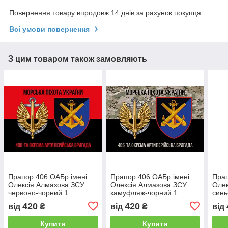
Повернення товару впродовж 14 днів за рахунок покупця
Всі умови повернення
З цим товаром також замовляють
Прапор 406 ОАБр імені
Прапор 406 ОАБр імені
Прап
Олексія Алмазова ЗСУ
Олексія Алмазова ЗСУ
Олек
червоно-чорний 1
камуфляж-чорний 1
синь
420
420
від
₴
від
₴
від
Купити
Купити