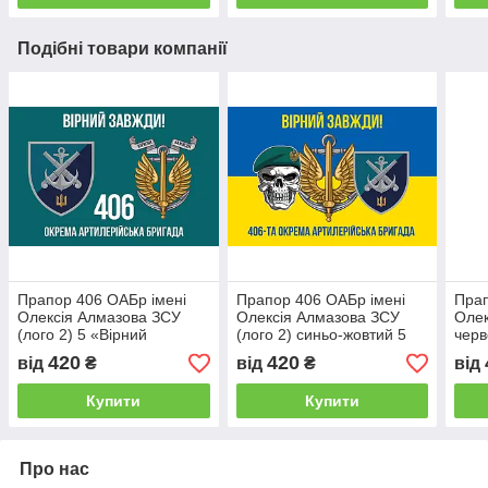
Подібні товари компанії
Прапор 406 ОАБр імені
Прапор 406 ОАБр імені
Прап
Олексія Алмазова ЗСУ
Олексія Алмазова ЗСУ
Олек
(лого 2) 5 «Вірний
(лого 2) синьо-жовтий 5
черв
завжди!»
«Вірний завжди!»
420
420
від
₴
від
₴
від
Купити
Купити
Про нас