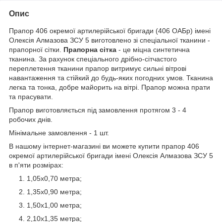
Опис
Прапор 406 окремої артилерійської бригади (406 ОАБр) імені
Олексія Алмазова ЗСУ 5 виготовлено зі спеціальної тканини -
прапорної сітки.
Прапорна сітка
- це міцна синтетична
тканина. За рахунок спеціального дрібно-сітчастого
переплетення тканини прапор витримує сильні вітрові
навантаження та стійкий до будь-яких погодних умов. Тканина
легка та тонка, добре майорить на вітрі. Прапор можна прати
та прасувати.
Прапор виготовляється під замовлення протягом 3 - 4
робочих днів.
Мінімальне замовлення - 1 шт.
В нашому інтернет-магазині ви можете купити прапор 406
окремої артилерійської бригади імені Олексія Алмазова ЗСУ 5
в п'яти розмірах:
1,05х0,70 метра;
1,35х0,90 метра;
1,50х1,00 метра;
2,10х1,35 метра;