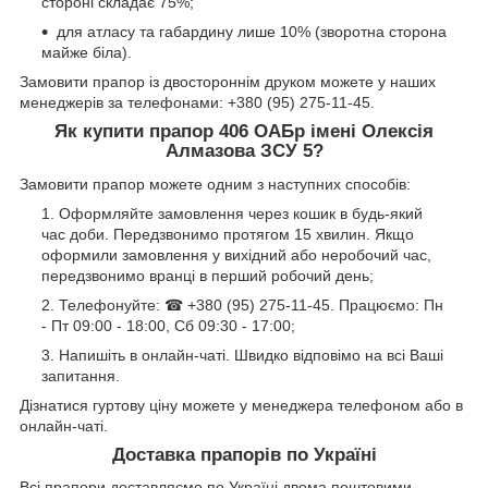
стороні складає 75%;
для атласу та габардину лише 10% (зворотна сторона
майже біла).
Замовити прапор із двостороннім друком можете у наших
менеджерів за телефонами: +380 (95) 275-11-45.
Як купити прапор 406 ОАБр імені Олексія
Алмазова ЗСУ 5?
Замовити прапор можете одним з наступних способів:
Оформляйте замовлення через кошик в будь-який
час доби. Передзвонимо протягом 15 хвилин. Якщо
оформили замовлення у вихідний або неробочий час,
передзвонимо вранці в перший робочий день;
Телефонуйте: ☎ +380 (95) 275-11-45. Працюємо: Пн
- Пт 09:00 - 18:00, Сб 09:30 - 17:00;
Напишіть в онлайн-чаті. Швидко відповімо на всі Ваші
запитання.
Дізнатися гуртову ціну можете у менеджера телефоном або в
онлайн-чаті.
Доставка прапорів по Україні
Всі прапори доставляємо по Україні двома поштовими