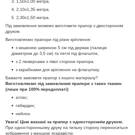
1,50х1,00 метра;
2,10х1,35 метра;
2,30х1,50 метра.
Під замовлення можемо виготовити прапор з двостороннім
друком.
Виготовляємо прапори під різне кріплення:
з кишенею шириною 5 см під держак (палицю
діаметром до 3,5 см) та петлі під флагшток;
з 2 люверсами з лівої сторони прапора.
з карабінами для кріплення на флагштоку.
Бажаєте замовити прапор з іншого матеріалу?
Виготовляємо під замовлення прапори з таких тканин
(лише при 100% передоплаті)
:
атлас;
габардин;
нейлон.
Увага! Ціни вказані за прапор з одностороннім друком.
При односторонньому друку на тильну сторону переноситься
зображення з меншою яскравістю: