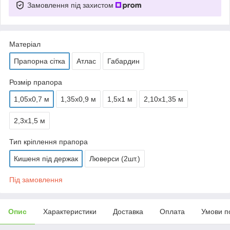
Замовлення під захистом
Матеріал
Прапорна сітка
Атлас
Габардин
Розмір прапора
1,05х0,7 м
1,35х0,9 м
1,5х1 м
2,10х1,35 м
2,3х1,5 м
Тип кріплення прапора
Кишеня під держак
Люверси (2шт.)
Під замовлення
Опис
Характеристики
Доставка
Оплата
Умови п