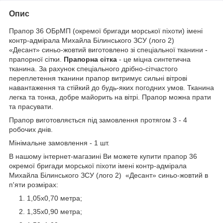
Опис
Прапор 36 ОБрМП (окремої бригади морської піхоти) імені
контр-адмірала Михайла Білинського ЗСУ (лого 2)
«Десант» синьо-жовтий виготовлено зі спеціальної тканини -
прапорної сітки.
Прапорна сітка
- це міцна синтетична
тканина. За рахунок спеціального дрібно-сітчастого
переплетення тканини прапор витримує сильні вітрові
навантаження та стійкий до будь-яких погодних умов. Тканина
легка та тонка, добре майорить на вітрі. Прапор можна прати
та прасувати.
Прапор виготовляється під замовлення протягом 3 - 4
робочих днів.
Мінімальне замовлення - 1 шт.
В нашому інтернет-магазині Ви можете купити прапор 36
окремої бригади морської піхоти імені контр-адмірала
Михайла Білинського ЗСУ (лого 2) «Десант» синьо-жовтий в
п'яти розмірах:
1,05х0,70 метра;
1,35х0,90 метра;