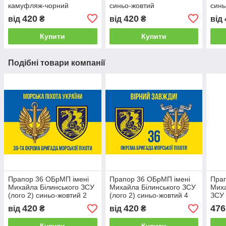
камуфляж-чорний
синьо-жовтий
синь
420
420
від
₴
від
₴
від
Купити
Купити
Подібні товари компанії
Прапор 36 ОБрМП імені
Прапор 36 ОБрМП імені
Прап
Михайла Білинського ЗСУ
Михайла Білинського ЗСУ
Миха
(лого 2) синьо-жовтий 2
(лого 2) синьо-жовтий 4
ЗСУ 
«Вірний завжди!»
черв
420
420
476
від
₴
від
₴
сітк
Роз