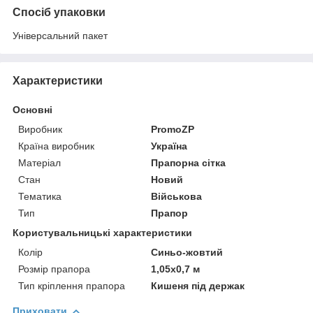
Спосіб упаковки
Універсальний пакет
Характеристики
Основні
Виробник
PromoZP
Країна виробник
Україна
Матеріал
Прапорна сітка
Стан
Новий
Тематика
Військова
Тип
Прапор
Користувальницькі характеристики
Колір
Синьо-жовтий
Розмір прапора
1,05х0,7 м
Тип кріплення прапора
Кишеня під держак
Приховати