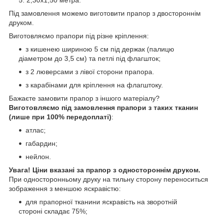
Під замовлення можемо виготовити прапор з двостороннім
друком.
Виготовляємо прапори під різне кріплення:
з кишенею шириною 5 см під держак (палицю
діаметром до 3,5 см) та петлі під флагшток;
з 2 люверсами з лівої сторони прапора.
з карабінами для кріплення на флагштоку.
Бажаєте замовити прапор з іншого матеріалу?
Виготовляємо під замовлення прапори з таких тканин
(лише при 100% передоплаті)
:
атлас;
габардин;
нейлон.
Увага! Ціни вказані за прапор з одностороннім друком.
При односторонньому друку на тильну сторону переноситься
зображення з меншою яскравістю:
для прапорної тканини яскравість на зворотній
стороні складає 75%;