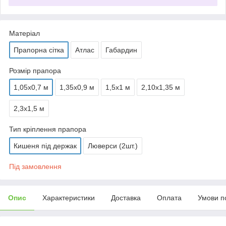
Матеріал
Прапорна сітка
Атлас
Габардин
Розмір прапора
1,05х0,7 м
1,35х0,9 м
1,5х1 м
2,10х1,35 м
2,3х1,5 м
Тип кріплення прапора
Кишеня під держак
Люверси (2шт.)
Під замовлення
Опис
Характеристики
Доставка
Оплата
Умови п