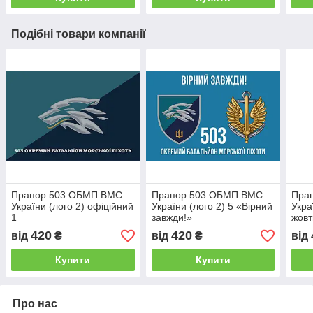
Подібні товари компанії
Прапор 503 ОБМП ВМС
Прапор 503 ОБМП ВМС
Пра
України (лого 2) офіційний
України (лого 2) 5 «Вірний
Укра
1
завжди!»
жовт
420
420
від
₴
від
₴
від
Купити
Купити
Про нас