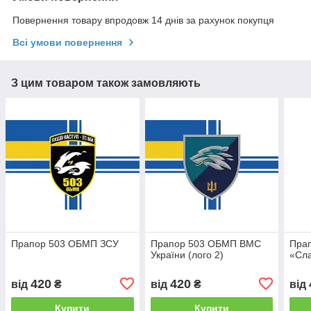
Повернення товару впродовж 14 днів за рахунок покупця
Всі умови повернення
З цим товаром також замовляють
Прапор 503 ОБМП ЗСУ
Прапор 503 ОБМП ВМС
Пра
України (лого 2)
«Сла
420
420
від
₴
від
₴
від
Купити
Купити