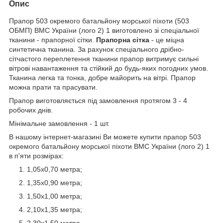
Опис
Прапор 503 окремого батальйону морської піхоти (503
ОБМП) ВМС України (лого 2) 1 виготовлено зі спеціальної
тканини - прапорної сітки.
Прапорна сітка
- це міцна
синтетична тканина. За рахунок спеціального дрібно-
сітчастого переплетення тканини прапор витримує сильні
вітрові навантаження та стійкий до будь-яких погодних умов.
Тканина легка та тонка, добре майорить на вітрі. Прапор
можна прати та прасувати.
Прапор виготовляється під замовлення протягом 3 - 4
робочих днів.
Мінімальне замовлення - 1 шт.
В нашому інтернет-магазині Ви можете купити прапор 503
окремого батальйону морської піхоти ВМС України (лого 2) 1
в п'яти розмірах:
1,05х0,70 метра;
1,35х0,90 метра;
1,50х1,00 метра;
2,10х1,35 метра;
2,30х1,50 метра.