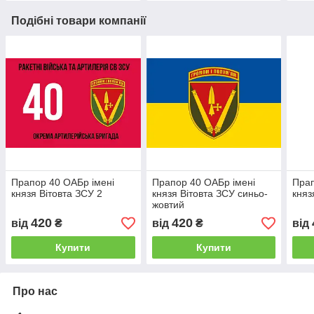
Подібні товари компанії
Прапор 40 ОАБр імені
Прапор 40 ОАБр імені
Прап
князя Вітовта ЗСУ 2
князя Вітовта ЗСУ синьо-
княз
жовтий
420
420
від
₴
від
₴
від
Купити
Купити
Про нас