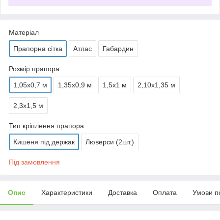
Матеріал
Прапорна сітка
Атлас
Габардин
Розмір прапора
1,05х0,7 м
1,35х0,9 м
1,5х1 м
2,10х1,35 м
2,3х1,5 м
Тип кріплення прапора
Кишеня під держак
Люверси (2шт.)
Під замовлення
Опис
Характеристики
Доставка
Оплата
Умови п