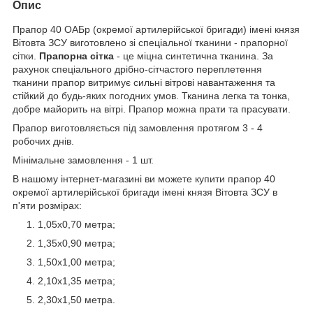
Опис
Прапор 40 ОАБр (окремої артилерійської бригади) імені князя
Вітовта ЗСУ виготовлено зі спеціальної тканини - прапорної
сітки.
Прапорна сітка
- це міцна синтетична тканина. За
рахунок спеціального дрібно-сітчастого переплетення
тканини прапор витримує сильні вітрові навантаження та
стійкий до будь-яких погодних умов. Тканина легка та тонка,
добре майорить на вітрі. Прапор можна прати та прасувати.
Прапор виготовляється під замовлення протягом 3 - 4
робочих днів.
Мінімальне замовлення - 1 шт.
В нашому інтернет-магазині ви можете купити прапор 40
окремої артилерійської бригади імені князя Вітовта ЗСУ в
п'яти розмірах:
1,05х0,70 метра;
1,35х0,90 метра;
1,50х1,00 метра;
2,10х1,35 метра;
2,30х1,50 метра.