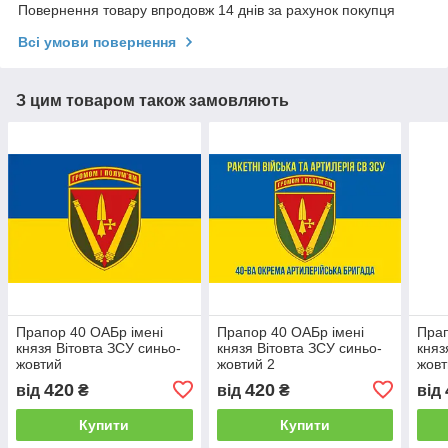
Повернення товару впродовж 14 днів за рахунок покупця
Всі умови повернення
З цим товаром також замовляють
Прапор 40 ОАБр імені
Прапор 40 ОАБр імені
Прап
князя Вітовта ЗСУ синьо-
князя Вітовта ЗСУ синьо-
княз
жовтий
жовтий 2
жовт
420
420
від
₴
від
₴
від
Купити
Купити