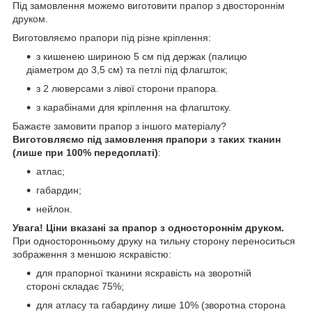
Під замовлення можемо виготовити прапор з двостороннім
друком.
Виготовляємо прапори під різне кріплення:
з кишенею шириною 5 см під держак (палицю
діаметром до 3,5 см) та петлі під флагшток;
з 2 люверсами з лівої сторони прапора.
з карабінами для кріплення на флагштоку.
Бажаєте замовити прапор з іншого матеріалу?
Виготовляємо під замовлення прапори з таких тканин
(лише при 100% передоплаті)
:
атлас;
габардин;
нейлон.
Увага! Ціни вказані за прапор з одностороннім друком.
При односторонньому друку на тильну сторону переноситься
зображення з меншою яскравістю:
для прапорної тканини яскравість на зворотній
стороні складає 75%;
для атласу та габардину лише 10% (зворотна сторона