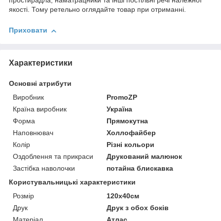
простирадла, наматрацники та інші постільні речі належної
якості. Тому ретельно оглядайте товар при отриманні.
Приховати
Характеристики
Основні атрибути
Виробник
PromoZP
Країна виробник
Україна
Форма
Прямокутна
Наповнювач
Холлофайбер
Колір
Різні кольори
Оздоблення та прикраси
Друкований малюнок
Застібка наволочки
потайна блискавка
Користувальницькі характеристики
Розмір
120х40см
Друк
Друк з обох боків
Матеріал
Атлас