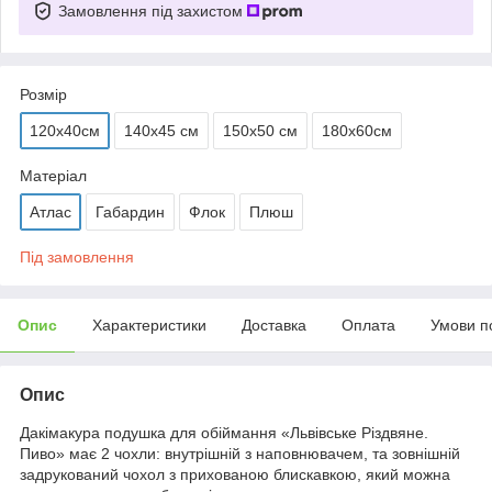
Замовлення під захистом
Розмір
120х40см
140х45 см
150х50 см
180х60см
Матеріал
Атлас
Габардин
Флок
Плюш
Під замовлення
Опис
Характеристики
Доставка
Оплата
Умови п
Опис
Дакімакура подушка для обіймання «Львівське Різдвяне.
Пиво» має 2 чохли: внутрішній з наповнювачем, та зовнішній
задрукований чохол з прихованою блискавкою, який можна