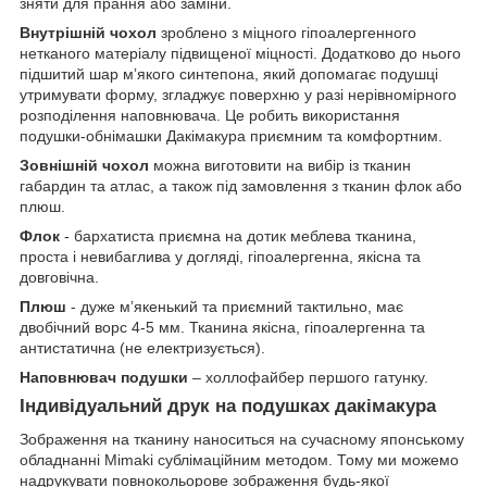
зняти для прання або заміни.
Внутрішній чохол
зроблено з міцного гіпоалергенного
нетканого матеріалу підвищеної міцності. Додатково до нього
підшитий шар мʼякого синтепона, який допомагає подушці
утримувати форму, згладжує поверхню у разі нерівномірного
розподілення наповнювача. Це робить використання
подушки-обнімашки Дакімакура приємним та комфортним.
Зовнішній чохол
можна виготовити на вибір із тканин
габардин та атлас, а також під замовлення з тканин флок або
плюш.
Флок
- бархатиста приємна на дотик меблева тканина,
проста і невибаглива у догляді, гіпоалергенна, якісна та
довговічна.
Плюш
- дуже мʼякенький та приємний тактильно, має
двобічний ворс 4-5 мм. Тканина якісна, гіпоалергенна та
антистатична (не електризується).
Наповнювач подушки
– холлофайбер першого гатунку.
Індивідуальний друк на подушках дакімакура
Зображення на тканину наноситься на сучасному японському
обладнанні Mimaki сублімаційним методом. Тому ми можемо
надрукувати повнокольорове зображення будь-якої