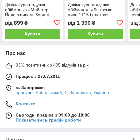
Дакімакура подушка-
Дакімакура подушка-
Дакі
обіймашка «Майстер
обіймашка «Львівське
обій
Йода з пивом. Зоряні
пиво 1715 і плотва»
нефі
війни. Master Yoda with
напі
899
1 390
від
₴
від
₴
від
beer. Star wars»
glass
semi
Купити
Купити
Про нас
93% позитивних з 405 відгуків за рік
Працює з 27.07.2011
м. Запоріжжя
провулок Рибальський, 1, Запоріжжя, Україна
Контакти
Сьогодні працює з 09:00 до 18:00
Показати весь графік роботи
Про нас