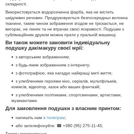
складності.
Використовується водорозчинна фарба, яка не містить
шкідливих речовин. Продруковуються безпосередньо волокна
тканини, таким чином зображення згодом не тріскається, не
вигорає, не линяє та не втрачає своєї яскравості. Подушки з
сублімаційним друком можна прати у пральній машинці.
Ви також можете замовити індивідуальну
подушку дакімакуру своєї мрії:
з авторським зображенням;
з будь-яким зображенням з інтернету;
з фотографією, яка нагадує найкращі миті життя;
з улюбленими героями кіно, серіалів, мультфільмів,
коміксів, відеоігор, казок або ваших фантазій;
з улюбленими політиками, спортсменами, артистами,
музикантами.
Для замовлення подушки з власним принтом:
напишіть нам
в телеграм
;
або зателефонуйте: ☎ +380 (95) 275-11-45;
Термін виготовлення