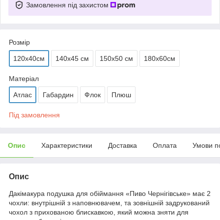
Замовлення під захистом
Розмір
120х40см
140х45 см
150х50 см
180х60см
Матеріал
Атлас
Габардин
Флок
Плюш
Під замовлення
Опис
Характеристики
Доставка
Оплата
Умови п
Опис
Дакімакура подушка для обіймання «Пиво Чернігівське» має 2
чохли: внутрішній з наповнювачем, та зовнішній задрукований
чохол з прихованою блискавкою, який можна зняти для