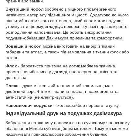
прання або заміни.
Внутрішній чохол
зроблено з міцного гіпоалергенного
нетканого матеріалу підвищеної міцності. Додатково до нього
підшитий шар мʼякого синтепона, який допомагає подушці
утримувати форму, згладжує поверхню у разі нерівномірного
розподілення наповнювача. Це робить використання
подушки-обнімашки Дакімакура приємним та комфортним.
Зовнішній чохол
можна виготовити на вибір із тканин
габардин та атлас, а також під замовлення з тканин флок або
плюш.
Флок
- бархатиста приємна на дотик меблева тканина,
проста і невибаглива у догляді, гіпоалергенна, якісна та
довговічна.
Плюш
- дуже мʼякенький та приємний тактильно, має
двобічний ворс 4-5 мм. Тканина якісна, гіпоалергенна та
антистатична (не електризується).
Наповнювач подушки
– холлофайбер першого гатунку.
Індивідуальний друк на подушках дакімакура
Зображення на тканину наноситься на сучасному японському
обладнанні Mimaki сублімаційним методом. Тому ми можемо
надрукувати повнокольорове зображення будь-якої