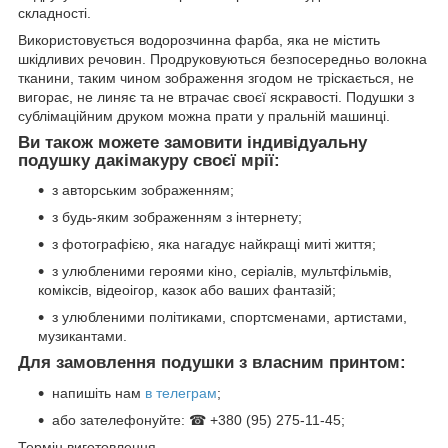
складності.
Використовується водорозчинна фарба, яка не містить
шкідливих речовин. Продруковуються безпосередньо волокна
тканини, таким чином зображення згодом не тріскається, не
вигорає, не линяє та не втрачає своєї яскравості. Подушки з
сублімаційним друком можна прати у пральній машинці.
Ви також можете замовити індивідуальну
подушку дакімакуру своєї мрії:
з авторським зображенням;
з будь-яким зображенням з інтернету;
з фотографією, яка нагадує найкращі миті життя;
з улюбленими героями кіно, серіалів, мультфільмів,
коміксів, відеоігор, казок або ваших фантазій;
з улюбленими політиками, спортсменами, артистами,
музикантами.
Для замовлення подушки з власним принтом:
напишіть нам
в телеграм
;
або зателефонуйте: ☎ +380 (95) 275-11-45;
Термін виготовлення