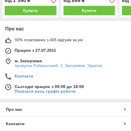
1 390
899
від
₴
від
₴
від
beer. Star wars»
Купити
Купити
Про нас
93% позитивних з 405 відгуків за рік
Працює з 27.07.2011
м. Запоріжжя
провулок Рибальський, 1, Запоріжжя, Україна
Контакти
Сьогодні працює з 09:00 до 18:00
Показати весь графік роботи
Про нас
Контакти