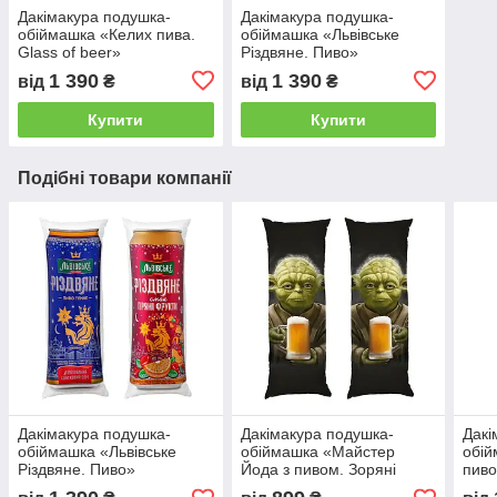
Дакімакура подушка-
Дакімакура подушка-
обіймашка «Келих пива.
обіймашка «Львівське
Glass of beer»
Різдвяне. Пиво»
1 390
1 390
від
₴
від
₴
Купити
Купити
Подібні товари компанії
Дакімакура подушка-
Дакімакура подушка-
Дакі
обіймашка «Львівське
обіймашка «Майстер
обій
Різдвяне. Пиво»
Йода з пивом. Зоряні
пиво
війни. Master Yoda with