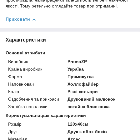
простирадла, наматрацники та інші постільні речі належної
якості. Тому ретельно оглядайте товар при отриманні.
Приховати
Характеристики
Основні атрибути
Виробник
PromoZP
Країна виробник
Україна
Форма
Прямокутна
Наповнювач
Холлофайбер
Колір
Різні кольори
Оздоблення та прикраси
Друкований малюнок
Застібка наволочки
потайна блискавка
Користувальницькі характеристики
Розмір
120х40см
Друк
Друк з обох боків
Матеріал
Атлас