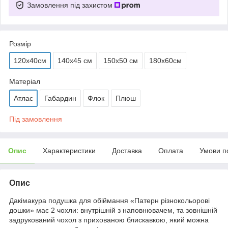
Замовлення під захистом
Розмір
120х40см
140х45 см
150х50 см
180х60см
Матеріал
Атлас
Габардин
Флок
Плюш
Під замовлення
Опис
Характеристики
Доставка
Оплата
Умови п
Опис
Дакімакура подушка для обіймання «Патерн різнокольорові
дошки» має 2 чохли: внутрішній з наповнювачем, та зовнішній
задрукований чохол з прихованою блискавкою, який можна