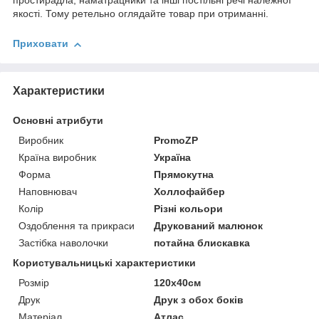
простирадла, наматрацники та інші постільні речі належної
якості. Тому ретельно оглядайте товар при отриманні.
Приховати
Характеристики
Основні атрибути
Виробник
PromoZP
Країна виробник
Україна
Форма
Прямокутна
Наповнювач
Холлофайбер
Колір
Різні кольори
Оздоблення та прикраси
Друкований малюнок
Застібка наволочки
потайна блискавка
Користувальницькі характеристики
Розмір
120х40см
Друк
Друк з обох боків
Матеріал
Атлас