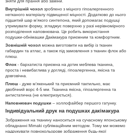
зняти для прання або заміни.
Внутрішній чохол
зроблено з міцного гіпоалергенного
нетканого матеріалу підвищеної міцності. Додатково до нього
підшитий шар мʼякого синтепона, який допомагає подушці
утримувати форму, згладжує поверхню у разі нерівномірного
розподілення наповнювача. Це робить використання
подушки-обнімашки Дакімакура приємним та комфортним.
Зовнішній чохол
можна виготовити на вибір із тканин
габардин та атлас, а також під замовлення з тканин флок або
плюш.
Флок
- бархатиста приємна на дотик меблева тканина,
проста і невибаглива у догляді, гіпоалергенна, якісна та
довговічна.
Плюш
- дуже мʼякенький та приємний тактильно, має
двобічний ворс 4-5 мм. Тканина якісна, гіпоалергенна та
антистатична (не електризується).
Наповнювач подушки
– холлофайбер першого гатунку.
Індивідуальний друк на подушках дакімакура
Зображення на тканину наноситься на сучасному японському
обладнанні Mimaki сублімаційним методом. Тому ми можемо
надрукувати повнокольорове зображення будь-якої