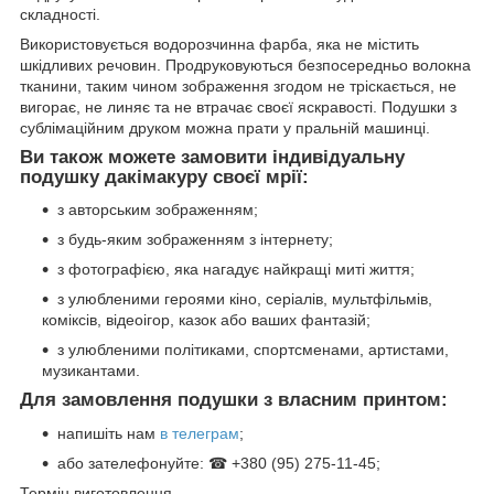
складності.
Використовується водорозчинна фарба, яка не містить
шкідливих речовин. Продруковуються безпосередньо волокна
тканини, таким чином зображення згодом не тріскається, не
вигорає, не линяє та не втрачає своєї яскравості. Подушки з
сублімаційним друком можна прати у пральній машинці.
Ви також можете замовити індивідуальну
подушку дакімакуру своєї мрії:
з авторським зображенням;
з будь-яким зображенням з інтернету;
з фотографією, яка нагадує найкращі миті життя;
з улюбленими героями кіно, серіалів, мультфільмів,
коміксів, відеоігор, казок або ваших фантазій;
з улюбленими політиками, спортсменами, артистами,
музикантами.
Для замовлення подушки з власним принтом:
напишіть нам
в телеграм
;
або зателефонуйте: ☎ +380 (95) 275-11-45;
Термін виготовлення