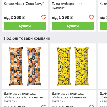
Крісло мішок "Zetta Navy"
Плед «Абстрактний
Кріс
патерн»
2 360
1 390
від
₴
від
₴
від
Купити
Купити
Подібні товари компанії
Дакімакура подушка-
Дакімакура подушка-
Дакі
обіймашка «Котячі лапки.
обіймашка «Каченята.
обій
Патерн»
Патерн»
наву