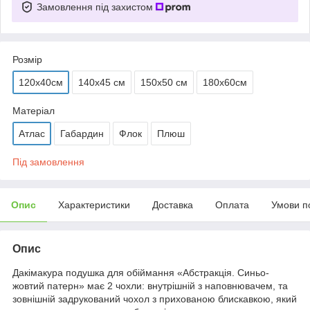
Замовлення під захистом
Розмір
120х40см
140х45 см
150х50 см
180х60см
Матеріал
Атлас
Габардин
Флок
Плюш
Під замовлення
Опис
Характеристики
Доставка
Оплата
Умови п
Опис
Дакімакура подушка для обіймання «Абстракція. Синьо-
жовтий патерн» має 2 чохли: внутрішній з наповнювачем, та
зовнішній задрукований чохол з прихованою блискавкою, який