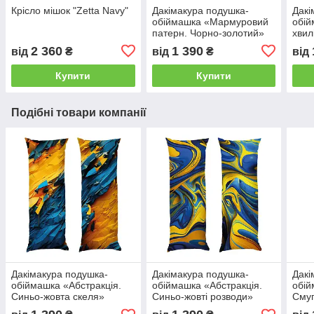
Крісло мішок "Zetta Navy"
Дакімакура подушка-
Дакі
обіймашка «Мармуровий
обій
патерн. Чорно-золотий»
хвил
2 360
1 390
від
₴
від
₴
від
Купити
Купити
Подібні товари компанії
Дакімакура подушка-
Дакімакура подушка-
Дакі
обіймашка «Абстракція.
обіймашка «Абстракція.
обій
Синьо-жовта скеля»
Синьо-жовті розводи»
Смуг