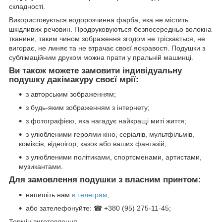
складності.
Використовується водорозчинна фарба, яка не містить
шкідливих речовин. Продруковуються безпосередньо волокна
тканини, таким чином зображення згодом не тріскається, не
вигорає, не линяє та не втрачає своєї яскравості. Подушки з
сублімаційним друком можна прати у пральній машинці.
Ви також можете замовити індивідуальну
подушку дакімакуру своєї мрії:
з авторським зображенням;
з будь-яким зображенням з інтернету;
з фотографією, яка нагадує найкращі миті життя;
з улюбленими героями кіно, серіалів, мультфільмів,
коміксів, відеоігор, казок або ваших фантазій;
з улюбленими політиками, спортсменами, артистами,
музикантами.
Для замовлення подушки з власним принтом:
напишіть нам
в телеграм
;
або зателефонуйте: ☎ +380 (95) 275-11-45;
Термін виготовлення