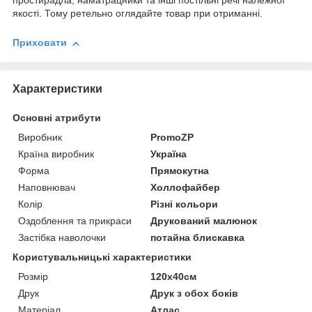
простирадла, наматрацники та інші постільні речі належної
якості. Тому ретельно оглядайте товар при отриманні.
Приховати
Характеристики
Основні атрибути
Виробник
PromoZP
Країна виробник
Україна
Форма
Прямокутна
Наповнювач
Холлофайбер
Колір
Різні кольори
Оздоблення та прикраси
Друкований малюнок
Застібка наволочки
потайна блискавка
Користувальницькі характеристики
Розмір
120х40см
Друк
Друк з обох боків
Матеріал
Атлас