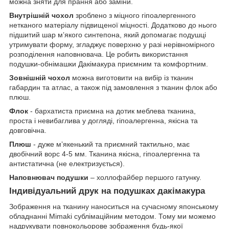
можна зняти для прання або заміни.
Внутрішній чохол
зроблено з міцного гіпоалергенного
нетканого матеріалу підвищеної міцності. Додатково до нього
підшитий шар мʼякого синтепона, який допомагає подушці
утримувати форму, згладжує поверхню у разі нерівномірного
розподілення наповнювача. Це робить використання
подушки-обнімашки Дакімакура приємним та комфортним.
Зовнішній чохол
можна виготовити на вибір із тканин
габардин та атлас, а також під замовлення з тканин флок або
плюш.
Флок
- бархатиста приємна на дотик меблева тканина,
проста і невибаглива у догляді, гіпоалергенна, якісна та
довговічна.
Плюш
- дуже мʼякенький та приємний тактильно, має
двобічний ворс 4-5 мм. Тканина якісна, гіпоалергенна та
антистатична (не електризується).
Наповнювач подушки
– холлофайбер першого гатунку.
Індивідуальний друк на подушках дакімакура
Зображення на тканину наноситься на сучасному японському
обладнанні Mimaki сублімаційним методом. Тому ми можемо
надрукувати повнокольорове зображення будь-якої