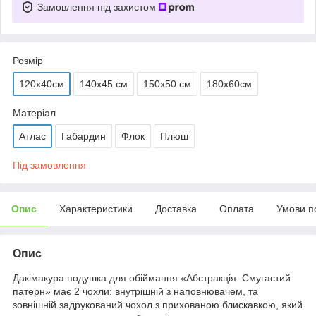
Замовлення під захистом
Розмір
120х40см
140х45 см
150х50 см
180х60см
Матеріал
Атлас
Габардин
Флок
Плюш
Під замовлення
Опис
Характеристики
Доставка
Оплата
Умови п
Опис
Дакімакура подушка для обіймання «Абстракція. Смугастий
патерн» має 2 чохли: внутрішній з наповнювачем, та
зовнішній задрукований чохол з прихованою блискавкою, який