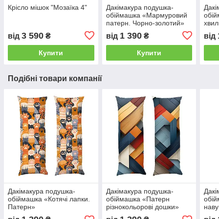
Крісло мішок "Мозаїка 4"
Дакімакура подушка-
Дакі
обіймашка «Мармуровий
обій
патерн. Чорно-золотий»
хвил
3 590
1 390
від
₴
від
₴
від
Купити
Купити
Подібні товари компанії
Дакімакура подушка-
Дакімакура подушка-
Дакі
обіймашка «Котячі лапки.
обіймашка «Патерн
обій
Патерн»
різнокольорові дошки»
наву