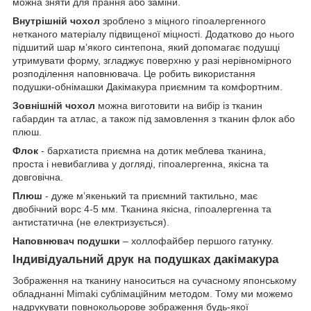
можна зняти для прання або заміни.
Внутрішній чохол
зроблено з міцного гіпоалергенного
нетканого матеріалу підвищеної міцності. Додатково до нього
підшитий шар мʼякого синтепона, який допомагає подушці
утримувати форму, згладжує поверхню у разі нерівномірного
розподілення наповнювача. Це робить використання
подушки-обнімашки Дакімакура приємним та комфортним.
Зовнішній чохол
можна виготовити на вибір із тканин
габардин та атлас, а також під замовлення з тканин флок або
плюш.
Флок
- бархатиста приємна на дотик меблева тканина,
проста і невибаглива у догляді, гіпоалергенна, якісна та
довговічна.
Плюш
- дуже мʼякенький та приємний тактильно, має
двобічний ворс 4-5 мм. Тканина якісна, гіпоалергенна та
антистатична (не електризується).
Наповнювач подушки
– холлофайбер першого гатунку.
Індивідуальний друк на подушках дакімакура
Зображення на тканину наноситься на сучасному японському
обладнанні Mimaki сублімаційним методом. Тому ми можемо
надрукувати повнокольорове зображення будь-якої