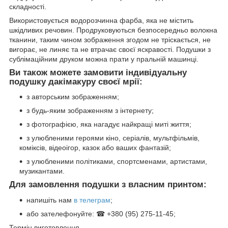
складності.
Використовується водорозчинна фарба, яка не містить
шкідливих речовин. Продруковуються безпосередньо волокна
тканини, таким чином зображення згодом не тріскається, не
вигорає, не линяє та не втрачає своєї яскравості. Подушки з
сублімаційним друком можна прати у пральній машинці.
Ви також можете замовити індивідуальну
подушку дакімакуру своєї мрії:
з авторським зображенням;
з будь-яким зображенням з інтернету;
з фотографією, яка нагадує найкращі миті життя;
з улюбленими героями кіно, серіалів, мультфільмів,
коміксів, відеоігор, казок або ваших фантазій;
з улюбленими політиками, спортсменами, артистами,
музикантами.
Для замовлення подушки з власним принтом:
напишіть нам
в телеграм
;
або зателефонуйте: ☎ +380 (95) 275-11-45;
Термін виготовлення