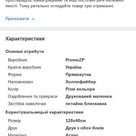
простирадла, наматрацники та інші постільні речі належної
якості. Тому ретельно оглядайте товар при отриманні.
Приховати
Характеристики
Основні атрибути
Виробник
PromoZP
Країна виробник
Україна
Форма
Прямокутна
Наповнювач
Холлофайбер
Колір
Різні кольори
Оздоблення та прикраси
Друкований малюнок
Застібка наволочки
потайна блискавка
Користувальницькі характеристики
Розмір
120х40см
Друк
Друк з обох боків
Матеріал
Атлас