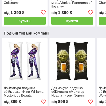
Coliseum»
міста/Venice. Panorama of
Chur
the city»
1 390
1 390
від
₴
від
₴
від
Купити
Купити
Подібні товари компанії
Дакімакура подушка-
Дакімакура подушка-
Дакі
обіймашка «Nina Williams.
обіймашка «Майстер
обій
Mysterious Beauty.
Йода з пивом. Зоряні
Wolv
Tekken»
війни. Master Yoda with
899
899
від
₴
від
₴
від
beer. Star wars»