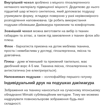
Внутрішній чохол
зроблено з міцного гіпоалергенного
нетканого матеріалу підвищеної міцності. Додатково до нього
підшитий шар мʼякого синтепона, який допомагає подушці
утримувати форму, згладжує поверхню у разі нерівномірного
розподілення наповнювача. Це робить використання
подушки-обнімашки Дакімакура приємним та комфортним.
Зовнішній чохол
можна виготовити на вибір із тканин
габардин та атлас, а також під замовлення з тканин флок або
плюш.
Флок
- бархатиста приємна на дотик меблева тканина,
проста і невибаглива у догляді, гіпоалергенна, якісна та
довговічна.
Плюш
- дуже мʼякенький та приємний тактильно, має
двобічний ворс 4-5 мм. Тканина якісна, гіпоалергенна та
антистатична (не електризується).
Наповнювач подушки
– холлофайбер першого гатунку.
Індивідуальний друк на подушках дакімакура
Зображення на тканину наноситься на сучасному японському
обладнанні Mimaki сублімаційним методом. Тому ми можемо
надрукувати повнокольорове зображення будь-якої
складності.