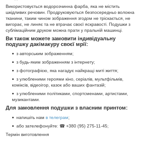
Використовується водорозчинна фарба, яка не містить
шкідливих речовин. Продруковуються безпосередньо волокна
тканини, таким чином зображення згодом не тріскається, не
вигорає, не линяє та не втрачає своєї яскравості. Подушки з
сублімаційним друком можна прати у пральній машинці.
Ви також можете замовити індивідуальну
подушку дакімакуру своєї мрії:
з авторським зображенням;
з будь-яким зображенням з інтернету;
з фотографією, яка нагадує найкращі миті життя;
з улюбленими героями кіно, серіалів, мультфільмів,
коміксів, відеоігор, казок або ваших фантазій;
з улюбленими політиками, спортсменами, артистами,
музикантами.
Для замовлення подушки з власним принтом:
напишіть нам
в телеграм
;
або зателефонуйте: ☎ +380 (95) 275-11-45;
Термін виготовлення