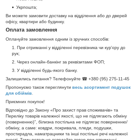
Укрпошта;
Ви можете замовити доставку на відділення або до дверей
офісу, квартири або будинку.
Оплата замовлення
Оплачуйте замовлення одним із зручних способів:
При отриманні у відділенні перевізника чи кур'єру до
рук;
Через онлайн-банкінг за реквізитами ФОП;
У відділенні будь-якого банку.
Залишились питання? Телефонуйте ☎ +380 (95) 275-11-45
Пропонуємо також переглянути
весь асортимент п
одушок
для обіймів
.
Приємних покупок!
Відповідно до Закону «Про захист прав споживачів» та
Переліку товарів належної якості, що не підлягають обміну
(поверненню)”, білизна постільна не підлягає поверненню/
обміну, а саме: ковдри, покривала, пледи, подушки,
простирадла, наматрацники та інші постільні речі належної
якості. Тому ретельно оглядайте товар при отриманні.