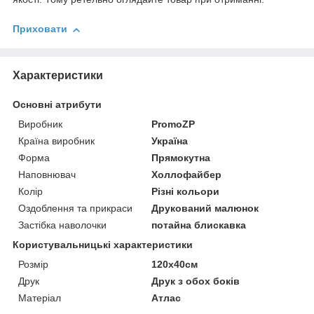
Приховати
Характеристики
Основні атрибути
Виробник
PromoZP
Країна виробник
Україна
Форма
Прямокутна
Наповнювач
Холлофайбер
Колір
Різні кольори
Оздоблення та прикраси
Друкований малюнок
Застібка наволочки
потайна блискавка
Користувальницькі характеристики
Розмір
120х40см
Друк
Друк з обох боків
Матеріал
Атлас