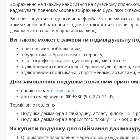
Зображення на тканину наноситься на сучасному японсько
надрукувати повнокольорове зображення будь-якої складно
Використовується водорозчинна фарба, яка не містить шкі
таким чином зображення згодом не тріскається, не вигорає, 
друком можна прати у пральній машинці.
Ви також можете замовити індивідуальну под
з авторським зображенням;
з будь-яким зображенням з інтернету;
з фотографією, яка нагадує найкращі миті життя;
з улюбленими героями кіно, серіалів, мультфільмів, комі
з улюбленими політиками, спортсменами, артистами, 
Для замовлення подушки з власним принтом:
напишіть нам
в телеграм
;
або зателефонуйте: ☎ +380 (95) 275-11-45;
Термін виготовлення
Подушка дакімакура з габардину, атласу, флоку – 3-4 р
Подушка дакімакура з ворсистого плюшу – 5-7 робочих 
Як купити подушку для обіймання дакімакуру
Оформляйте замовлення через кошик у будь-який час