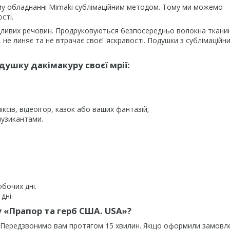
му обладнанні Mimaki сублімаційним методом. Тому ми можемо
сті.
дливих речовин. Продруковуються безпосередньо волокна ткани
не линяє та не втрачає своєї яскравості. Подушки з сублімаційн
ушку дакімакуру своєї мрії:
ксів, відеоігор, казок або ваших фантазій;
музикантами.
обочих дні.
дні.
 «Прапор та герб США. USA»?
. Передзвонимо вам протягом 15 хвилин. Якщо оформили замовл