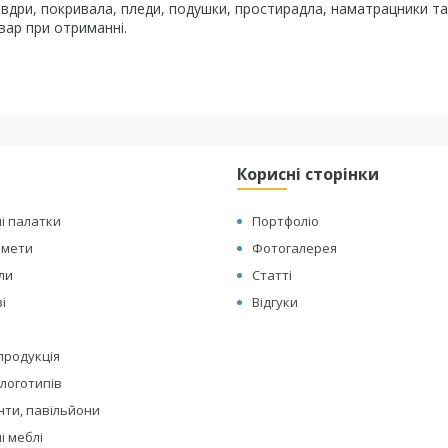
овдри, покривала, пледи, подушки, простирадла, наматрацники та
вар при отриманні.
Корисні сторінки
і палатки
Портфоліо
амети
Фотогалерея
оли
Статті
і
Відгуки
 продукція
логотипів
нти, павільйони
і меблі