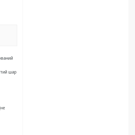
ований
итий шар
(не