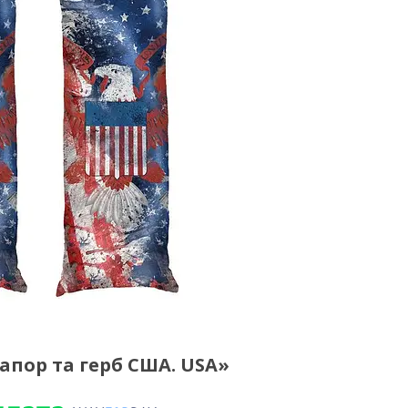
пор та герб США. USA»