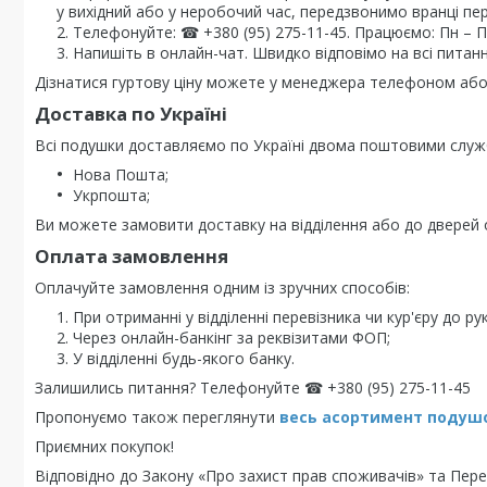
у вихідний або у неробочий час, передзвонимо вранці пе
Телефонуйте: ☎ +380 (95) 275-11-45. Працюємо: Пн – Пт 
Напишіть в онлайн-чат. Швидко відповімо на всі питанн
Дізнатися гуртову ціну можете у менеджера телефоном або 
Доставка по Україні
Всі подушки доставляємо по Україні двома поштовими служ
Нова Пошта;
Укрпошта;
Ви можете замовити доставку на відділення або до дверей о
Оплата замовлення
Оплачуйте замовлення одним із зручних способів:
При отриманні у відділенні перевізника чи кур'єру до рук
Через онлайн-банкінг за реквізитами ФОП;
У відділенні будь-якого банку.
Залишились питання? Телефонуйте ☎ +380 (95) 275-11-45
Пропонуємо також переглянути
весь асортимент п
одушо
Приємних покупок!
Відповідно до Закону «Про захист прав споживачів» та Перел