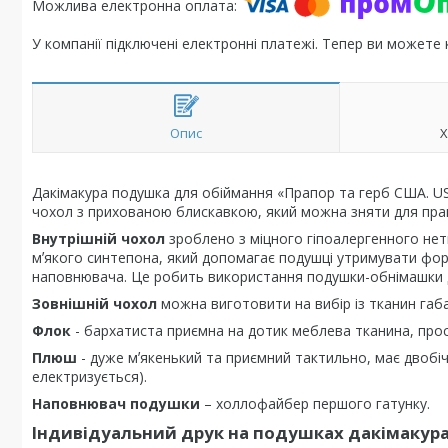
У компанії підключені електронні платежі. Тепер ви можете
Опис
Х
Дакімакура подушка для обіймання «Прапор та герб США. US
чохол з прихованою блискавкою, який можна зняти для пран
Внутрішній чохол
зроблено з міцного гіпоалергенного нет
мʼякого синтепона, який допомагає подушці утримувати фор
наповнювача. Це робить використання подушки-обнімашки 
Зовнішній чохол
можна виготовити на вибір із тканин габ
Флок
- бархатиста приємна на дотик меблева тканина, проста
Плюш
- дуже мʼякенький та приємний тактильно, має двобіч
електризується).
Наповнювач подушки
– холлофайбер першого гатунку.
Індивідуальний друк на подушках дакімакур