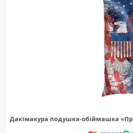
Дакімакура подушка-обіймашка «Пра