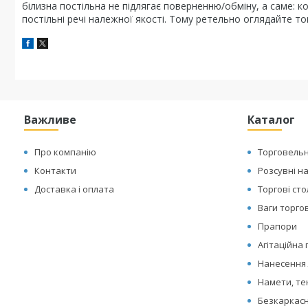
білизна постільна не підлягає поверненню/обміну, а саме: к
постільні речі належної якості. Тому ретельно оглядайте то
Важливе
Каталог
Про компанію
Торговельн
Контакти
Розсувні н
Доставка і оплата
Торгові ст
Ваги торгов
Прапори
Агітаційна
Нанесення 
Намети, те
Безкаркасн