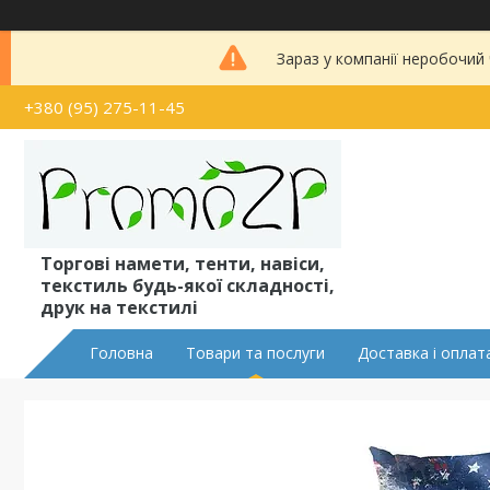
Зараз у компанії неробочий
+380 (95) 275-11-45
Торгові намети, тенти, навіси,
текстиль будь-якої складності,
друк на текстилі
Головна
Товари та послуги
Доставка і оплат