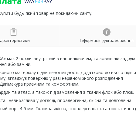
 купити будь-який товар не покидаючи сайту.
арактеристики
Інформація для замовлення
A» має 2 чохли: внутрішній з наповнювачем, та зовнішній задрук
ня або заміни.
каного матеріалу підвищеної міцності. Додатково до нього підш
му, згладжує поверхню у разі нерівномірного розподілення
Дакімакура приємним та комфортним.
ардин та атлас, а також під замовлення з тканин флок або плюш.
 і невибаглива у догляді, гіпоалергенна, якісна та довговічна.
ний ворс 4-5 мм. Тканина якісна, гіпоалергенна та антистатична 
а