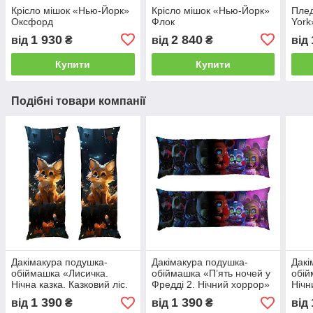
Крісло мішок «Нью-Йорк»
Крісло мішок «Нью-Йорк»
Пле
Оксфорд
Флок
York
1 930
2 840
від
₴
від
₴
від
Купити
Купити
Подібні товари компанії
Дакімакура подушка-
Дакімакура подушка-
Дакі
обіймашка «Лисичка.
обіймашка «П’ять ночей у
обій
Нічна казка. Казковий ліс.
Фредді 2. Нічний хоррор»
Нічн
Fox»
Ghos
1 390
1 390
від
₴
від
₴
від