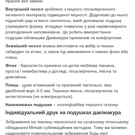
прання або заміни.
Внутрішній чохол
зроблено з міцного гіпоалергенного
нетканого матеріалу підвищеної міцності. Додатково до нього
підшитий шар мʼякого синтепона, який допомагає подушці
утримувати форму, згладжує поверхню у разі нерівномірного
розподілення наповнювача. Це робить використання
подушки-обнімашки Дакімакура приємним та комфортним.
Зовнішній чохол
можна виготовити на вибір із тканин
габардин та атлас, а також під замовлення з тканин флок або
плюш.
Флок
- бархатиста приємна на дотик меблева тканина,
проста і невибаглива у догляді, гіпоалергенна, якісна та
довговічна.
Плюш
- дуже мʼякенький та приємний тактильно, має
двобічний ворс 4-5 мм. Тканина якісна, гіпоалергенна та
антистатична (не електризується).
Наповнювач подушки
– холлофайбер першого гатунку.
Індивідуальний друк на подушках дакімакура
Зображення на тканину наноситься на сучасному японському
обладнанні Mimaki сублімаційним методом. Тому ми можемо
надрукувати повнокольорове зображення будь-якої