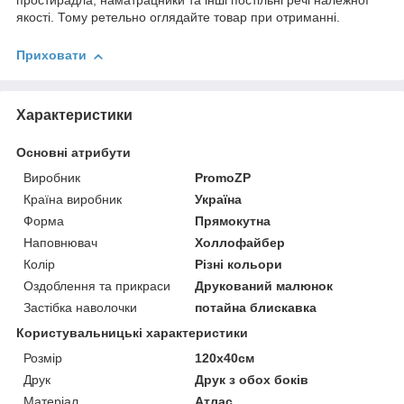
простирадла, наматрацники та інші постільні речі належної
якості. Тому ретельно оглядайте товар при отриманні.
Приховати
Характеристики
Основні атрибути
Виробник
PromoZP
Країна виробник
Україна
Форма
Прямокутна
Наповнювач
Холлофайбер
Колір
Різні кольори
Оздоблення та прикраси
Друкований малюнок
Застібка наволочки
потайна блискавка
Користувальницькі характеристики
Розмір
120х40см
Друк
Друк з обох боків
Матеріал
Атлас