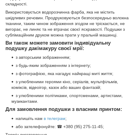
складності.
Використовується водорозчинна фарба, яка не містить
шкідливих речовин. Продруковуються безпосередньо волокна
тканини, таким чином зображення згодом не тріскається, не
вигорає, не линяє та не втрачає своєї яскравості. Подушки з
сублімаційним друком можна прати у пральній машинці.
Ви також можете замовити індивідуальну
подушку дакімакуру своєї мрії:
з авторським зображенням;
з будь-яким зображенням з інтернету;
з фотографією, яка нагадує найкращі миті життя;
з улюбленими героями кіно, серіалів, мультфільмів,
коміксів, відеоігор, казок або ваших фантазій;
з улюбленими політиками, спортсменами, артистами,
музикантами.
Для замовлення подушки з власним принтом:
напишіть нам
в телеграм
;
або зателефонуйте: ☎ +380 (95) 275-11-45;
Термін виготовлення