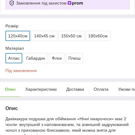
Замовлення під захистом
Розмір
120х40см
140х45 см
150х50 см
180х60см
Матеріал
Атлас
Габардин
Флок
Плюш
Під замовлення
Опис
Характеристики
Доставка
Оплата
Умови п
Опис
Дакімакура подушка для обіймання «Нічні хмарочоси» має 2
чохли: внутрішній з наповнювачем, та зовнішній задрукований
чохол з прихованою блискавкою, який можна зняти для