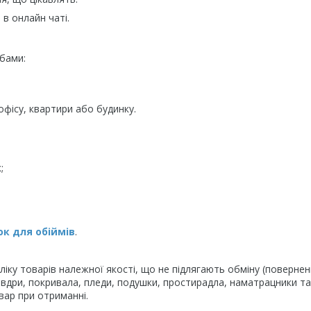
в онлайн чаті.
бами:
фісу, квартири або будинку.
;
к для обіймів
.
іку товарів належної якості, що не підлягають обміну (повернен
овдри, покривала, пледи, подушки, простирадла, наматрацники та
вар при отриманні.