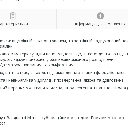
арактеристики
Інформація для замовлення
охли: внутрішній з наповнювачем, та зовнішній задрукований чо
заміни.
каного матеріалу підвищеної міцності. Додатково до нього підш
му, згладжує поверхню у разі нерівномірного розподілення
Дакімакура приємним та комфортним.
ардин та атлас, а також під замовлення з тканин флок або плюш.
 і невибаглива у догляді, гіпоалергенна, якісна та довговічна.
ний ворс 4-5 мм. Тканина якісна, гіпоалергенна та антистатична 
а
му обладнанні Mimaki сублімаційним методом. Тому ми можемо
сті.