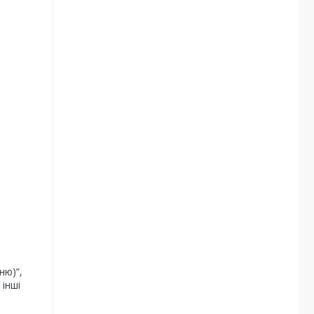
ню)”,
 інші