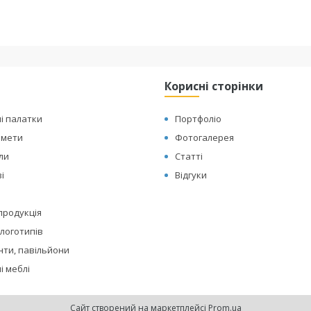
Корисні сторінки
і палатки
Портфоліо
амети
Фотогалерея
оли
Статті
і
Відгуки
 продукція
логотипів
нти, павільйони
і меблі
Сайт створений на маркетплейсі
Prom.ua