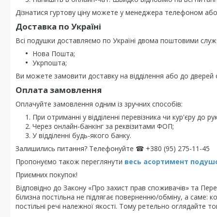
Дізнатися гуртову ціну можете у менеджера телефоном або 
Доставка по Україні
Всі подушки доставляємо по Україні двома поштовими служ
Нова Пошта;
Укрпошта;
Ви можете замовити доставку на відділення або до дверей о
Оплата замовлення
Оплачуйте замовлення одним із зручних способів:
При отриманні у відділенні перевізника чи кур'єру до рук
Через онлайн-банкінг за реквізитами ФОП;
У відділенні будь-якого банку.
Залишились питання? Телефонуйте ☎ +380 (95) 275-11-45
Пропонуємо також переглянути
весь асортимент п
одушо
Приємних покупок!
Відповідно до Закону «Про захист прав споживачів» та Перел
білизна постільна не підлягає поверненню/обміну, а саме: к
постільні речі належної якості. Тому ретельно оглядайте то