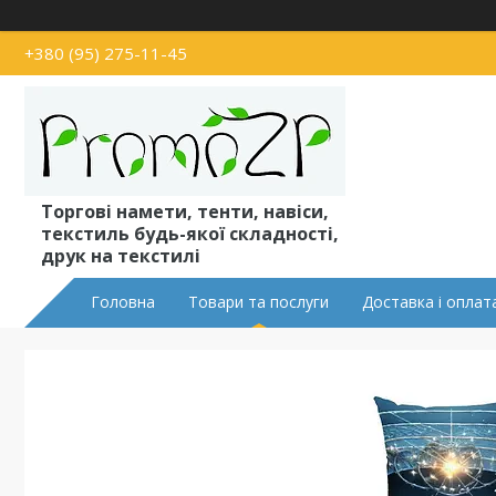
+380 (95) 275-11-45
Торгові намети, тенти, навіси,
текстиль будь-якої складності,
друк на текстилі
Головна
Товари та послуги
Доставка і оплат