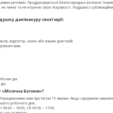
дливих речовин. Продруковуються безпосередньо волокна ткани
не линяє та не втрачає своєї яскравості. Подушки з сублімаційн
ушку дакімакуру своєї мрії:
ксів, відеоігор, казок або ваших фантазій;
музикантами.
обочих дні.
дні.
 «Місячна Богиня»?
. Передзвонимо вам протягом 15 хвилин. Якщо оформили замовл
ршого робочого дня;
09:00 – 18:00, Сб 09:30 – 17:00;
я, що цікавлять.