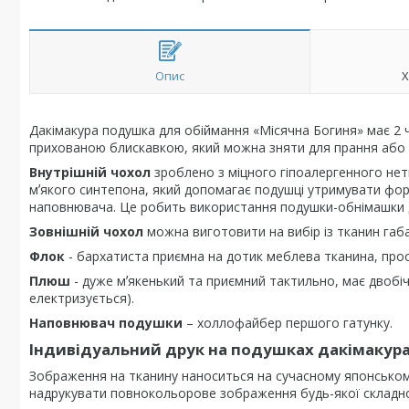
Опис
Х
Дакімакура подушка для обіймання «Місячна Богиня» має 2 ч
прихованою блискавкою, який можна зняти для прання або 
Внутрішній чохол
зроблено з міцного гіпоалергенного нет
мʼякого синтепона, який допомагає подушці утримувати фор
наповнювача. Це робить використання подушки-обнімашки 
Зовнішній чохол
можна виготовити на вибір із тканин габ
Флок
- бархатиста приємна на дотик меблева тканина, проста
Плюш
- дуже мʼякенький та приємний тактильно, має двобіч
електризується).
Наповнювач подушки
– холлофайбер першого гатунку.
Індивідуальний друк на подушках дакімакур
Зображення на тканину наноситься на сучасному японсько
надрукувати повнокольорове зображення будь-якої складно