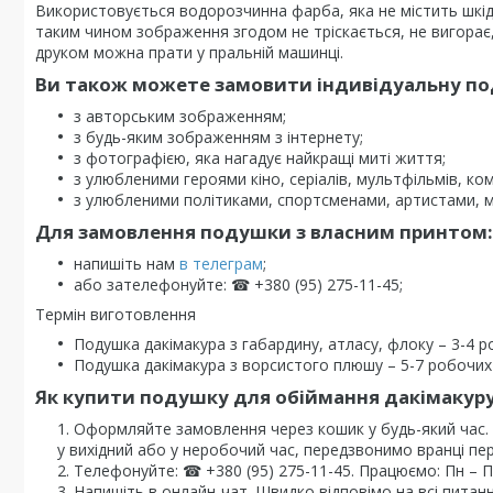
Використовується водорозчинна фарба, яка не містить шкі
таким чином зображення згодом не тріскається, не вигорає, 
друком можна прати у пральній машинці.
Ви також можете замовити індивідуальну под
з авторським зображенням;
з будь-яким зображенням з інтернету;
з фотографією, яка нагадує найкращі миті життя;
з улюбленими героями кіно, серіалів, мультфільмів, комі
з улюбленими політиками, спортсменами, артистами, 
Для замовлення подушки з власним принтом:
напишіть нам
в телеграм
;
або зателефонуйте: ☎ +380 (95) 275-11-45;
Термін виготовлення
Подушка дакімакура з габардину, атласу, флоку – 3-4 р
Подушка дакімакура з ворсистого плюшу – 5-7 робочих 
Як купити подушку для обіймання дакімакуру
Оформляйте замовлення через кошик у будь-який час
у вихідний або у неробочий час, передзвонимо вранці пе
Телефонуйте: ☎ +380 (95) 275-11-45. Працюємо: Пн – Пт 
Напишіть в онлайн-чат. Швидко відповімо на всі питанн