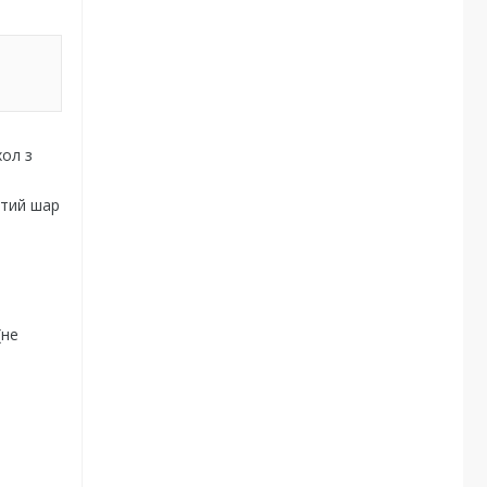
хол з
итий шар
(не