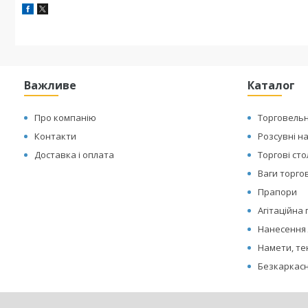
Важливе
Каталог
Про компанію
Торговельн
Контакти
Розсувні н
Доставка і оплата
Торгові ст
Ваги торгов
Прапори
Агітаційна
Нанесення 
Намети, те
Безкаркасн