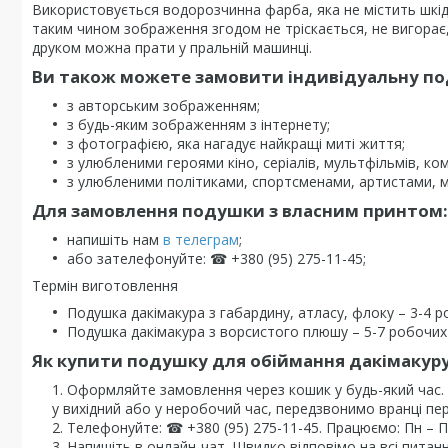
Використовується водорозчинна фарба, яка не містить шкі
таким чином зображення згодом не тріскається, не вигорає, 
друком можна прати у пральній машинці.
Ви також можете замовити індивідуальну под
з авторським зображенням;
з будь-яким зображенням з інтернету;
з фотографією, яка нагадує найкращі миті життя;
з улюбленими героями кіно, серіалів, мультфільмів, комі
з улюбленими політиками, спортсменами, артистами, 
Для замовлення подушки з власним принтом:
напишіть нам
в телеграм
;
або зателефонуйте: ☎ +380 (95) 275-11-45;
Термін виготовлення
Подушка дакімакура з габардину, атласу, флоку – 3-4 р
Подушка дакімакура з ворсистого плюшу – 5-7 робочих 
Як купити подушку для обіймання дакімакур
Оформляйте замовлення через кошик у будь-який час
у вихідний або у неробочий час, передзвонимо вранці пе
Телефонуйте: ☎ +380 (95) 275-11-45. Працюємо: Пн – Пт 
Напишіть в онлайн-чат. Швидко відповімо на всі питанн