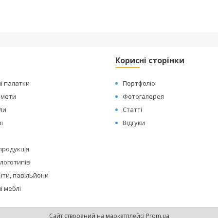
Корисні сторінки
і палатки
Портфоліо
амети
Фотогалерея
оли
Статті
і
Відгуки
 продукція
логотипів
нти, павільйони
і меблі
Сайт створений на маркетплейсі
Prom.ua