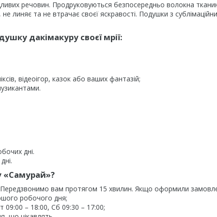
дливих речовин. Продруковуються безпосередньо волокна ткани
не линяє та не втрачає своєї яскравості. Подушки з сублімаційн
ушку дакімакуру своєї мрії:
ксів, відеоігор, казок або ваших фантазій;
музикантами.
обочих дні.
дні.
у «Самурай»?
. Передзвонимо вам протягом 15 хвилин. Якщо оформили замовл
ршого робочого дня;
09:00 – 18:00, Сб 09:30 – 17:00;
я, що цікавлять.