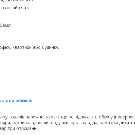
в онлайн чаті.
бами:
фісу, квартири або будинку.
;
к для обіймів
.
іку товарів належної якості, що не підлягають обміну (повернен
овдри, покривала, пледи, подушки, простирадла, наматрацники та
вар при отриманні.