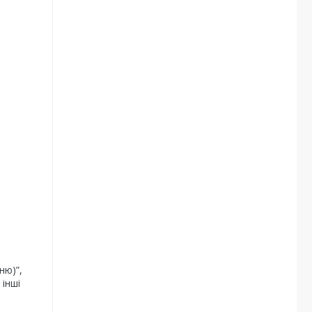
ню)”,
 інші