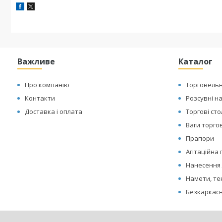
Важливе
Каталог
Про компанію
Торговельн
Контакти
Розсувні н
Доставка і оплата
Торгові ст
Ваги торгов
Прапори
Агітаційна
Нанесення 
Намети, те
Безкаркасн