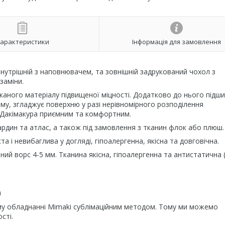
арактеристики
Інформація для замовлення
нутрішній з наповнювачем, та зовнішній задрукований чохол з
заміни.
каного матеріалу підвищеної міцності. Додатково до нього підш
му, згладжує поверхню у разі нерівномірного розподілення
Дакімакура приємним та комфортним.
ардин та атлас, а також під замовлення з тканин флок або плюш.
 і невибаглива у догляді, гіпоалергенна, якісна та довговічна.
ний ворс 4-5 мм. Тканина якісна, гіпоалергенна та антистатична 
а
му обладнанні Mimaki сублімаційним методом. Тому ми можемо
сті.