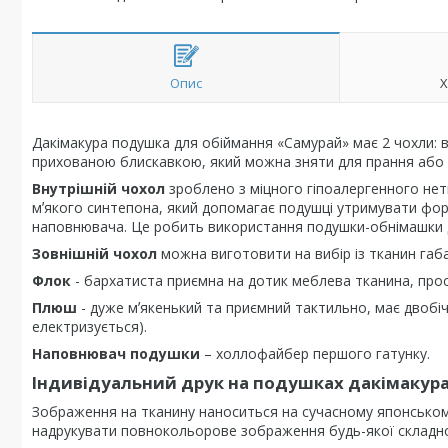
Опис
Х
Дакімакура подушка для обіймання «Самурай» має 2 чохли: в
прихованою блискавкою, який можна зняти для прання або 
Внутрішній чохол
зроблено з міцного гіпоалергенного нет
мʼякого синтепона, який допомагає подушці утримувати фор
наповнювача. Це робить використання подушки-обнімашки 
Зовнішній чохол
можна виготовити на вибір із тканин габ
Флок
- бархатиста приємна на дотик меблева тканина, проста
Плюш
- дуже мʼякенький та приємний тактильно, має двобіч
електризується).
Наповнювач подушки
– холлофайбер першого гатунку.
Індивідуальний друк на подушках дакімакур
Зображення на тканину наноситься на сучасному японсько
надрукувати повнокольорове зображення будь-якої складно