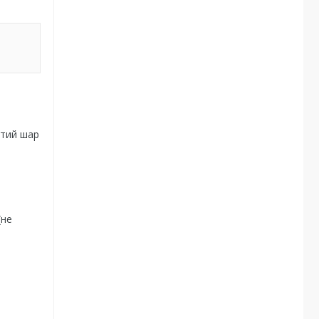
итий шар
(не