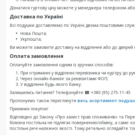
Дізнатися гуртову ціну можете у менеджера телефоном або 
Доставка по Україні
Всі подушки доставляємо по Україні двома поштовими служ
Нова Пошта;
Укрпошта;
Ви можете замовити доставку на відділення або до дверей о
Оплата замовлення
Оплачуйте замовлення одним із зручних способів:
При отриманні у відділенні перевізника чи кур'єру до рук
Через онлайн-банкінг за реквізитами ФОП;
У відділенні будь-якого банку.
Залишились питання? Телефонуйте ☎ +380 (95) 275-11-45
Пропонуємо також переглянути
весь асортимент п
одушо
Приємних покупок!
Відповідно до Закону «Про захист прав споживачів» та Перел
білизна постільна не підлягає поверненню/обміну, а саме: к
постільні речі належної якості. Тому ретельно оглядайте то