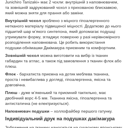
Junichiro Tanizaki» має 2 чохли: внутрішній з наповнювачем,
та зовнішній задрукований чохол з прихованою блискавкою,
який можна зняти для прання або заміни.
Внутрішній чохол
зроблено з міцного гіпоалергенного
нетканого матеріалу підвищеної міцності. Додатково до нього
підшитий шар мʼякого синтепона, який допомагає подушці
утримувати форму, згладжує поверхню у разі нерівномірного
розподілення наповнювача. Це робить використання
подушки-обнімашки Дакімакура приємним та комфортним.
Зовнішній чохол
можна виготовити на вибір із тканин
габардин та атлас, а також під замовлення з тканин флок або
плюш.
Флок
- бархатиста приємна на дотик меблева тканина,
проста і невибаглива у догляді, гіпоалергенна, якісна та
довговічна.
Плюш
- дуже мʼякенький та приємний тактильно, має
двобічний ворс 4-5 мм. Тканина якісна, гіпоалергенна та
антистатична (не електризується).
Наповнювач подушки
– холлофайбер першого гатунку.
Індивідуальний друк на подушках дакімакура
Зображення на тканину наноситься на сучасному японському