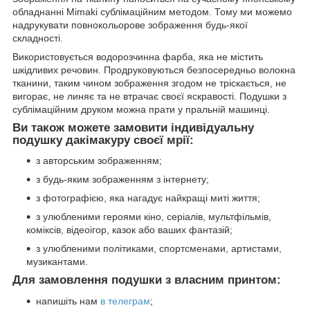
обладнанні Mimaki сублімаційним методом. Тому ми можемо
надрукувати повнокольорове зображення будь-якої
складності.
Використовується водорозчинна фарба, яка не містить
шкідливих речовин. Продруковуються безпосередньо волокна
тканини, таким чином зображення згодом не тріскається, не
вигорає, не линяє та не втрачає своєї яскравості. Подушки з
сублімаційним друком можна прати у пральній машинці.
Ви також можете замовити індивідуальну
подушку дакімакуру своєї мрії:
з авторським зображенням;
з будь-яким зображенням з інтернету;
з фотографією, яка нагадує найкращі миті життя;
з улюбленими героями кіно, серіалів, мультфільмів,
коміксів, відеоігор, казок або ваших фантазій;
з улюбленими політиками, спортсменами, артистами,
музикантами.
Для замовлення подушки з власним принтом:
напишіть нам
в телеграм
;