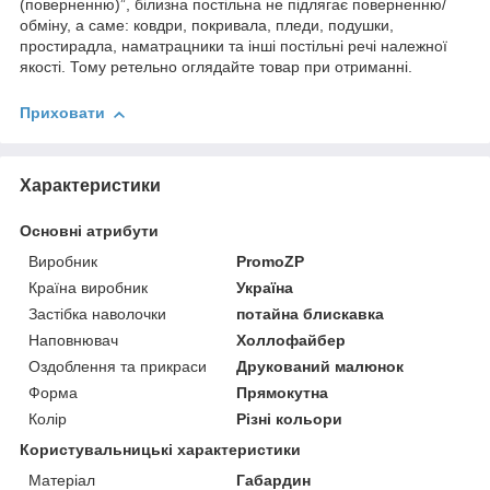
(поверненню)”, білизна постільна не підлягає поверненню/
обміну, а саме: ковдри, покривала, пледи, подушки,
простирадла, наматрацники та інші постільні речі належної
якості. Тому ретельно оглядайте товар при отриманні.
Приховати
Характеристики
Основні атрибути
Виробник
PromoZP
Країна виробник
Україна
Застібка наволочки
потайна блискавка
Наповнювач
Холлофайбер
Оздоблення та прикраси
Друкований малюнок
Форма
Прямокутна
Колір
Різні кольори
Користувальницькі характеристики
Матеріал
Габардин