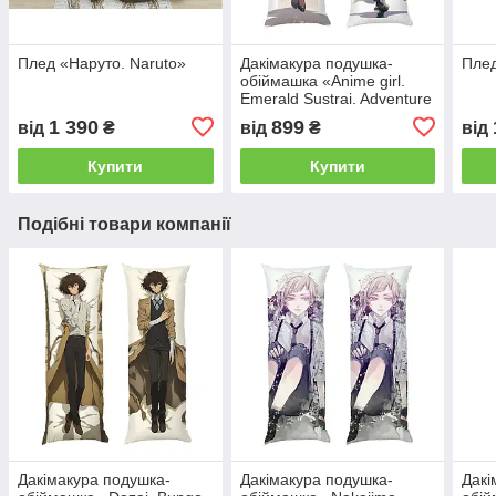
Плед «Наруто. Naruto»
Дакімакура подушка-
Плед
обіймашка «Anime girl.
Emerald Sustrai. Adventure
of Verdanthair»
1 390
899
від
₴
від
₴
від
Купити
Купити
Подібні товари компанії
Дакімакура подушка-
Дакімакура подушка-
Дакі