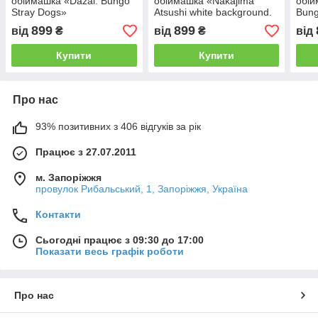
обіймашка «Dazai. Bungo
обіймашка «Nakajima
обій
Stray Dogs»
Atsushi white background.
Bung
Bungo Stray Dogs»
899
899
від
₴
від
₴
від
Купити
Купити
Про нас
93% позитивних з 406 відгуків за рік
Працює з 27.07.2011
м. Запоріжжя
провулок Рибальський, 1, Запоріжжя, Україна
Контакти
Сьогодні працює з 09:30 до 17:00
Показати весь графік роботи
Про нас