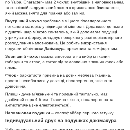
no Yaiba. Character» має 2 чохли: внутрішній з наповнювачем,
та зовнішній задрукований чохол з прихованою блискавкою,
який можна зняти для прання або заміни.
Внутрішній чохол
зроблено з міцного гіпоалергенного
нетканого матеріалу підвищеної міцності. Додатково до нього
підшитий шар мʼякого синтепона, який допомагає подушці
утримувати форму, згладжує поверхню у разі нерівномірного
розподілення наповнювача. Це робить використання
подушки-обнімашки Дакімакура приємним та комфортним.
Зовнішній чохол
можна виготовити на вибір із тканин
габардин та атлас, а також під замовлення з тканин флок або
плюш.
Флок
- бархатиста приємна на дотик меблева тканина,
проста і невибаглива у догляді, гіпоалергенна, якісна та
довговічна.
Плюш
- дуже мʼякенький та приємний тактильно, має
двобічний ворс 4-5 мм. Тканина якісна, гіпоалергенна та
антистатична (не електризується).
Наповнювач подушки
– холлофайбер першого гатунку.
Індивідуальний друк на подушках дакімакура
Зображення на тканину наноситься на сучасному японському