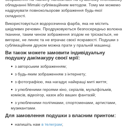
обладнанні Mimaki сублімаційним методом. Тому ми можемо
надрукувати повнокольорове зображення будь-якої
складності.
Використовується водорозчинна фарба, яка не містить
шкідливих речовин. Продруковуються безпосередньо волокна
тканини, таким чином зображення згодом не тріскається, не
вигорає, не линяє та не втрачає своєї яскравості. Подушки з
сублімаційним друком можна прати у пральній машинці.
Ви також можете замовити індивідуальну
подушку дакімакуру своєї мрії:
з авторським зображенням;
з будь-яким зображенням з інтернету;
з фотографією, яка нагадує найкращі миті життя;
з улюбленими героями кіно, серіалів, мультфільмів,
коміксів, відеоігор, казок або ваших фантазій;
з улюбленими політиками, спортсменами, артистами,
музикантами.
Для замовлення подушки з власним принтом:
напишіть нам
в телеграм
;