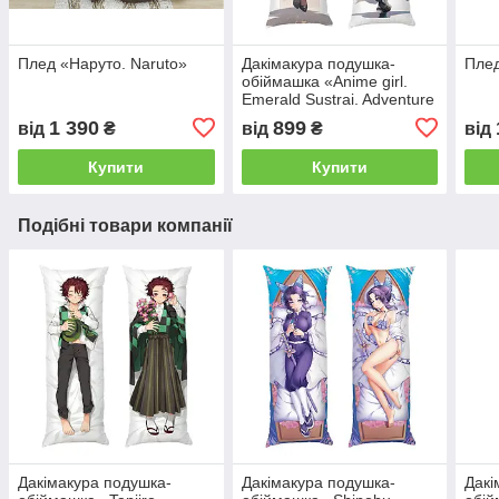
Плед «Наруто. Naruto»
Дакімакура подушка-
Плед
обіймашка «Anime girl.
Emerald Sustrai. Adventure
of Verdanthair»
1 390
899
від
₴
від
₴
від
Купити
Купити
Подібні товари компанії
Дакімакура подушка-
Дакімакура подушка-
Дакі