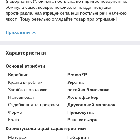
(поверненню)”, білизна постільна не підлягає поверненню/
обміну, а саме: ковдри, покривала, пледи, подушки,
простирадла, наматрацники та інші постільні речі належної
якості. Тому ретельно оглядайте товар при отриманні.
Приховати
Характеристики
Основні атрибути
Виробник
PromoZP
Країна виробник
Україна
Застібка наволочки
потайна блискавка
Наповнювач
Холлофайбер
Оздоблення та прикраси
Друкований малюнок
Форма
Прямокутна
Колір
Різні кольори
Користувальницькі характеристики
Матеріал
Габардин