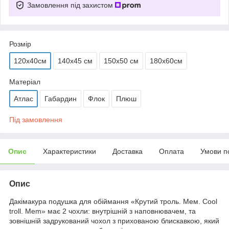
Замовлення під захистом
Розмір
120х40см
140х45 см
150х50 см
180х60см
Матеріал
Атлас
Габардин
Флок
Плюш
Під замовлення
Опис
Характеристики
Доставка
Оплата
Умови п
Опис
Дакімакура подушка для обіймання «Крутий троль. Мем. Cool
troll. Mem» має 2 чохли: внутрішній з наповнювачем, та
зовнішній задрукований чохол з прихованою блискавкою, який