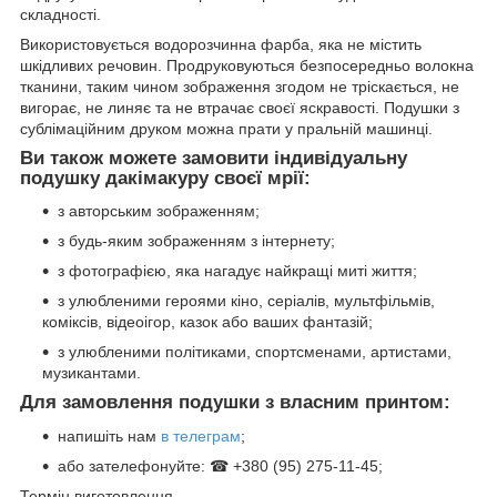
складності.
Використовується водорозчинна фарба, яка не містить
шкідливих речовин. Продруковуються безпосередньо волокна
тканини, таким чином зображення згодом не тріскається, не
вигорає, не линяє та не втрачає своєї яскравості. Подушки з
сублімаційним друком можна прати у пральній машинці.
Ви також можете замовити індивідуальну
подушку дакімакуру своєї мрії:
з авторським зображенням;
з будь-яким зображенням з інтернету;
з фотографією, яка нагадує найкращі миті життя;
з улюбленими героями кіно, серіалів, мультфільмів,
коміксів, відеоігор, казок або ваших фантазій;
з улюбленими політиками, спортсменами, артистами,
музикантами.
Для замовлення подушки з власним принтом:
напишіть нам
в телеграм
;
або зателефонуйте: ☎ +380 (95) 275-11-45;
Термін виготовлення