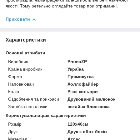
простирадла, наматрацники та інші постільні речі належної
якості. Тому ретельно оглядайте товар при отриманні.
Приховати
Характеристики
Основні атрибути
Виробник
PromoZP
Країна виробник
Україна
Форма
Прямокутна
Наповнювач
Холлофайбер
Колір
Різні кольори
Оздоблення та прикраси
Друкований малюнок
Застібка наволочки
потайна блискавка
Користувальницькі характеристики
Розмір
120х40см
Друк
Друк з обох боків
Матеріал
Атлас