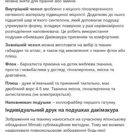
можна зняти для прання або заміни.
Внутрішній чохол
зроблено з міцного гіпоалергенного
нетканого матеріалу підвищеної міцності. Додатково до нього
підшитий шар мʼякого синтепона, який допомагає подушці
утримувати форму, згладжує поверхню у разі нерівномірного
розподілення наповнювача. Це робить використання
подушки-обнімашки Дакімакура приємним та комфортним.
Зовнішній чохол
можна виготовити на вибір із тканин
габардин та атлас, а також під замовлення з тканин флок або
плюш.
Флок
- бархатиста приємна на дотик меблева тканина,
проста і невибаглива у догляді, гіпоалергенна, якісна та
довговічна.
Плюш
- дуже мʼякенький та приємний тактильно, має
двобічний ворс 4-5 мм. Тканина якісна, гіпоалергенна та
антистатична (не електризується).
Наповнювач подушки
– холлофайбер першого гатунку.
Індивідуальний друк на подушках дакімакура
Зображення на тканину наноситься на сучасному японському
обладнанні Mimaki сублімаційним методом. Тому ми можемо
надрукувати повнокольорове зображення будь-якої