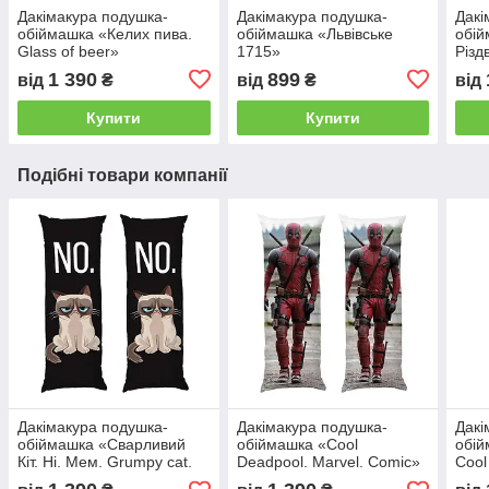
Дакімакура подушка-
Дакімакура подушка-
Дакі
обіймашка «Келих пива.
обіймашка «Львівське
обій
Glass of beer»
1715»
Різд
1 390
899
від
₴
від
₴
від
Купити
Купити
Подібні товари компанії
Дакімакура подушка-
Дакімакура подушка-
Дакі
обіймашка «Сварливий
обіймашка «Cool
обій
Кіт. Ні. Мем. Grumpy cat.
Deadpool. Marvel. Comic»
Cool
No. Mem»