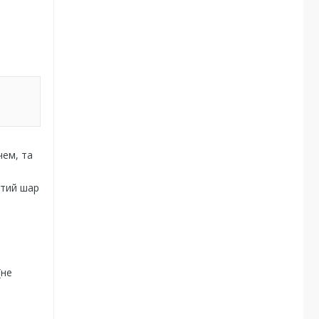
чем, та
итий шар
(не