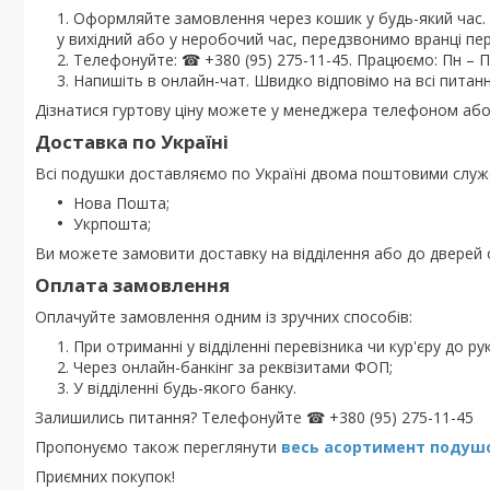
Оформляйте замовлення через кошик у будь-який час
у вихідний або у неробочий час, передзвонимо вранці пе
Телефонуйте: ☎ +380 (95) 275-11-45. Працюємо: Пн – Пт 
Напишіть в онлайн-чат. Швидко відповімо на всі питанн
Дізнатися гуртову ціну можете у менеджера телефоном або 
Доставка по Україні
Всі подушки доставляємо по Україні двома поштовими служ
Нова Пошта;
Укрпошта;
Ви можете замовити доставку на відділення або до дверей о
Оплата замовлення
Оплачуйте замовлення одним із зручних способів:
При отриманні у відділенні перевізника чи кур'єру до рук
Через онлайн-банкінг за реквізитами ФОП;
У відділенні будь-якого банку.
Залишились питання? Телефонуйте ☎ +380 (95) 275-11-45
Пропонуємо також переглянути
весь асортимент п
одушо
Приємних покупок!