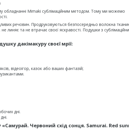
а
му обладнанні Mimaki сублімаційним методом. Тому ми можемо
сті.
дливих речовин. Продруковуються безпосередньо волокна ткани
не линяє та не втрачає своєї яскравості. Подушки з сублімаційн
ушку дакімакуру своєї мрії:
ксів, відеоігор, казок або ваших фантазій;
музикантами.
обочих дні.
дні.
«Самурай. Червоний схід сонця. Samurai. Red sunr