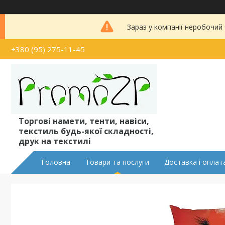
Зараз у компанії неробочий
+380 (95) 275-11-45
Торгові намети, тенти, навіси,
текстиль будь-якої складності,
друк на текстилі
Головна
Товари та послуги
Доставка і оплат