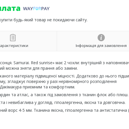
 купити будь-який товар не покидаючи сайту.
арактеристики
Інформація для замовлення
онця. Samurai. Red sunrise» має 2 чохли: внутрішній з наповнюва
ий можна зняти для прання або заміни.
каного матеріалу підвищеної міцності. Додатково до нього підш
му, згладжує поверхню у разі нерівномірного розподілення
Дакімакура приємним та комфортним.
ардин та атлас, а також під замовлення з тканин флок або плюш.
 і невибаглива у догляді, гіпоалергенна, якісна та довговічна.
ний ворс 4-5 мм. Тканина якісна, гіпоалергенна та антистатична 