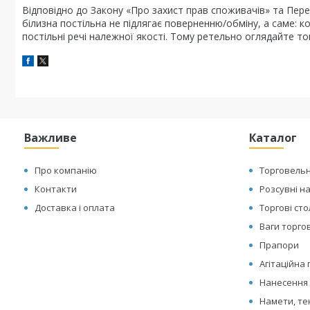
Відповідно до Закону «Про захист прав споживачів» та Перел
білизна постільна не підлягає поверненню/обміну, а саме: к
постільні речі належної якості. Тому ретельно оглядайте то
Важливе
Каталог
Про компанію
Торговельн
Контакти
Розсувні н
Доставка і оплата
Торгові ст
Ваги торгов
Прапори
Агітаційна
Нанесення 
Намети, те