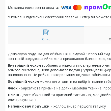
У компанії підключені електронні платежі. Тепер ви можете
Опис
Х
Дакімакура подушка для обіймання «Самурай. Червоний схід с
зовнішній задрукований чохол з прихованою блискавкою, як
Внутрішній чохол
зроблено з міцного гіпоалергенного нет
мʼякого синтепона, який допомагає подушці утримувати фор
наповнювача. Це робить використання подушки-обнімашки 
Зовнішній чохол
можна виготовити на вибір із тканин габ
Флок
- бархатиста приємна на дотик меблева тканина, проста
Плюш
- дуже мʼякенький та приємний тактильно, має двобіч
електризується).
Наповнювач подушки
– холлофайбер першого гатунку.