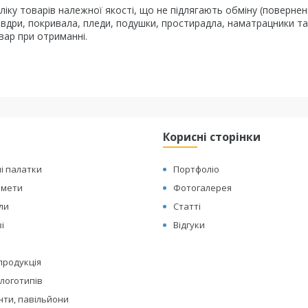
іку товарів належної якості, що не підлягають обміну (повернен
овдри, покривала, пледи, подушки, простирадла, наматрацники та
вар при отриманні.
Корисні сторінки
і палатки
Портфоліо
амети
Фотогалерея
оли
Статті
і
Відгуки
 продукція
логотипів
нти, павільйони