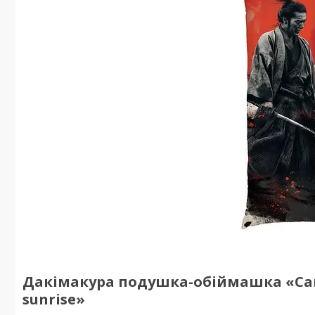
Дакімакура подушка-обіймашка «Саму
sunrise»