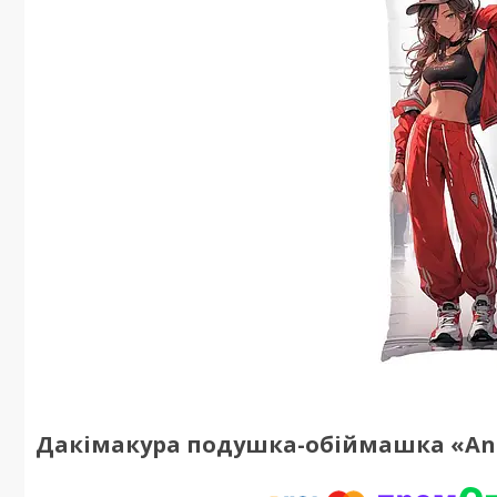
Дакімакура подушка-обіймашка «Anime s