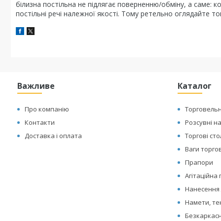
білизна постільна не підлягає поверненню/обміну, а саме: к
постільні речі належної якості. Тому ретельно оглядайте то
Важливе
Каталог
Про компанію
Торговельн
Контакти
Розсувні н
Доставка і оплата
Торгові ст
Ваги торгов
Прапори
Агітаційна
Нанесення 
Намети, те
Безкаркасн