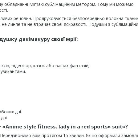
му обладнанні Mimaki сублімаційним методом. Тому ми можемо
сті.
дливих речовин. Продруковуються безпосередньо волокна ткани
не линяє та не втрачає своєї яскравості. Подушки з сублімаційн
ушку дакімакуру своєї мрії:
ксів, відеоігор, казок або ваших фантазій;
музикантами.
обочих дні.
дні.
ime style fitness. lady in a red sports» suit»?
. Передзвонимо вам протягом 15 хвилин. Якщо оформили замовл