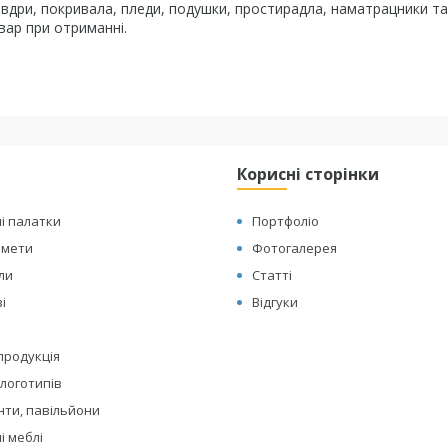
овдри, покривала, пледи, подушки, простирадла, наматрацники та
вар при отриманні.
Корисні сторінки
і палатки
Портфоліо
амети
Фотогалерея
оли
Статті
і
Відгуки
 продукція
логотипів
нти, павільйони
і меблі