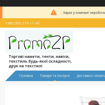
Зараз у компанії неробоч
+380 (95) 275-11-45
Торгові намети, тенти, навіси,
текстиль будь-якої складності,
друк на текстилі
Головна
Товари та послуги
Доставка і оплат