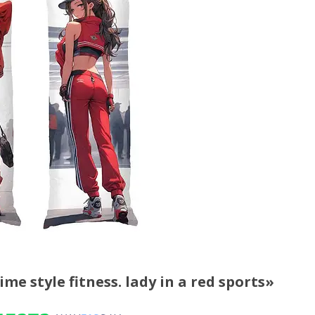
tyle fitness. lady in a red sports»