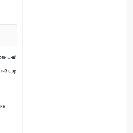
зовнішній
итий шар
(не