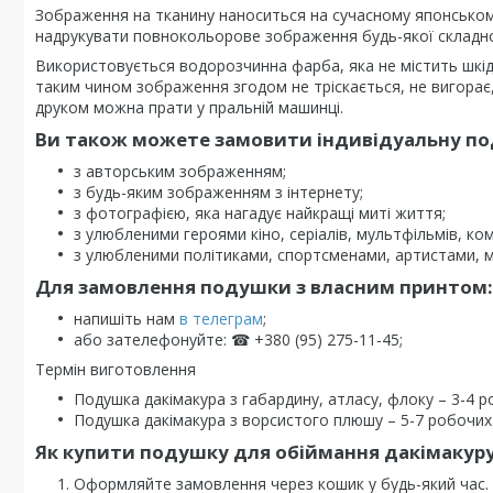
Зображення на тканину наноситься на сучасному японсько
надрукувати повнокольорове зображення будь-якої складно
Використовується водорозчинна фарба, яка не містить шкі
таким чином зображення згодом не тріскається, не вигорає, 
друком можна прати у пральній машинці.
Ви також можете замовити індивідуальну под
з авторським зображенням;
з будь-яким зображенням з інтернету;
з фотографією, яка нагадує найкращі миті життя;
з улюбленими героями кіно, серіалів, мультфільмів, комі
з улюбленими політиками, спортсменами, артистами, 
Для замовлення подушки з власним принтом:
напишіть нам
в телеграм
;
або зателефонуйте: ☎ +380 (95) 275-11-45;
Термін виготовлення
Подушка дакімакура з габардину, атласу, флоку – 3-4 р
Подушка дакімакура з ворсистого плюшу – 5-7 робочих 
Як купити подушку для обіймання дакімакуру «An
Оформляйте замовлення через кошик у будь-який час