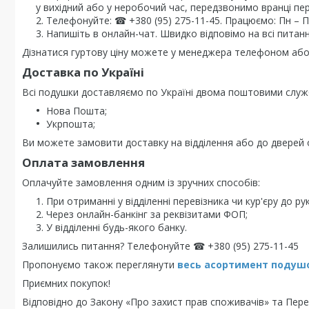
у вихідний або у неробочий час, передзвонимо вранці пе
Телефонуйте: ☎ +380 (95) 275-11-45. Працюємо: Пн – Пт 
Напишіть в онлайн-чат. Швидко відповімо на всі питанн
Дізнатися гуртову ціну можете у менеджера телефоном або 
Доставка по Україні
Всі подушки доставляємо по Україні двома поштовими служ
Нова Пошта;
Укрпошта;
Ви можете замовити доставку на відділення або до дверей о
Оплата замовлення
Оплачуйте замовлення одним із зручних способів:
При отриманні у відділенні перевізника чи кур'єру до рук
Через онлайн-банкінг за реквізитами ФОП;
У відділенні будь-якого банку.
Залишились питання? Телефонуйте ☎ +380 (95) 275-11-45
Пропонуємо також переглянути
весь асортимент п
одушо
Приємних покупок!
Відповідно до Закону «Про захист прав споживачів» та Перел