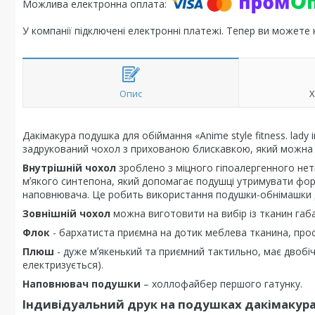
У компанії підключені електронні платежі. Тепер ви можете
Опис
Х
Дакімакура подушка для обіймання «Anime style fitness. lady i
задрукований чохол з прихованою блискавкою, який можна 
Внутрішній чохол
зроблено з міцного гіпоалергенного нет
мʼякого синтепона, який допомагає подушці утримувати фор
наповнювача. Це робить використання подушки-обнімашки 
Зовнішній чохол
можна виготовити на вибір із тканин габ
Флок
- бархатиста приємна на дотик меблева тканина, проста
Плюш
- дуже мʼякенький та приємний тактильно, має двобіч
електризується).
Наповнювач подушки
– холлофайбер першого гатунку.
Індивідуальний друк на подушках дакімакур