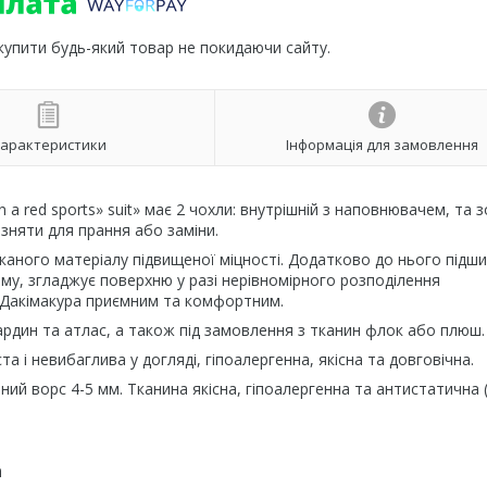
 купити будь-який товар не покидаючи сайту.
арактеристики
Інформація для замовлення
n a red sports» suit» має 2 чохли: внутрішній з наповнювачем, та 
зняти для прання або заміни.
каного матеріалу підвищеної міцності. Додатково до нього підш
му, згладжує поверхню у разі нерівномірного розподілення
Дакімакура приємним та комфортним.
ардин та атлас, а також під замовлення з тканин флок або плюш.
 і невибаглива у догляді, гіпоалергенна, якісна та довговічна.
ний ворс 4-5 мм. Тканина якісна, гіпоалергенна та антистатична 
а