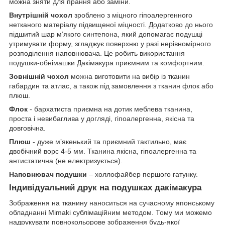
можна зняти для прання або заміни.
Внутрішній чохол
зроблено з міцного гіпоалергенного
нетканого матеріалу підвищеної міцності. Додатково до нього
підшитий шар мʼякого синтепона, який допомагає подушці
утримувати форму, згладжує поверхню у разі нерівномірного
розподілення наповнювача. Це робить використання
подушки-обнімашки Дакімакура приємним та комфортним.
Зовнішній чохол
можна виготовити на вибір із тканин
габардин та атлас, а також під замовлення з тканин флок або
плюш.
Флок
- бархатиста приємна на дотик меблева тканина,
проста і невибаглива у догляді, гіпоалергенна, якісна та
довговічна.
Плюш
- дуже мʼякенький та приємний тактильно, має
двобічний ворс 4-5 мм. Тканина якісна, гіпоалергенна та
антистатична (не електризується).
Наповнювач подушки
– холлофайбер першого гатунку.
Індивідуальний друк на подушках дакімакура
Зображення на тканину наноситься на сучасному японському
обладнанні Mimaki сублімаційним методом. Тому ми можемо
надрукувати повнокольорове зображення будь-якої