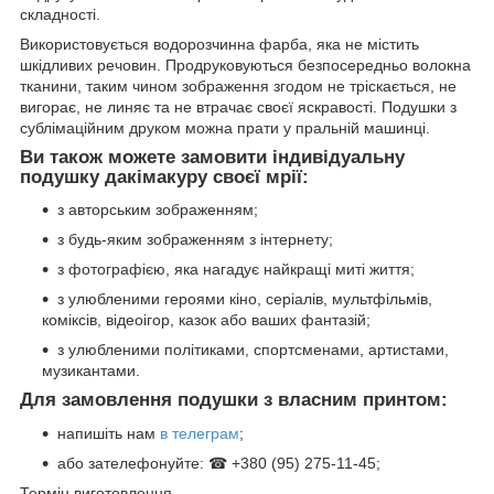
складності.
Використовується водорозчинна фарба, яка не містить
шкідливих речовин. Продруковуються безпосередньо волокна
тканини, таким чином зображення згодом не тріскається, не
вигорає, не линяє та не втрачає своєї яскравості. Подушки з
сублімаційним друком можна прати у пральній машинці.
Ви також можете замовити індивідуальну
подушку дакімакуру своєї мрії:
з авторським зображенням;
з будь-яким зображенням з інтернету;
з фотографією, яка нагадує найкращі миті життя;
з улюбленими героями кіно, серіалів, мультфільмів,
коміксів, відеоігор, казок або ваших фантазій;
з улюбленими політиками, спортсменами, артистами,
музикантами.
Для замовлення подушки з власним принтом:
напишіть нам
в телеграм
;
або зателефонуйте: ☎ +380 (95) 275-11-45;
Термін виготовлення