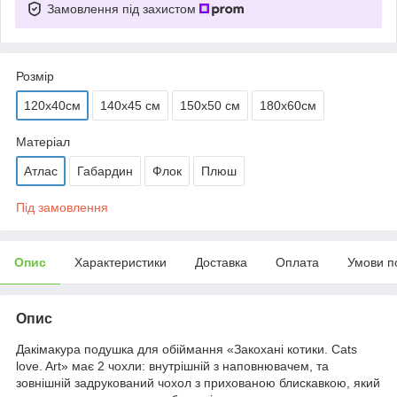
Замовлення під захистом
Розмір
120х40см
140х45 см
150х50 см
180х60см
Матеріал
Атлас
Габардин
Флок
Плюш
Під замовлення
Опис
Характеристики
Доставка
Оплата
Умови п
Опис
Дакімакура подушка для обіймання «Закохані котики. Cats
love. Art» має 2 чохли: внутрішній з наповнювачем, та
зовнішній задрукований чохол з прихованою блискавкою, який