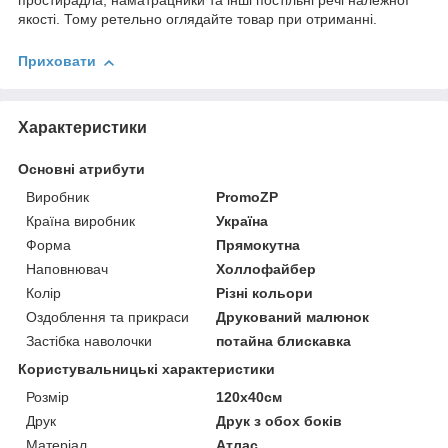
простирадла, наматрацники та інші постільні речі належної
якості. Тому ретельно оглядайте товар при отриманні.
Приховати
Характеристики
Основні атрибути
Виробник
PromoZP
Країна виробник
Україна
Форма
Прямокутна
Наповнювач
Холлофайбер
Колір
Різні кольори
Оздоблення та прикраси
Друкований малюнок
Застібка наволочки
потайна блискавка
Користувальницькі характеристики
Розмір
120х40см
Друк
Друк з обох боків
Матеріал
Атлас