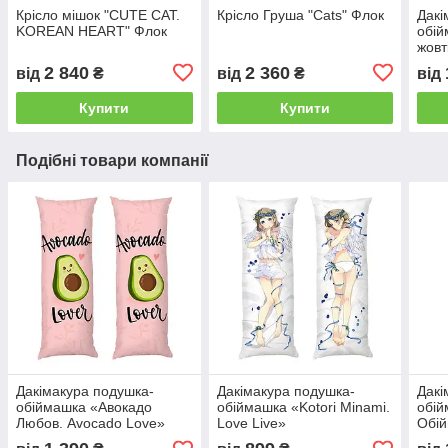
Крісло мішок "CUTE CAT.
Крісло Груша "Cats" Флок
Дакі
KOREAN HEART" Флок
обій
жовт
cats
2 840
2 360
від
₴
від
₴
від
Купити
Купити
Подібні товари компанії
Дакімакура подушка-
Дакімакура подушка-
Дакі
обіймашка «Авокадо
обіймашка «Kotori Minami.
обій
Любов. Avocado Love»
Love Live»
Обій