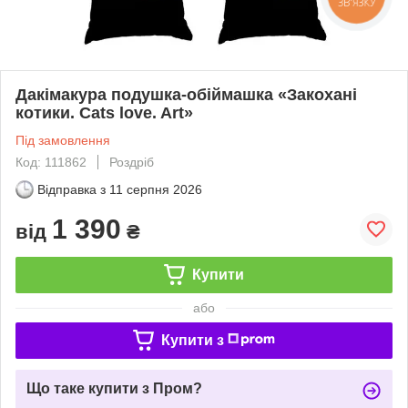
ЗВ'ЯЗКУ
Дакімакура подушка-обіймашка «Закохані
котики. Cats love. Art»
Під замовлення
Код: 111862
Роздріб
Відправка з
11 серпня 2026
1 390
від
₴
Купити
або
Купити з
Що таке купити з Пром?