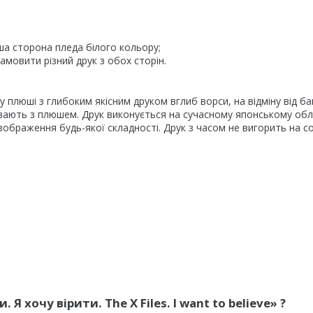
ша сторона пледа білого кольору;
мовити різний друк з обох сторін.
плюші з глибоким якісним друком вглиб ворси, на відміну від б
шивають з плюшем. Друк виконується на сучасному японському об
ображення будь-якої складності. Друк з часом не вигорить на со
 хочу вірити. The X Files. I want to believe» ?