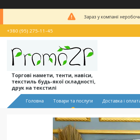
Зараз у компанії неробоч
+380 (95) 275-11-45
Торгові намети, тенти, навіси,
текстиль будь-якої складності,
друк на текстилі
Головна
Товари та послуги
Доставка і оплат