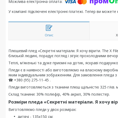
У компанії підключені електронні платежі. Тепер ви можете
Опис
Х
Плюшевий плед «Секретні матеріали. Я хочу вірити. The X Fil
близькій людині, порадує погляд і зігріє прохолодними вечо
Теплі, м'якенькі та дуже приємні на дотик, яскраві подарунко
Пледи є в наявності або виготовляємо на власному виробни
яким індивідуальним зображенням. Для замовлення пледа з
☎ +380 (95) 275-11-45 .
Пледи виготовляються з тканини плюш щільністю 325 г/кв. м
Склад тканини: 30% поліефір, 40% акрил, 30% поліестер.
Розміри пледа «Секретні матеріали. Я хочу вірит
Виготовляємо пледи у двох розмірах:
дитячі - 135х150 см;