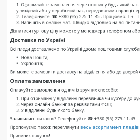
Оформляйте замовлення через кошик у будь-який час
у вихідний або у неробочий час, передзвонимо вранці пе
Телефонуйте: ☎ +380 (95) 275-11-45 . Працюємо: Пн – Пт 
Напишіть в онлайн-чат. Швидко відповімо на всі питанн
Дізнатися гуртову ціну можете у менеджера телефоном або 
Доставка по Україні
Всі пледи доставляємо по Україні двома поштовими служба
Нова Пошта;
Укрпошта;
Ви можете замовити доставку на відділення або до дверей о
Оплата замовлення
Оплачуйте замовлення одним із зручних способів:
При отриманні у відділенні перевізника чи кур'єру до рук
Через онлайн-банкінг за реквізитами ФОП;
У відділенні будь-якого банку.
Залишились питання? Телефонуйте ☎ +380 (95) 275-11-45
Пропонуємо також переглянути
весь асортимент пледів
Приємних покупок!