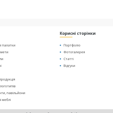
Корисні сторінки
і палатки
Портфоліо
амети
Фотогалерея
оли
Статті
і
Відгуки
 продукція
логотипів
нти, павільйони
і меблі