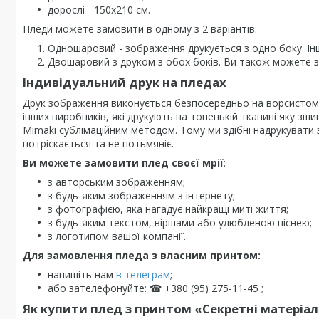
дорослі - 150х210 см.
Пледи можете замовити в одному з 2 варіантів:
Одношаровий - зображення друкується з одно боку. Ін
Двошаровий з друком з обох боків. Ви також можете за
Індивідуальний друк на пледах
Друк зображення виконується безпосередньо на ворсистому 
інших виробників, які друкують на тоненькій тканині яку з
Mimaki сублімаційним методом. Тому ми здібні надрукувати з
потріскається та не потьмяніє.
Ви можете замовити плед своєї мрії
:
з авторським зображенням;
з будь-яким зображенням з інтернету;
з фотографією, яка нагадує найкращі миті життя;
з будь-яким текстом, віршами або улюбленою піснею;
з логотипом вашої компанії.
Для замовлення пледа з власним принтом:
напишіть нам
в телеграм
;
або зателефонуйте: ☎ +380 (95) 275-11-45 ;
Як купити плед з принтом «Секретні матеріали. Я