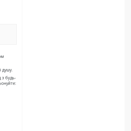
ом
і душу.
 з будь-
фонуйте: