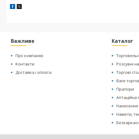
Важливе
Каталог
Про компанію
Торговельн
Контакти
Розсувні н
Доставка і оплата
Торгові ст
Ваги торгов
Прапори
Агітаційна
Нанесення 
Намети, те
Безкаркасн