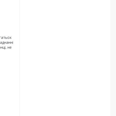
агатьох
ладнанні
нці, не