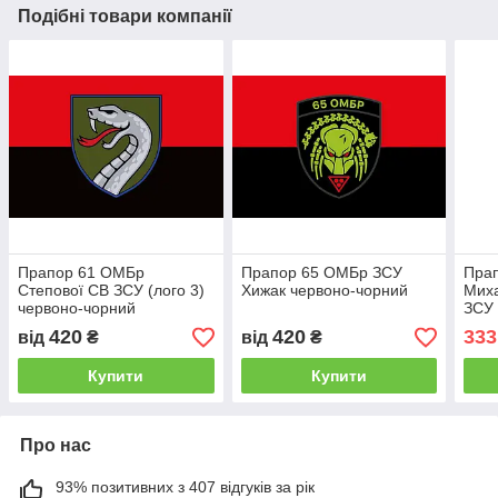
Подібні товари компанії
Прапор 61 ОМБр
Прапор 65 ОМБр ЗСУ
Прап
Степової СВ ЗСУ (лого 3)
Хижак червоно-чорний
Миха
червоно-чорний
ЗСУ 
черв
420
420
333
від
₴
від
₴
сітк
Роз
Купити
Купити
Про нас
93% позитивних з 407 відгуків за рік