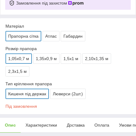
Замовлення під захистом
Матеріал
Прапорна сітка
Атлас
Габардин
Розмір прапора
1,05х0,7 м
1,35х0,9 м
1,5х1 м
2,10х1,35 м
2,3х1,5 м
Тип кріплення прапора
Кишеня під держак
Люверси (2шт.)
Під замовлення
Опис
Характеристики
Доставка
Оплата
Умови п