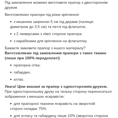
Під замовлення можемо виготовити прапор з двостороннім
друком.
Виготовляємо прапори під різне кріплення:
з кишенею шириною 5 см під держак (палицю
діаметром до 3,5 см) та петлі під флагшток;
з 2 люверсами з лівої сторони прапора.
з карабінами для кріплення на флагштоку.
Бажаєте замовити прапор з іншого матеріалу?
Виготовляємо під замовлення прапори з таких тканин
(лише при 100% передоплаті)
:
прапорна сітка;
габардин;
атлас.
Увага! Ціни вказані за прапор з одностороннім друком.
При односторонньому друку на тильну сторону переноситься
зображення з меншою яскравістю:
для прапорної тканини яскравість на зворотній
стороні складає 75%;
для атласу та габардину лише 10% (зворотна сторона