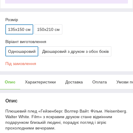
Розмір
135х150 см
150х210 см
Віріант виготовлення
Одношаровий
Двошаровий з друком з обох боків
Під замовлення
Опис
Характеристики
Доставка
Оплата
Умови п
Опис
Плюшевий плед «Гейзенберг. Волтер Вайт. Фільм. Нeisenberg.
Walter White. Film» з яскравим друком стане відмінним
подарунком близькій людині, порадує погляд і зігріє
прохолодними вечорами.