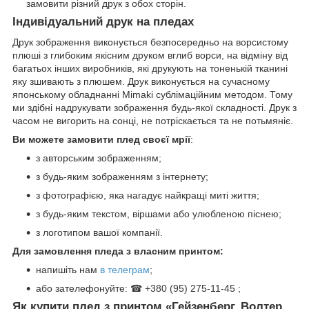
замовити різний друк з обох сторін.
Індивідуальний друк на пледах
Друк зображення виконується безпосередньо на ворсистому
плюші з глибоким якісним друком вглиб ворси, на відміну від
багатьох інших виробників, які друкують на тоненькій тканині
яку зшивають з плюшем. Друк виконується на сучасному
японському обладнанні Mimaki сублімаційним методом. Тому
ми здібні надрукувати зображення будь-якої складності. Друк з
часом не вигорить на сонці, не потріскається та не потьмяніє.
Ви можете замовити плед своєї мрії
:
з авторським зображенням;
з будь-яким зображенням з інтернету;
з фотографією, яка нагадує найкращі миті життя;
з будь-яким текстом, віршами або улюбленою піснею;
з логотипом вашої компанії.
Для замовлення пледа з власним принтом:
напишіть нам
в телеграм
;
або зателефонуйте: ☎ +380 (95) 275-11-45 ;
Як купити плед з принтом «Гейзенберг. Волтер