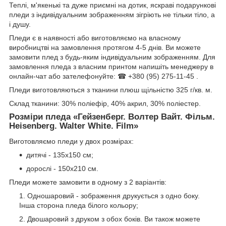
Теплі, м'якенькі та дуже приємні на дотик, яскраві подарункові
пледи з індивідуальним зображенням зігріють не тільки тіло, а
і душу.
Пледи є в наявності або виготовляємо на власному
виробництві на замовлення протягом 4-5 днів. Ви можете
замовити плед з будь-яким індивідуальним зображенням. Для
замовлення пледа з власним принтом напишіть менеджеру в
онлайн-чат або зателефонуйте: ☎ +380 (95) 275-11-45 .
Пледи виготовляються з тканини плюш щільністю 325 г/кв. м.
Склад тканини: 30% поліефір, 40% акрил, 30% поліестер.
Розміри пледа «Гейзенберг. Волтер Вайт. Фільм.
Нeisenberg. Walter White. Film»
Виготовляємо пледи у двох розмірах:
дитячі - 135х150 см;
дорослі - 150х210 см.
Пледи можете замовити в одному з 2 варіантів:
Одношаровий - зображення друкується з одно боку.
Інша сторона пледа білого кольору;
Двошаровий з друком з обох боків. Ви також можете