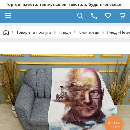
Торгові намети, тенти, навіси, текстиль будь-якої складност
Товари та послуги
Пледи
Кіно-пледи
Плед «Нeise
КНОПКА
ЗВ'ЯЗКУ