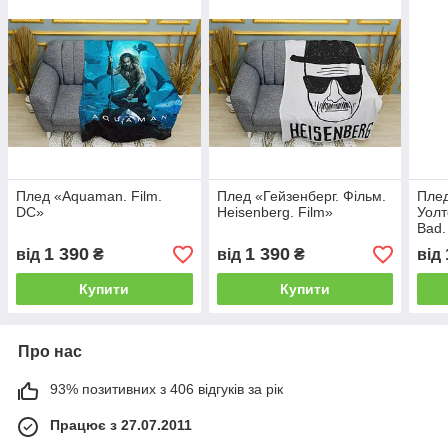
Плед «Aquaman. Film.
Плед «Гейзенберг. Фільм.
Плед
DC»
Нeisenberg. Film»
Уолт
Bad.
Jess
1 390
1 390
від
₴
від
₴
від
Купити
Купити
Про нас
93% позитивних з 406 відгуків за рік
Працює з 27.07.2011