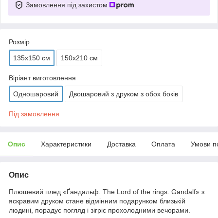
Замовлення під захистом
Розмір
135х150 см
150х210 см
Віріант виготовлення
Одношаровий
Двошаровий з друком з обох боків
Під замовлення
Опис
Характеристики
Доставка
Оплата
Умови п
Опис
Плюшевий плед «Ґандальф. The Lord of the rings. Gandalf» з
яскравим друком стане відмінним подарунком близькій
людині, порадує погляд і зігріє прохолодними вечорами.