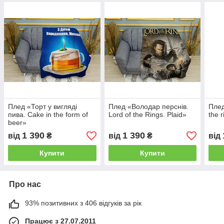
Плед «Торт у вигляді
Плед «Володар перснів.
Плед
пива. Cake in the form of
Lord of the Rings. Plaid»
the 
beer»
1 390
1 390
від
₴
від
₴
від
Купити
Купити
Про нас
93% позитивних з 406 відгуків за рік
Працює з 27.07.2011