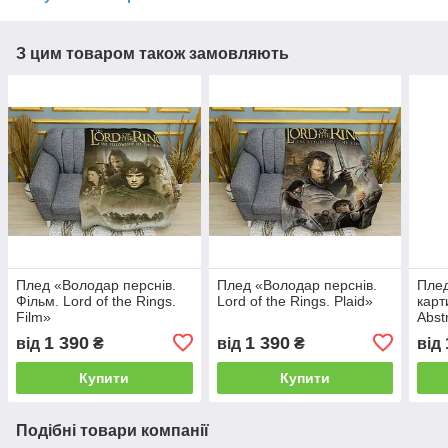
З цим товаром також замовляють
Плед «Володар перснів.
Плед «Володар перснів.
Плед
Фільм. Lord of the Rings.
Lord of the Rings. Plaid»
карт
Film»
Abst
of t
1 390
1 390
від
₴
від
₴
від
Купити
Купити
Подібні товари компанії