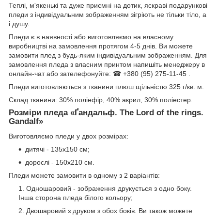
Теплі, м'якенькі та дуже приємні на дотик, яскраві подарункові
пледи з індивідуальним зображенням зігріють не тільки тіло, а
і душу.
Пледи є в наявності або виготовляємо на власному
виробництві на замовлення протягом 4-5 днів. Ви можете
замовити плед з будь-яким індивідуальним зображенням. Для
замовлення пледа з власним принтом напишіть менеджеру в
онлайн-чат або зателефонуйте: ☎ +380 (95) 275-11-45 .
Пледи виготовляються з тканини плюш щільністю 325 г/кв. м.
Склад тканини: 30% поліефір, 40% акрил, 30% поліестер.
Розміри пледа «Ґандальф. The Lord of the rings.
Gandalf»
Виготовляємо пледи у двох розмірах:
дитячі - 135х150 см;
дорослі - 150х210 см.
Пледи можете замовити в одному з 2 варіантів:
Одношаровий - зображення друкується з одно боку.
Інша сторона пледа білого кольору;
Двошаровий з друком з обох боків. Ви також можете