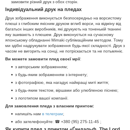
замовити різний друк з обох сторін.
Індивідуальний друк на пледах
Друк зображення виконується безпосередньо на ворсистому
плюші з глибоким якісним друком вглиб ворси, на відміну від
багатьох інших виробників, які друкують на тоненькій тканині
яку зшивають з плюшем. Друк виконується на сучасному
японському обладнанні Mimaki сублімаційним методом. Тому
ми здібні надрукувати зображення будь-якої складності. Друк з
часом не вигорить на сонці, не потріскається та не потьмяніє.
Ви можете замовити плед своєї мрії
:
з авторським зображенням;
з будь-яким зображенням з інтернету;
з фотографією, яка нагадує найкращі миті життя;
з будь-яким текстом, віршами або улюбленою піснею;
з логотипом вашої компанії.
Для замовлення пледа з власним принтом:
напишіть нам
в телеграм
;
або зателефонуйте: ☎ +380 (95) 275-11-45 ;
Як купити плед з принтом «Ґандальф. The Lord