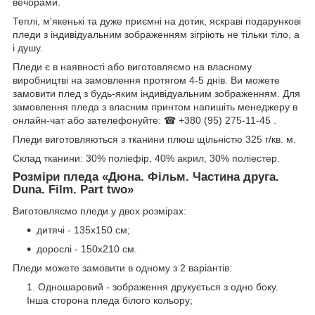
вечорами.
Теплі, м'якенькі та дуже приємні на дотик, яскраві подарункові
пледи з індивідуальним зображенням зігріють не тільки тіло, а
і душу.
Пледи є в наявності або виготовляємо на власному
виробництві на замовлення протягом 4-5 днів. Ви можете
замовити плед з будь-яким індивідуальним зображенням. Для
замовлення пледа з власним принтом напишіть менеджеру в
онлайн-чат або зателефонуйте: ☎ +380 (95) 275-11-45 .
Пледи виготовляються з тканини плюш щільністю 325 г/кв. м.
Склад тканини: 30% поліефір, 40% акрил, 30% поліестер.
Розміри пледа «Дюна. Фільм. Частина друга.
Duna. Film. Part two»
Виготовляємо пледи у двох розмірах:
дитячі - 135х150 см;
дорослі - 150х210 см.
Пледи можете замовити в одному з 2 варіантів:
Одношаровий - зображення друкується з одно боку.
Інша сторона пледа білого кольору;