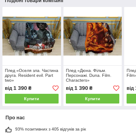
Подібні товари компанії
Плед «Оселя зла. Частина
Плед «Дюна. Фільм.
Плед
друга. Resident evil. Part
Персонажі. Duna. Film.
Film
two»
Characters»
1 390
1 390
від
₴
від
₴
від
Купити
Купити
Про нас
93% позитивних з 405 відгуків за рік