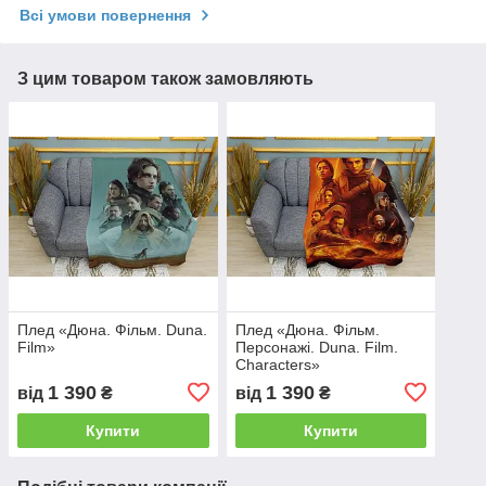
Всі умови повернення
З цим товаром також замовляють
Плед «Дюна. Фільм. Duna.
Плед «Дюна. Фільм.
Film»
Персонажі. Duna. Film.
Characters»
1 390
1 390
від
₴
від
₴
Купити
Купити