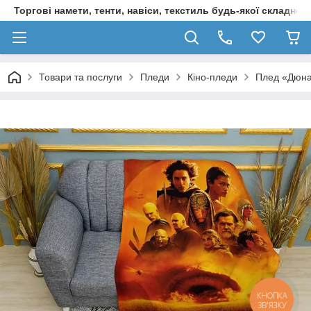
Торгові намети, тенти, навіси, текстиль будь-якої складност
Товари та послуги
Пледи
Кіно-пледи
Плед «Дюна.
КНОПКА
ЗВ'ЯЗКУ