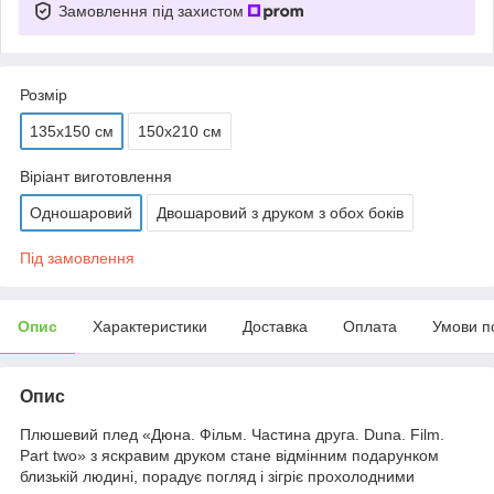
Замовлення під захистом
Розмір
135х150 см
150х210 см
Віріант виготовлення
Одношаровий
Двошаровий з друком з обох боків
Під замовлення
Опис
Характеристики
Доставка
Оплата
Умови п
Опис
Плюшевий плед «Дюна. Фільм. Частина друга. Duna. Film.
Part two» з яскравим друком стане відмінним подарунком
близькій людині, порадує погляд і зігріє прохолодними