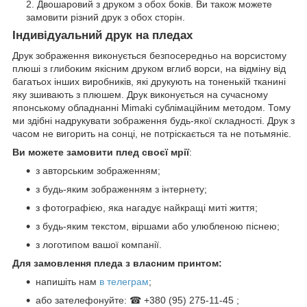
Двошаровий з друком з обох боків. Ви також можете
замовити різний друк з обох сторін.
Індивідуальний друк на пледах
Друк зображення виконується безпосередньо на ворсистому
плюші з глибоким якісним друком вглиб ворси, на відміну від
багатьох інших виробників, які друкують на тоненькій тканині
яку зшивають з плюшем. Друк виконується на сучасному
японському обладнанні Mimaki сублімаційним методом. Тому
ми здібні надрукувати зображення будь-якої складності. Друк з
часом не вигорить на сонці, не потріскається та не потьмяніє.
Ви можете замовити плед своєї мрії
:
з авторським зображенням;
з будь-яким зображенням з інтернету;
з фотографією, яка нагадує найкращі миті життя;
з будь-яким текстом, віршами або улюбленою піснею;
з логотипом вашої компанії.
Для замовлення пледа з власним принтом:
напишіть нам
в телеграм
;
або зателефонуйте: ☎ +380 (95) 275-11-45 ;